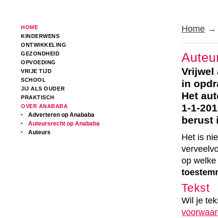
Home
HOME
KINDERWENS
ONTWIKKELING
Auteu
GEZONDHEID
OPVOEDING
Vrijwel
VRIJE TIJD
SCHOOL
in opdr
JIJ ALS OUDER
Het aut
PRAKTISCH
1-1-201
OVER ANABABA
Adverteren op Anababa
berust 
Auteursrecht op Anababa
Auteurs
Het is ni
verveelv
op welke
toestem
Tekst
Wil je t
voorwaar