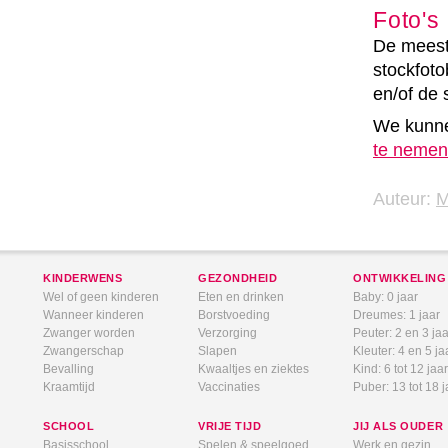
Foto's
De meeste
stockfoto
en/of de 
We kunne
te nemen
Auteur:
KINDERWENS
GEZONDHEID
ONTWIKKELING
Wel of geen kinderen
Eten en drinken
Baby: 0 jaar
Wanneer kinderen
Borstvoeding
Dreumes: 1 jaar
Zwanger worden
Verzorging
Peuter: 2 en 3 jaa
Zwangerschap
Slapen
Kleuter: 4 en 5 ja
Bevalling
Kwaaltjes en ziektes
Kind: 6 tot 12 jaar
Kraamtijd
Vaccinaties
Puber: 13 tot 18 j
SCHOOL
VRIJE TIJD
JIJ ALS OUDER
Basisschool
Spelen & speelgoed
Werk en gezin