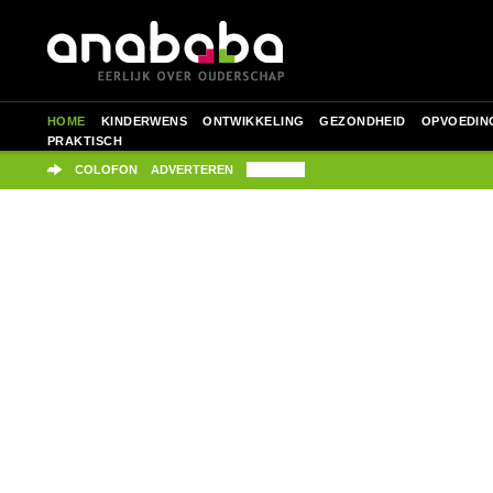
HOME
KINDERWENS
ONTWIKKELING
GEZONDHEID
OPVOEDIN
PRAKTISCH
SITEMAP
COLOFON
ADVERTEREN