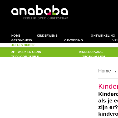
HOME
KINDERWENS
ONTWIKKELING
GEZONDHEID
OPVOEDING
VRI
JIJ ALS OUDER
PRAKTISCH
WERK EN GEZIN
KINDEROPVANG
TIJD VOOR JEZELF
TEGENVALLERS
Home
Kinde
Kinder
als je 
zijn er
kinder