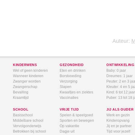
Auteur:
KINDERWENS
GEZONDHEID
ONTWIKKELING
Wel of geen kinderen
Eten en drinken
Baby: 0 jaar
Wanneer kinderen
Borstvoeding
Dreumes: 1 jaar
Zwanger worden
Verzorging
Peuter: 2 en 3 jaa
Zwangerschap
Slapen
Kleuter: 4 en 5 ja
Bevalling
Kwaaltjes en ziektes
Kind: 6 tot 12 jaar
Kraamtijd
Vaccinaties
Puber: 13 tot 18 j
SCHOOL
VRIJE TIJD
JIJ ALS OUDER
Basisschool
Spelen & speelgoed
Werk en gezin
Middelbare school
Sporten en bewegen
Kinderopvang
Vervolgonderwijs
Op vakantie
Jij en je partner
Betrokken bij school
Dagje uit
Tijd voor jezelf