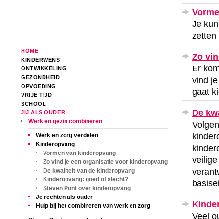
Vorme
Je kun
zetten 
HOME
Zo vin
KINDERWENS
Er kom
ONTWIKKELING
GEZONDHEID
vind je
OPVOEDING
gaat k
VRIJE TIJD
SCHOOL
De kwa
JIJ ALS OUDER
Werk en gezin combineren
Volgen
kinder
Werk en zorg verdelen
Kinderopvang
kinder
Vormen van kinderopvang
veilig
Zo vind je een organisatie voor kinderopvang
verant
De kwaliteit van de kinderopvang
Kinderopvang: goed of slecht?
basise
Steven Pont over kinderopvang
Je rechten als ouder
Kinder
Hulp bij het combineren van werk en zorg
Veel o