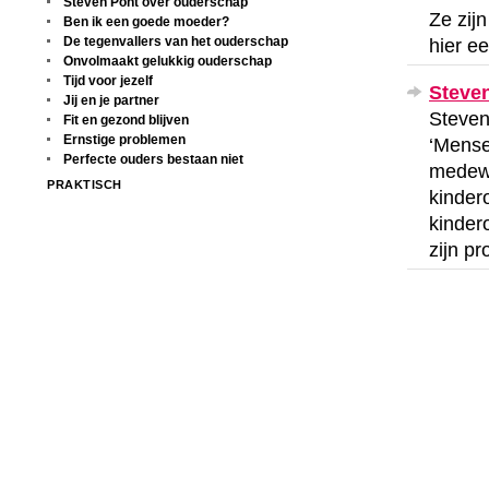
Steven Pont over ouderschap
Ze zijn
Ben ik een goede moeder?
De tegenvallers van het ouderschap
hier e
Onvolmaakt gelukkig ouderschap
Tijd voor jezelf
Steve
Jij en je partner
Steven
Fit en gezond blijven
Ernstige problemen
‘Mensen
Perfecte ouders bestaan niet
medewe
PRAKTISCH
kinder
kinder
zijn p