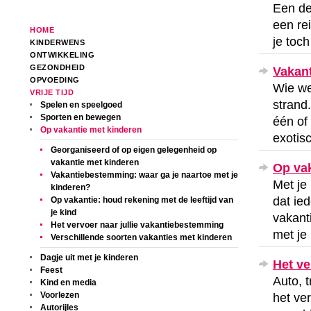
Een de
een rei
HOME
je toc
KINDERWENS
ONTWIKKELING
GEZONDHEID
Vakant
OPVOEDING
Wie we
VRIJE TIJD
strand
Spelen en speelgoed
Sporten en bewegen
één of
Op vakantie met kinderen
exotis
Georganiseerd of op eigen gelegenheid op
vakantie met kinderen
Op vak
Vakantiebestemming: waar ga je naartoe met je
Met je 
kinderen?
dat ied
Op vakantie: houd rekening met de leeftijd van
je kind
vakant
Het vervoer naar jullie vakantiebestemming
met je
Verschillende soorten vakanties met kinderen
Dagje uit met je kinderen
Het ve
Feest
Auto, t
Kind en media
Voorlezen
het ve
Autorijles