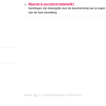
Waarom is vaccineren belangrijk?
Inentingen zijn belangrijk voor de bescherming van je eige
van de hele bevolking.
Auteur:
MP
. © Copyright Applinet 2009-heden.