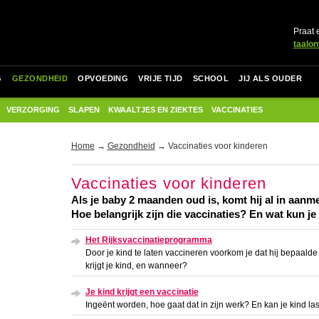
Praat 
taalon
G
GEZONDHEID
OPVOEDING
VRIJE TIJD
SCHOOL
JIJ ALS OUDER
VERZORGING
SLAPEN
KWAALTJES EN ZIEKTES
VACCINATIES
Home
→
Gezondheid
→ Vaccinaties voor kinderen
Vaccinaties voor kinderen
Als je baby 2 maanden oud is, komt hij al in aanme
Hoe belangrijk zijn die vaccinaties? En wat kun j
Het Rijksvaccinatieprogramma
Door je kind te laten vaccineren voorkom je dat hij bepaalde 
krijgt je kind, en wanneer?
Je kind krijgt een vaccinatie
Ingeënt worden, hoe gaat dat in zijn werk? En kan je kind las