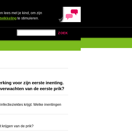
en lees met je kind, om zijn
twikkeling
te stimuleren.
ZOEK
rking voor zijn eerste inenting.
e verwachten van de eerste prik?
infectieziektes krijgt. Welke inentingen
t krijgen van de prik?