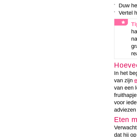
Duw het
Vertel h
Ti
ha
na
gr
re
Hoevee
In het be
van zijn
e
van een l
fruithapj
voor iede
adviezen 
Eten m
Verwacht 
dat hij o