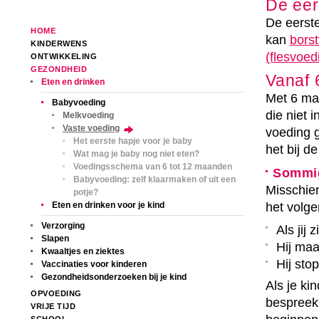
De eer
De eerste
HOME
kan
bors
KINDERWENS
(flesvoed
ONTWIKKELING
GEZONDHEID
Vanaf 
Eten en drinken
Met 6 maa
Babyvoeding
die niet 
Melkvoeding
Vaste voeding
voeding 
Het eerste hapje voor je baby
het bij d
Wat mag je baby nog niet eten?
Voedingsschema van 6 tot 12 maanden
Sommig
Babyvoeding: zelf klaarmaken of uit een
Misschien
potje?
Eten en drinken voor je kind
het volge
Verzorging
Als jij 
Slapen
Hij maa
Kwaaltjes en ziektes
Hij stop
Vaccinaties voor kinderen
Gezondheidsonderzoeken bij je kind
Als je ki
OPVOEDING
bespreek 
VRIJE TIJD