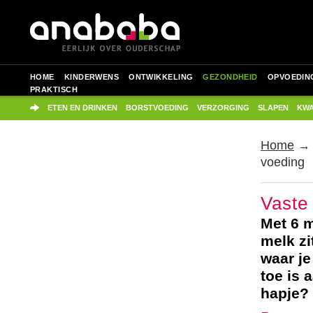
HOME
KINDERWENS
ONTWIKKELING
GEZONDHEID
OPVOEDIN
PRAKTISCH
ETEN EN DRINKEN
BORSTVOEDING
VERZORGING
SLAPEN
KWA
Home
voeding
Vaste
Met 6 m
melk zi
waar je
toe is 
hapje?