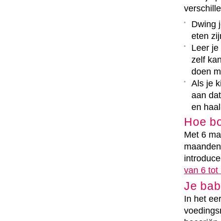
verschill
Dwing j
eten zi
Leer je 
zelf ka
doen m
Als je 
aan dat
en haal
Hoe bo
Met 6 maa
maanden 
introduce
van 6 to
Je bab
In het ee
voedings