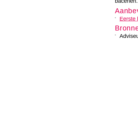
baceriën
Aanbev
Eerste 
Bronn
Adviseu