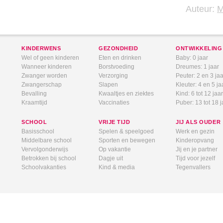
Auteur:
KINDERWENS
GEZONDHEID
ONTWIKKELING
Wel of geen kinderen
Eten en drinken
Baby: 0 jaar
Wanneer kinderen
Borstvoeding
Dreumes: 1 jaar
Zwanger worden
Verzorging
Peuter: 2 en 3 jaa
Zwangerschap
Slapen
Kleuter: 4 en 5 ja
Bevalling
Kwaaltjes en ziektes
Kind: 6 tot 12 jaar
Kraamtijd
Vaccinaties
Puber: 13 tot 18 j
SCHOOL
VRIJE TIJD
JIJ ALS OUDER
Basisschool
Spelen & speelgoed
Werk en gezin
Middelbare school
Sporten en bewegen
Kinderopvang
Vervolgonderwijs
Op vakantie
Jij en je partner
Betrokken bij school
Dagje uit
Tijd voor jezelf
Schoolvakanties
Kind & media
Tegenvallers