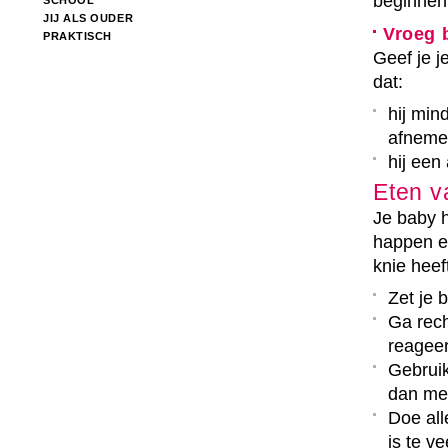
beginnen
SCHOOL
JIJ ALS OUDER
Vroeg 
PRAKTISCH
Geef je j
dat:
hij min
afneme
hij een
Eten v
Je baby h
happen en
knie heef
Zet je 
Ga rech
reageer
Gebruik
dan met
Doe all
is te v