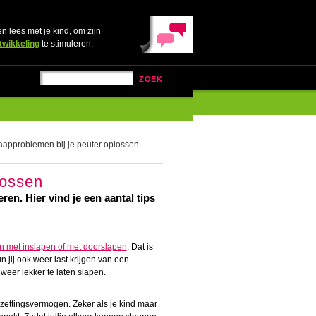
en lees met je kind, om zijn
twikkeling
te stimuleren.
ZOEK
approblemen bij je peuter oplossen
lossen
en. Hier vind je een aantal tips
 met inslapen of met doorslapen
. Dat is
n jij ook weer last krijgen van een
 weer lekker te laten slapen.
zettingsvermogen. Zeker als je kind maar