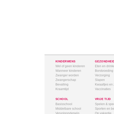
KINDERWENS
GEZONDHEI
Wel of geen kinderen
Eten en drink
Wanneer kinderen
Borstvoeding
Zwanger worden
Verzorging
Zwangerschap
Slapen
Bevalling
Kwaaltjes en 
Kraamtijd
Vaccinaties
SCHOOL
VRIJE TIJD
Basisschool
Spelen & spe
Middelbare school
Sporten en 
Vervolgonderwijs
Op vakantie