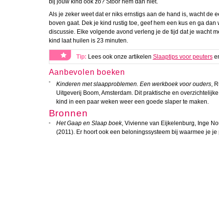
bij jouw kind ook zo? Stoor hem dan niet.
Als je zeker weet dat er niks ernstigs aan de hand is, wacht de 
boven gaat. Dek je kind rustig toe, geef hem een kus en ga dan
discussie. Elke volgende avond verleng je de tijd dat je wacht me
kind laat huilen is 23 minuten.
Tip:
Lees ook onze artikelen
Slaaptips voor peuters
e
Aanbevolen boeken
Kinderen met slaapproblemen. Een werkboek voor ouders
, 
Uitgeverij Boom, Amsterdam. Dit praktische en overzichtelijk
kind in een paar weken weer een goede slaper te maken.
Bronnen
Het Gaap en Slaap boek
, Vivienne van Eijkelenburg, Inge Nou
(2011). Er hoort ook een beloningssysteem bij waarmee je je 