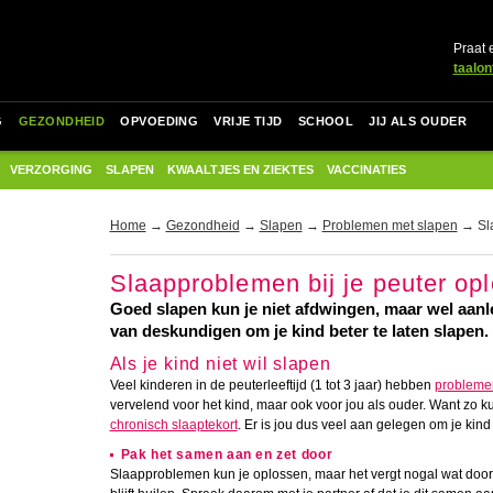
Praat 
taalon
G
GEZONDHEID
OPVOEDING
VRIJE TIJD
SCHOOL
JIJ ALS OUDER
VERZORGING
SLAPEN
KWAALTJES EN ZIEKTES
VACCINATIES
Home
→
Gezondheid
→
Slapen
→
Problemen met slapen
→ Sla
Slaapproblemen bij je peuter op
Goed slapen kun je niet afdwingen, maar wel aanler
van deskundigen om je kind beter te laten slapen.
Als je kind niet wil slapen
Veel kinderen in de peuterleeftijd (1 tot 3 jaar) hebben
problemen
vervelend voor het kind, maar ook voor jou als ouder. Want zo ku
chronisch slaaptekort
. Er is jou dus veel aan gelegen om je kind
Pak het samen aan en zet door
Slaapproblemen kun je oplossen, maar het vergt nogal wat door