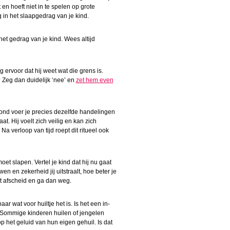
en hoeft niet in te spelen op grote
g in het slaapgedrag van je kind.
et gedrag van je kind. Wees altijd
g ervoor dat hij weet wat die grens is.
 Zeg dan duidelijk ‘nee’ en
zet hem even
vond voer je precies dezelfde handelingen
at. Hij voelt zich veilig en kan zich
 verloop van tijd roept dit ritueel ook
t slapen. Vertel je kind dat hij nu gaat
en en zekerheid jij uitstraalt, hoe beter je
at afscheid en ga dan weg.
 wat voor huiltje het is. Is het een in-
je? Sommige kinderen huilen of jengelen
p op het geluid van hun eigen gehuil. Is dat