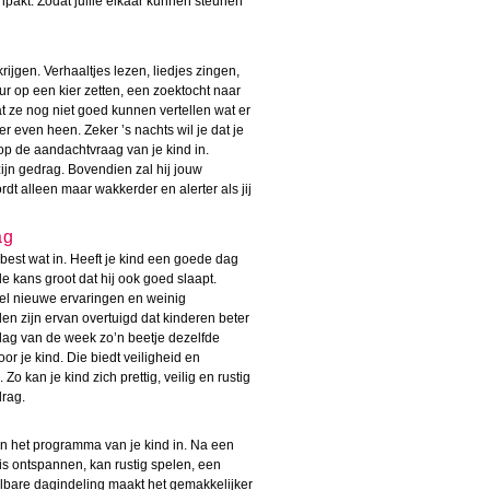
anpakt. Zodat jullie elkaar kunnen steunen
rijgen. Verhaaltjes lezen, liedjes zingen,
r op een kier zetten, een zoektocht naar
 ze nog niet goed kunnen vertellen wat er
r even heen. Zeker ’s nachts wil je dat je
s op de aandachtvraag van je kind in.
zijn gedrag. Bovendien zal hij jouw
t alleen maar wakkerder en alerter als jij
ag
 best wat in. Heeft je kind een goede dag
e kans groot dat hij ook goed slaapt.
el nieuwe ervaringen en weinig
 zijn ervan overtuigd dat kinderen beter
e dag van de week zo’n beetje dezelfde
or je kind. Die biedt veiligheid en
o kan je kind zich prettig, veilig en rustig
drag.
n het programma van je kind in. Na een
ij is ontspannen, kan rustig spelen, een
lbare dagindeling maakt het gemakkelijker