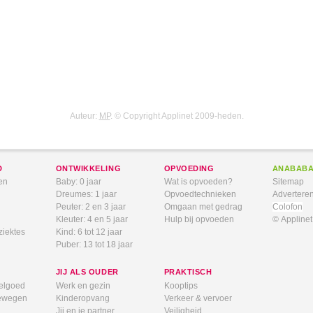
Auteur:
MP
. © Copyright Applinet 2009-heden.
D
ONTWIKKELING
OPVOEDING
ANABAB
en
Baby: 0 jaar
Wat is opvoeden?
Sitemap
Dreumes: 1 jaar
Opvoedtechnieken
Advertere
Peuter: 2 en 3 jaar
Omgaan met gedrag
Colofon
Kleuter: 4 en 5 jaar
Hulp bij opvoeden
© Appline
ziektes
Kind: 6 tot 12 jaar
Puber: 13 tot 18 jaar
JIJ ALS OUDER
PRAKTISCH
elgoed
Werk en gezin
Kooptips
bewegen
Kinderopvang
Verkeer & vervoer
Jij en je partner
Veiligheid