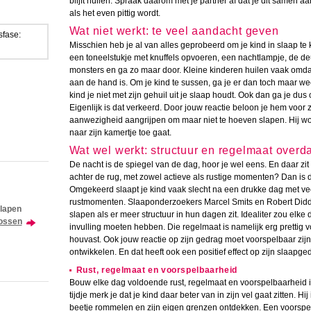
blijft huilen. Spraak daarom met je partner af dat je dit samen a
als het even pittig wordt.
Wat niet werkt: te veel aandacht geven
sfase:
Misschien heb je al van alles geprobeerd om je kind in slaap te k
een toneelstukje met knuffels opvoeren, een nachtlampje, de deu
monsters en ga zo maar door. Kleine kinderen huilen vaak omdat
aan de hand is. Om je kind te sussen, ga je er dan toch maar wee
kind je niet met zijn gehuil uit je slaap houdt. Ook dan ga je du
Eigenlijk is dat verkeerd. Door jouw reactie beloon je hem voor 
aanwezigheid aangrijpen om maar niet te hoeven slapen. Hij word
naar zijn kamertje toe gaat.
Wat wel werkt: structuur en regelmaat overd
De nacht is de spiegel van de dag, hoor je wel eens. En daar zit
achter de rug, met zowel actieve als rustige momenten? Dan is d
Omgekeerd slaapt je kind vaak slecht na een drukke dag met ve
rustmomenten. Slaaponderzoekers Marcel Smits en Robert Didden
slapen
slapen als er meer structuur in hun dagen zit. Idealiter zou elk
lossen
invulling moeten hebben. Die regelmaat is namelijk erg prettig vo
houvast. Ook jouw reactie op zijn gedrag moet voorspelbaar zijn. Z
ontwikkelen. En dat heeft ook een positief effect op zijn slaapge
Rust, regelmaat en voorspelbaarheid
Bouw elke dag voldoende rust, regelmaat en voorspelbaarheid i
tijdje merk je dat je kind daar beter van in zijn vel gaat zitten. H
beetje rommelen en zijn eigen grenzen ontdekken. Een voorspe