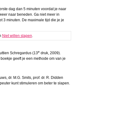
eerste dag dan 5 minuten voordat je naar
 weer naar beneden. Ga niet meer in
t 3 minuten. De maximale tijd die je je
n
Niet willen slapen
.
e
Ruttien Schregardus (13
druk, 2009).
e boekje geeft je een methode om van je
ws, dr. M.G. Smits, prof. dr. R. Didden
peuter kunt stimuleren om beter te slapen.