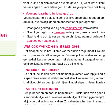
voor je kind om zich daaraan over te geven. Hij weet wat er komt 
verrassingen of veranderingen. En dat zie je op termijn ook teru
Voorspelbaarheid in jouw gedrag
Voorspelbaarheid betekent ook dat jij voorspelbaar reageert op h
duidelijk over wat jij goed en onacceptabel gedrag vindt.
Voor goed gedrag kan hij een
complimentje
verwachten.
Slecht gedrag kun je
negeren
totdat jouw grens is bereikt. Zor
len
Gaat je kind echt te ver en negeert hij jouw waarschuwingen?
apart op een saaie plek
.
Wat ook werkt: een slaapritueel
Het slaapritueel is het ultieme voorbeeld van regelmaat. Elke a
uit, in precies dezelfde volgorde. Zo weet je kind wat er komen ga
gemakkelijker overgeven aan het slaapmoment dat gaat komen. Na
echt de lichamelijke slaapreactie op bij je kind.
Nu gaat hij echt slapen
Na het ritueel is dan echt het moment gekomen waarop je kind moe
slapen. Wees daar duidelijk en beslist in. Hoe meer rust, vertrouw
kind dit oppikt en begrijpt dat hij echt moet slapen. Neem korda
Als je kind gaat huilen
Ben je beneden en hoor je hem huilen? Luister dan even goed naar
slaap-val-huiltje, een ik-verveel-me-huiltje of ik heb pijn-huilt
altijd voordat ze in slaap vallen. Zij vallen juist het best in slaa