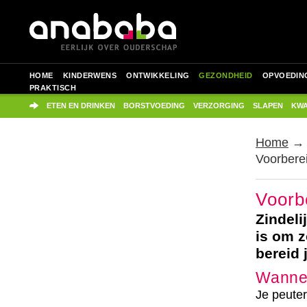
HOME
KINDERWENS
ONTWIKKELING
GEZONDHEID
OPVOEDIN
PRAKTISCH
ETEN EN DRINKEN
BORSTVOEDING
VERZORGING
SLAPEN
KWA
Home
Voorberei
Voorb
Zindeli
is om z
bereid 
Wannee
Je peuter