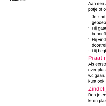
PRAKTISCH
Aan een a
potje of 
Je kind 
gepoept
Hij gaa
behoeft
Hij vind
doortre
Hij beg
Praat 
Als eerst
over pla
wc gaan. 
kunt ook 
Zindeli
Ben je er
leren pl