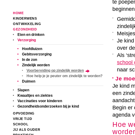
te poepen
beginnen.
HOME
Gemidd
KINDERWENS
ONTWIKKELING
zindelij
GEZONDHEID
Meisjes
Eten en drinken
Je kind
Verzorging
over de
Hoofdluizen
Als ‘st
Gebitsverzorging
In de zon
school 
Zindelijk worden
naar sc
Voorbereiding op zindelijk worden
Hoe help je je peuter om zindelijk te worden?
Je moet
Duimen
Je kind m
Slapen
een zinde
Kwaaltjes en ziektes
aandacht 
Vaccinaties voor kinderen
Gezondheidsonderzoeken bij je kind
Begin er 
OPVOEDING
agenda vo
VRIJE TIJD
Hoe wee
SCHOOL
JIJ ALS OUDER
worde