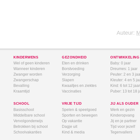
Auteur:
KINDERWENS
GEZONDHEID
ONTWIKKELING
Wel of geen kinderen
Eten en drinken
Baby: 0 jaar
Wanneer kinderen
Borstvoeding
Dreumes: 1 jaar
Zwanger worden
Verzorging
Peuter: 2 en 3 jaa
Zwangerschap
Slapen
Kleuter: 4 en 5 ja
Bevalling
Kwaaltjes en ziektes
Kind: 6 tot 12 jaar
Kraamtijd
Vaccinaties
Puber: 13 tot 18 j
SCHOOL
VRIJE TIJD
JIJ ALS OUDER
Basisschool
Spelen & speelgoed
Werk en gezin
Middelbare school
Sporten en bewegen
Kinderopvang
Vervolgonderwijs
Op vakantie
Jij en je partner
Betrokken bij school
Dagje uit
Tijd voor jezelf
Schoolvakanties
Kind & media
Tegenvallers