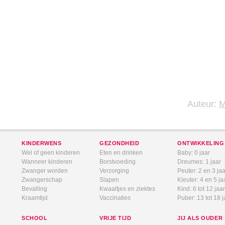
Auteur:
KINDERWENS
GEZONDHEID
ONTWIKKELING
Wel of geen kinderen
Eten en drinken
Baby: 0 jaar
Wanneer kinderen
Borstvoeding
Dreumes: 1 jaar
Zwanger worden
Verzorging
Peuter: 2 en 3 jaa
Zwangerschap
Slapen
Kleuter: 4 en 5 ja
Bevalling
Kwaaltjes en ziektes
Kind: 6 tot 12 jaar
Kraamtijd
Vaccinaties
Puber: 13 tot 18 j
SCHOOL
VRIJE TIJD
JIJ ALS OUDER