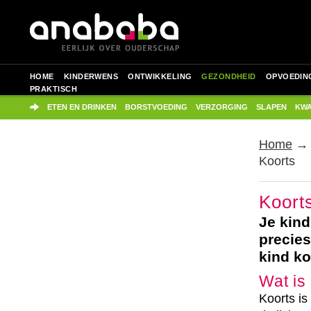
HOME
KINDERWENS
ONTWIKKELING
GEZONDHEID
OPVOEDIN
PRAKTISCH
ETEN EN DRINKEN
BORSTVOEDING
VERZORGING
SLAPEN
KWA
Home
Koorts
Koort
Je kind
precies
kind ko
Wat is
Koorts i