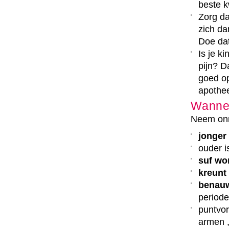
beste k
Zorg da
zich da
Doe da
Is je k
pijn? D
goed op
apothe
Wannee
Neem onmi
jonger
ouder 
suf wo
kreunt 
benauw
periode
puntvo
armen ,