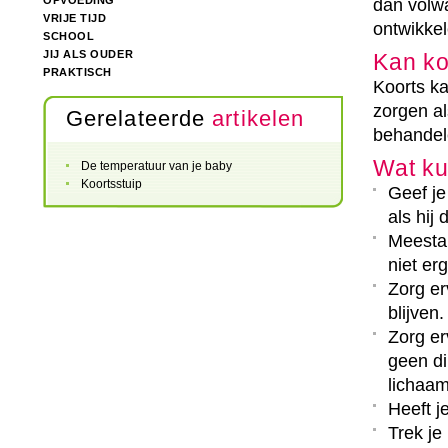
OPVOEDING
dan volw
VRIJE TIJD
ontwikkel
SCHOOL
JIJ ALS OUDER
Kan ko
PRAKTISCH
Koorts ka
zorgen als
Gerelateerde
artikelen
behandele
Wat ku
De temperatuur van je baby
Koortsstuip
Geef je
als hij 
Meestal
niet er
Zorg er
blijven.
Zorg er
geen di
lichaam
Heeft je
Trek je