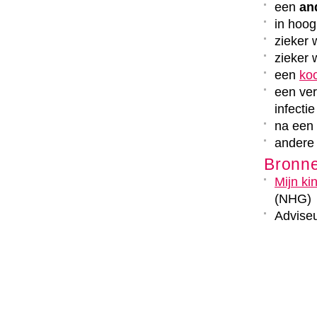
een
an
in hoo
zieker 
zieker 
een
koo
een ver
infectie
na een 
andere 
Bronn
Mijn ki
(NHG)
Adviseu