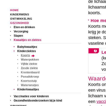
de licha
lichaamst
HOME
koorts.
KINDERWENS
ONTWIKKELING
Hoe me
GEZONDHEID
Koorts me
Eten en drinken
krijg je 
Verzorging
Slapen
steken. 
Kwaaltjes en ziektes
vaseline 
Babykwaaltjes
Kinderziektes
Le
Koorts
(k
Waterpokken
Zo
Vijfde ziekte
Zesde ziekte
vo
Krentenbaard
Pseudokroep
Waardo
Koortsstuip
Koorts on
Waterwratjes
Kinderkwaaltjes
een virus
lichaam v
Vaccinaties voor kinderen
Gezondheidsonderzoeken bij je kind
een
vacci