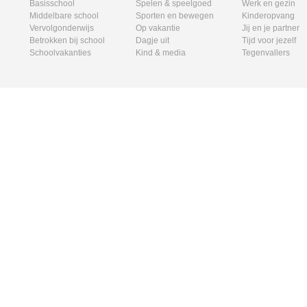
Basisschool
Spelen & speelgoed
Werk en gezin
Middelbare school
Sporten en bewegen
Kinderopvang
Vervolgonderwijs
Op vakantie
Jij en je partner
Betrokken bij school
Dagje uit
Tijd voor jezelf
Schoolvakanties
Kind & media
Tegenvallers