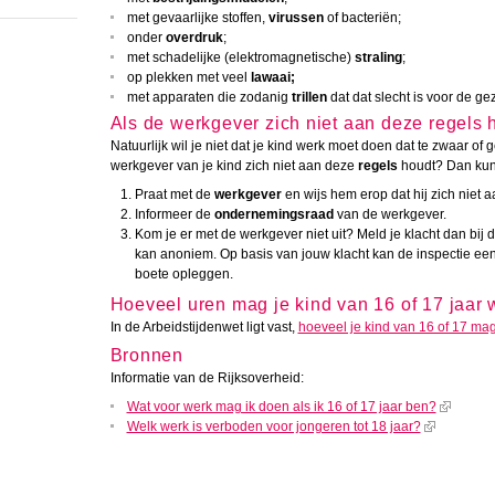
met gevaarlijke stoffen,
virussen
of bacteriën;
onder
overdruk
;
met schadelijke (elektromagnetische)
straling
;
op plekken met veel
lawaai;
met apparaten die zodanig
trillen
dat dat slecht is voor de g
Als de werkgever zich niet aan deze regels 
Natuurlijk wil je niet dat je kind werk moet doen dat te zwaar of g
werkgever van je kind zich niet aan deze
regels
houdt? Dan kun 
Praat met de
werkgever
en wijs hem erop dat hij zich niet a
Informeer de
ondernemingsraad
van de werkgever.
Kom je er met de werkgever niet uit? Meld je klacht dan bij 
kan anoniem. Op basis van jouw klacht kan de inspectie ee
boete opleggen.
Hoeveel uren mag je kind van 16 of 17 jaar
In de Arbeidstijdenwet ligt vast,
hoeveel je kind van 16 of 17 ma
Bronnen
Informatie van de Rijksoverheid:
Wat voor werk mag ik doen als ik 16 of 17 jaar ben?
Welk werk is verboden voor jongeren tot 18 jaar?