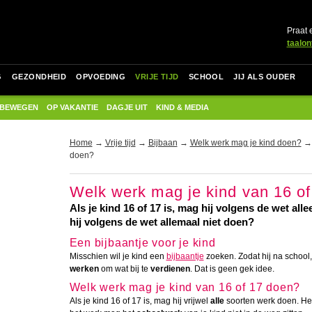
Praat 
taalon
G
GEZONDHEID
OPVOEDING
VRIJE TIJD
SCHOOL
JIJ ALS OUDER
 BEWEGEN
OP VAKANTIE
DAGJE UIT
KIND & MEDIA
Home
→
Vrije tijd
→
Bijbaan
→
Welk werk mag je kind doen?
→ 
doen?
Welk werk mag je kind van 16 o
Als je kind 16 of 17 is, mag hij volgens de wet al
hij volgens de wet allemaal niet doen?
Een bijbaantje voor je kind
Misschien wil je kind een
bijbaantje
zoeken. Zodat hij na school,
werken
om wat bij te
verdienen
. Dat is geen gek idee.
Welk werk mag je kind van 16 of 17 doen?
Als je kind 16 of 17 is, mag hij vrijwel
alle
soorten werk doen. He