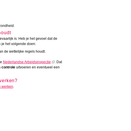
ezondheid.
houdt
evaarlijk is. Heb je het gevoel dat de
je het volgende doen:
an de wettelijke regels houdt.
de
Nederlandse Arbeidsinspectie
. Dat
n
controle
uitvoeren en eventueel een
 werken?
g werken
.