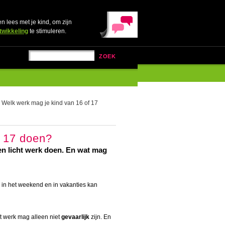
en lees met je kind, om zijn
twikkeling
te stimuleren.
ZOEK
Welk werk mag je kind van 16 of 17
f 17 doen?
leen licht werk doen. En wat mag
 in het weekend en in vakanties kan
t werk mag alleen niet
gevaarlijk
zijn. En