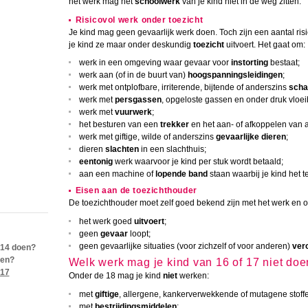
het werk mag het
schoolwerk
van je kind niet in de weg zitten.
Risicovol werk onder toezicht
Je kind mag geen gevaarlijk werk doen. Toch zijn een aantal r
je kind ze maar onder deskundig
toezicht
uitvoert. Het gaat om:
werk in een omgeving waar gevaar voor
instorting
bestaat;
werk aan (of in de buurt van)
hoogspanningsleidingen
;
werk met ontplofbare, irriterende, bijtende of anderszins
scha
werk met
persgassen
, opgeloste gassen en onder druk vloei
werk met
vuurwerk
;
het besturen van een
trekker
en het aan- of afkoppelen van
werk met giftige, wilde of anderszins
gevaarlijke dieren
;
dieren
slachten
in een slachthuis;
eentonig
werk waarvoor je kind per stuk wordt betaald;
aan een machine of
lopende band
staan waarbij je kind het t
Eisen aan de toezichthouder
De toezichthouder moet zelf goed bekend zijn met het werk en op
het werk goed
uitvoert
;
geen
gevaar
loopt;
geen gevaarlijke situaties (voor zichzelf of voor anderen)
ver
 14 doen?
oen?
Welk werk mag je kind van 16 of 17 niet do
 17
Onder de 18 mag je kind
niet
werken:
met
giftige
, allergene, kankerverwekkende of mutagene stoff
met
bestrijdingsmiddelen
;