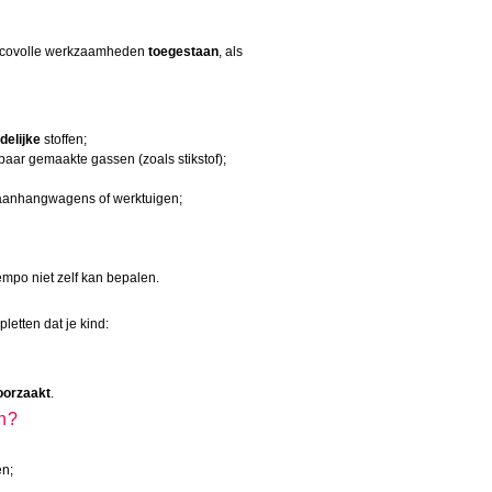
isicovolle werkzaamheden
toegestaan
, als
delijke
stoffen;
baar gemaakte gassen (zoals stikstof);
 aanhangwagens of werktuigen;
empo niet zelf kan bepalen.
letten dat je kind:
oorzaakt
.
en?
en;