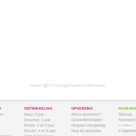
Auteur:
MP
. © Copyright Applinet 2009-heden.
D
ONTWIKKELING
OPVOEDING
ANABAB
en
Baby: 0 jaar
Wat is opvoeden?
Sitemap
Dreumes: 1 jaar
Opvoedtechnieken
Advertere
Peuter: 2 en 3 jaar
Omgaan met gedrag
Colofon
Kleuter: 4 en 5 jaar
Hulp bij opvoeden
© Appline