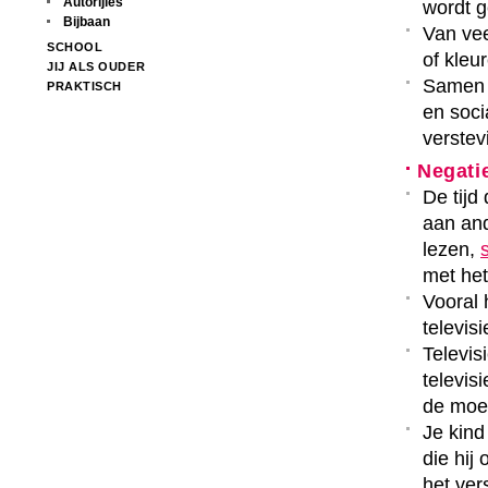
Autorijles
wordt g
Bijbaan
Van vee
SCHOOL
of kleu
JIJ ALS OUDER
Samen t
PRAKTISCH
en soci
verstev
Negatie
De tijd
aan and
lezen,
met het
Vooral
televisi
Televis
televis
de moei
Je kind
die hij
het ver