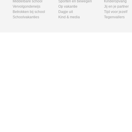
Middelbare school
Sporten en bewegen
Kinderopvang
Vervolgonderwijs
Op vakantie
Jij en je partner
Betrokken bij school
Dagje uit
Tijd voor jezelf
Schoolvakanties
Kind & media
Tegenvallers