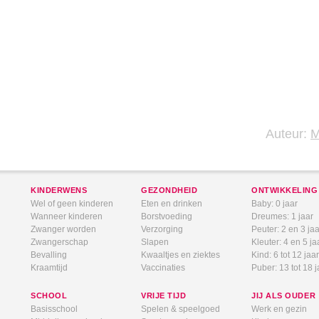
Auteur:
KINDERWENS
GEZONDHEID
ONTWIKKELING
Wel of geen kinderen
Eten en drinken
Baby: 0 jaar
Wanneer kinderen
Borstvoeding
Dreumes: 1 jaar
Zwanger worden
Verzorging
Peuter: 2 en 3 jaa
Zwangerschap
Slapen
Kleuter: 4 en 5 ja
Bevalling
Kwaaltjes en ziektes
Kind: 6 tot 12 jaar
Kraamtijd
Vaccinaties
Puber: 13 tot 18 j
SCHOOL
VRIJE TIJD
JIJ ALS OUDER
Basisschool
Spelen & speelgoed
Werk en gezin