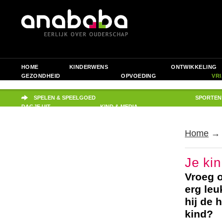
HOME
KINDERWENS
ONTWIKKELING
GEZONDHEID
OPVOEDING
VRI
JIJ ALS OUDER
PRAKTISCH
SPELEN & SPEELGOED
SPORTEN
DAGJE UIT
KIND & MEDIA
Home
Je kin
Vroeg o
erg leu
hij de 
kind?