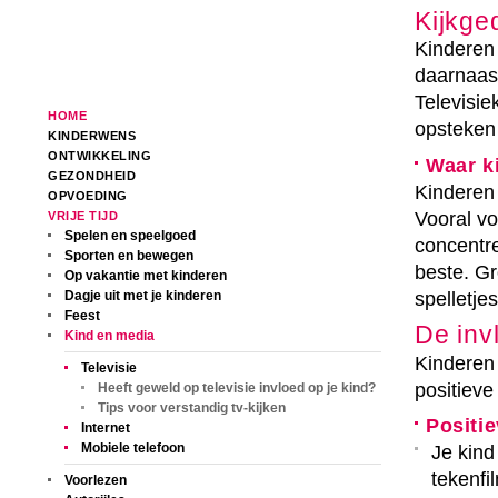
Kijkge
Kinderen 
daarnaast
Televisie
HOME
opsteken 
KINDERWENS
ONTWIKKELING
Waar k
GEZONDHEID
Kinderen 
OPVOEDING
Vooral vo
VRIJE TIJD
Spelen en speelgoed
concentre
Sporten en bewegen
beste. Gr
Op vakantie met kinderen
spelletj
Dagje uit met je kinderen
Feest
De inv
Kind en media
Kinderen 
Televisie
positieve
Heeft geweld op televisie invloed op je kind?
Tips voor verstandig tv-kijken
Positie
Internet
Mobiele telefoon
Je kind
tekenfi
Voorlezen