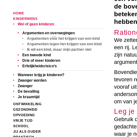
de bove
beteken
HOME
KINDERWENS
hebben 
Wel of geen kinderen
Ration
Argumenten en overwegingen
Argumenten vóór het krijgen van een kind
We zette
Argumenten tegen het krijgen van een kind
een rij. L
Ik wil een kind, maar mijn partner niet
zijn natu
Een tweede kind
Drie of meer kinderen
argument
Erfelijkheidsrisico’s
Bovendien
Wanneer krijg je kinderen?
tevoren r
Zwanger worden
vooraf ui
Zwanger
De bevalling
andersom:
Je kraamtijd
om van je
ONTWIKKELING
Leg je 
GEZONDHEID
OPVOEDING
Gebruik d
VRIJE TIJD
gedachten
SCHOOL
JIJ ALS OUDER
waar je n