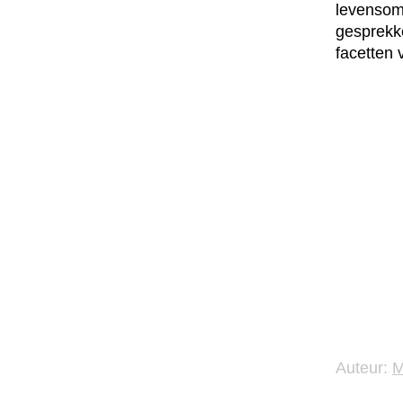
levensomv
gesprekke
facetten 
Auteur: