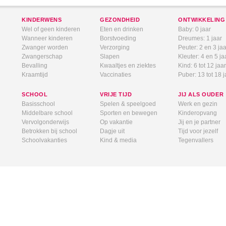
KINDERWENS
GEZONDHEID
ONTWIKKELING
Wel of geen kinderen
Eten en drinken
Baby: 0 jaar
Wanneer kinderen
Borstvoeding
Dreumes: 1 jaar
Zwanger worden
Verzorging
Peuter: 2 en 3 jaa
Zwangerschap
Slapen
Kleuter: 4 en 5 ja
Bevalling
Kwaaltjes en ziektes
Kind: 6 tot 12 jaar
Kraamtijd
Vaccinaties
Puber: 13 tot 18 j
SCHOOL
VRIJE TIJD
JIJ ALS OUDER
Basisschool
Spelen & speelgoed
Werk en gezin
Middelbare school
Sporten en bewegen
Kinderopvang
Vervolgonderwijs
Op vakantie
Jij en je partner
Betrokken bij school
Dagje uit
Tijd voor jezelf
Schoolvakanties
Kind & media
Tegenvallers