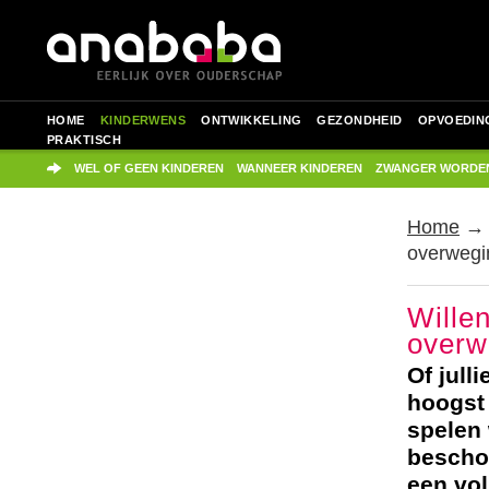
HOME
KINDERWENS
ONTWIKKELING
GEZONDHEID
OPVOEDIN
PRAKTISCH
WEL OF GEEN KINDEREN
WANNEER KINDEREN
ZWANGER WORDE
Home
overwegi
Wille
overw
Of jull
hoogst 
spelen 
beschou
een vol