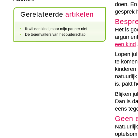
PRAKTISCH
doen. En 
gesprek h
Gerelateerde
artikelen
Bespre
Het is go
Ik wil een kind, maar mijn partner niet
De tegenvallers van het ouderschap
argumente
een kind
Lopen jul
te komen
kinderen 
natuurlij
is, pakt 
Blijken j
Dan is da
eens tege
Geen 
Natuurlij
optelsom 