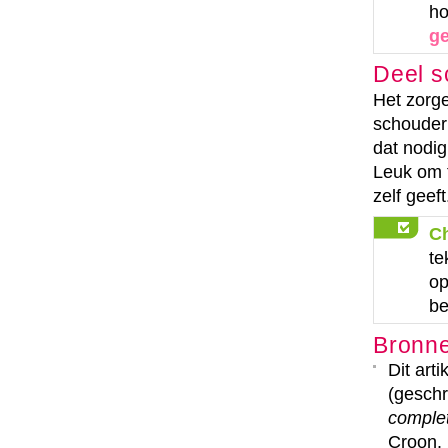
ho
g
Deel s
Het zorg
schouderk
dat nodig
Leuk om t
zelf geeft
C
te
op
be
Bronn
Dit art
(geschr
comple
Croon. 