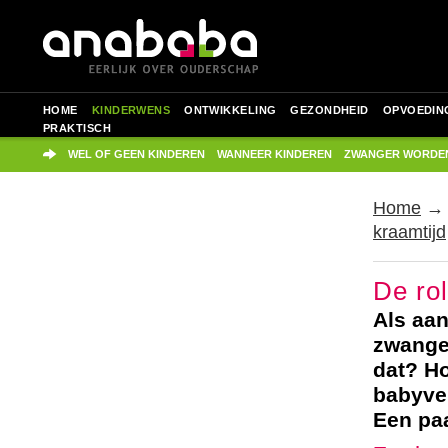
HOME
KINDERWENS
ONTWIKKELING
GEZONDHEID
OPVOEDIN
PRAKTISCH
WEL OF GEEN KINDEREN
WANNEER KINDEREN
ZWANGER WORDE
Home
kraamtijd
De ro
Als aan
zwanger
dat? Ho
babyve
Een paa