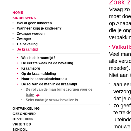
Zoek z
Vraag zo
HOME
moet doen
KINDERWENS
op Anaba
Wel of geen kinderen
Wanneer krijg je kinderen?
die je on
Zwanger worden
verpakkin
Zwanger
De bevalling
Valkui
Je kraamtijd
Veel mann
Wat is de kraamtijd?
alle ver
De eerste week na de bevalling
moeder). 
Kraamzorg
Op de kraamafdeling
Niet aan
Naar het consultatiebureau
aan ee
De rol van de man in de kraamtijd
De rol van de man bij het zorgen voor de
verzorg
baby
dat je o
Seks nadat je vrouw bevallen is
zo geef
ONTWIKKELING
te trek
GEZONDHEID
uiteind
OPVOEDING
VRIJE TIJD
mouwen 
SCHOOL