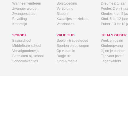
Wanneer kinderen
Borstvoeding
Dreumes: 1 jaar
Zwanger worden
Verzorging
Peuter: 2 en 3 jaa
Zwangerschap
Slapen
Kleuter: 4 en 5 ja
Bevalling
Kwaaltjes en ziektes
Kind: 6 tot 12 jaar
Kraamtijd
Vaccinaties
Puber: 13 tot 18 j
SCHOOL
VRIJE TIJD
JIJ ALS OUDER
Basisschool
Spelen & speelgoed
Werk en gezin
Middelbare school
Sporten en bewegen
Kinderopvang
Vervolgonderwijs
Op vakantie
Jij en je partner
Betrokken bij school
Dagje uit
Tijd voor jezelf
Schoolvakanties
Kind & media
Tegenvallers