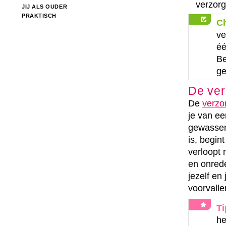
verzorg
JIJ ALS OUDER
PRAKTISCH
C
ve
éé
Be
ge
De ver
De
verzo
je van ee
gewassen 
is, begin
verloopt 
en onred
jezelf en
voorvalle
Ti
he