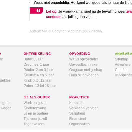
Wees niet
ongeduldig
. Het komt wel goed, als je haar de tijd g
Let op:
Je vrouw kan al snel na de bevalling weer
zw
condoom
als jullie gaan vrijen.
Auteur:
MP
. © Copyright Applinet 2009-heden.
D
ONTWIKKELING
OPVOEDING
ANABAB
en
Baby: 0 jaar
Wat is opvoeden?
Sitemap
Dreumes: 1 jaar
Opvoedtechnieken
Advertere
Peuter: 2 en 3 jaar
Omgaan met gedrag
Colofon
Kleuter: 4 en 5 jaar
Hulp bij opvoeden
© Appline
ziektes
Kind: 6 tot 12 jaar
Puber: 13 tot 18 jaar
JIJ ALS OUDER
PRAKTISCH
elgoed
Werk en gezin
Kooptips
bewegen
Kinderopvang
Verkeer & vervoer
Jij en je partner
Veiligheid
Tijd voor jezelf
Financieel
Tegenvallers
Organisaties