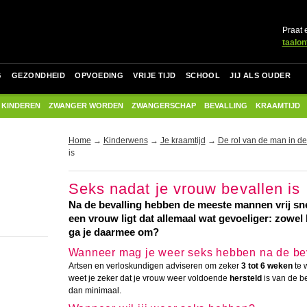
Praat 
taalon
G
GEZONDHEID
OPVOEDING
VRIJE TIJD
SCHOOL
JIJ ALS OUDER
 KINDEREN
ZWANGER WORDEN
ZWANGERSCHAP
BEVALLING
KRAAMTIJD
Home
→
Kinderwens
→
Je kraamtijd
→
De rol van de man in de
is
Seks nadat je vrouw bevallen is
Na de bevalling hebben de meeste mannen vrij sne
een vrouw ligt dat allemaal wat gevoeliger: zowel 
ga je daarmee om?
Wanneer mag je weer seks hebben na de be
Artsen en verloskundigen adviseren om zeker
3 tot 6 weken
te 
weet je zeker dat je vrouw weer voldoende
hersteld
is van de be
dan minimaal.