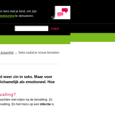
en lees met je kind, om zijn
twikkeling
te stimuleren.
ZOEK
 kraamtijd
→ Seks nadat je vrouw bevallen
l weer zin in seks. Maar voor
lichamelijk als emotioneel. Hoe
valling?
wachten met vrijen na de bevalling. Zo
valling. En het risico op een
infectie
is