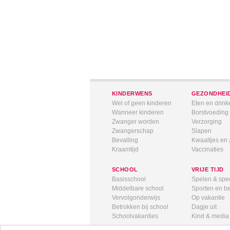
KINDERWENS
GEZONDHEI
Wel of geen kinderen
Eten en drink
Wanneer kinderen
Borstvoeding
Zwanger worden
Verzorging
Zwangerschap
Slapen
Bevalling
Kwaaltjes en 
Kraamtijd
Vaccinaties
SCHOOL
VRIJE TIJD
Basisschool
Spelen & spe
Middelbare school
Sporten en 
Vervolgonderwijs
Op vakantie
Betrokken bij school
Dagje uit
Schoolvakanties
Kind & media