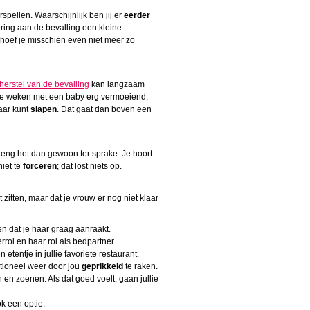
rspellen. Waarschijnlijk ben jij er
eerder
ing aan de bevalling een kleine
, hoef je misschien even niet meer zo
herstel van de bevalling
kan langzaam
ste weken met een baby erg vermoeiend;
kaar kunt
slapen
. Dat gaat dan boven een
reng het dan gewoon ter sprake. Je hoort
niet te
forceren
; dat lost niets op.
zitten, maar dat je vrouw er nog niet klaar
en dat je haar graag aanraakt.
ol en haar rol als bedpartner.
etentje in jullie favoriete restaurant.
otioneel weer door jou
geprikkeld
te raken.
n en zoenen. Als dat goed voelt, gaan jullie
k een optie.