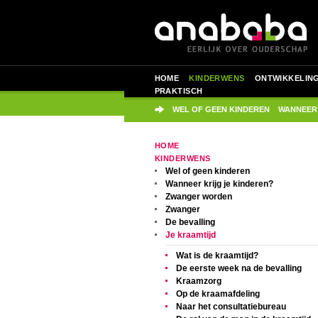
HOME
KINDERWENS
ONTWIKKELIN
PRAKTISCH
WEL OF GEEN KINDEREN
WANNEER
HOME
KINDERWENS
Wel of geen kinderen
Wanneer krijg je kinderen?
Zwanger worden
Zwanger
De bevalling
Je kraamtijd
Wat is de kraamtijd?
De eerste week na de bevalling
Kraamzorg
Op de kraamafdeling
Naar het consultatiebureau