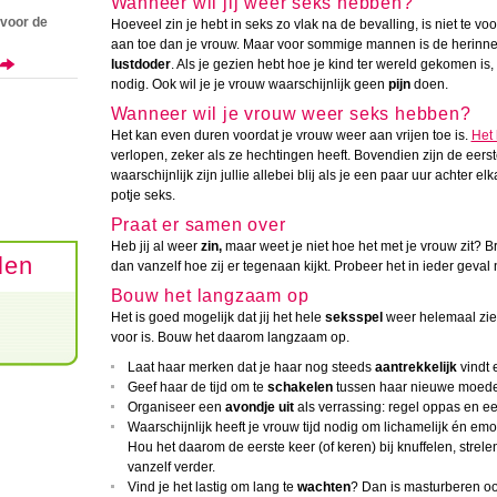
Wanneer wil jij weer seks hebben?
 voor de
Hoeveel zin je hebt in seks zo vlak na de bevalling, is niet te voo
aan toe dan je vrouw. Maar voor sommige mannen is de herinner
lustdoder
. Als je gezien hebt hoe je kind ter wereld gekomen is
nodig. Ook wil je je vrouw waarschijnlijk geen
pijn
doen.
Wanneer wil je vrouw weer seks hebben?
Het kan even duren voordat je vrouw weer aan vrijen toe is.
Het 
verlopen, zeker als ze hechtingen heeft. Bovendien zijn de eer
waarschijnlijk zijn jullie allebei blij als je een paar uur achter el
potje seks.
Praat er samen over
Heb jij al weer
zin,
maar weet je niet hoe het met je vrouw zit? B
len
dan vanzelf hoe zij er tegenaan kijkt. Probeer het in ieder geval 
Bouw het langzaam op
Het is goed mogelijk dat jij het hele
seksspel
weer helemaal ziet 
voor is. Bouw het daarom langzaam op.
Laat haar merken dat je haar nog steeds
aantrekkelijk
vindt 
Geef haar de tijd om te
schakelen
tussen haar nieuwe moederr
Organiseer een
avondje uit
als verrassing: regel oppas en een 
Waarschijnlijk heeft je vrouw tijd nodig om lichamelijk én em
Hou het daarom de eerste keer (of keren) bij knuffelen, strele
vanzelf verder.
Vind je het lastig om lang te
wachten
? Dan is masturberen oo