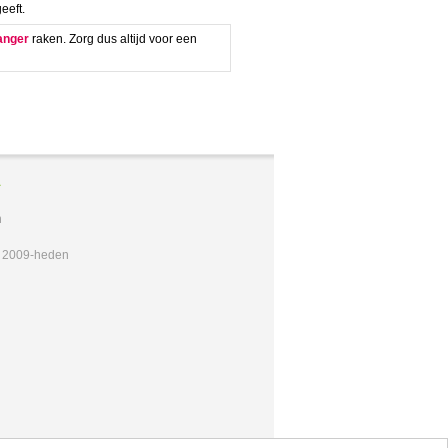
eeft.
anger
raken. Zorg dus altijd voor een
A
n
t 2009-heden