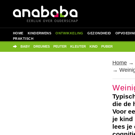
HOME
KINDERWENS
ONTWIKKELING
GEZONDHEID
OPVOEDIN
PRAKTISCH
BABY
DREUMES
PEUTER
KLEUTER
KIND
PUBER
Home
→ Weinig 
Weini
Typisch
die de 
Voor ee
je kind
lees je
cogniti