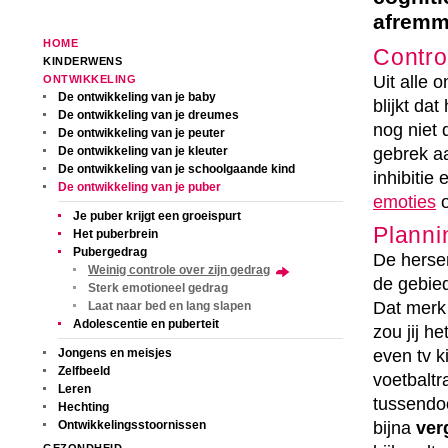
afremme
HOME
Contro
KINDERWENS
Uit alle
ONTWIKKELING
De ontwikkeling van je baby
blijkt dat
De ontwikkeling van je dreumes
nog niet 
De ontwikkeling van je peuter
De ontwikkeling van je kleuter
gebrek aa
De ontwikkeling van je schoolgaande kind
inhibitie 
De ontwikkeling van je puber
emoties
o
Je puber krijgt een groeispurt
Planni
Het puberbrein
Pubergedrag
De herse
Weinig controle over zijn gedrag
de gebied
Sterk emotioneel gedrag
Dat merk
Laat naar bed en lang slapen
Adolescentie en puberteit
zou jij he
Jongens en meisjes
even tv k
Zelfbeeld
voetbaltr
Leren
tussendoo
Hechting
Ontwikkelingsstoornissen
bijna
ver