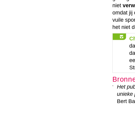
niet
verw
omdat jij
vuile spo
het niet d
C
da
da
ee
St
Bronn
Het pub
unieke 
Bert B