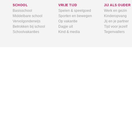
SCHOOL
VRIJE TIJD
JIJ ALS OUDER
Basisschool
Spelen & speelgoed
Werk en gezin
Middelbare school
Sporten en bewegen
Kinderopvang
Vervolgonderwijs
Op vakantie
Jij en je partner
Betrokken bij school
Dagje uit
Tijd voor jezelf
Schoolvakanties
Kind & media
Tegenvallers