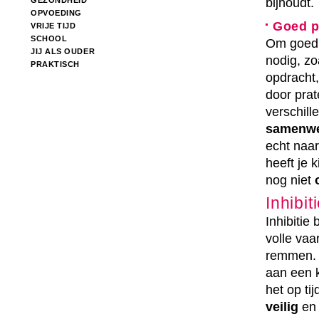
GEZONDHEID
bijhoudt.
OPVOEDING
Goed p
VRIJE TIJD
SCHOOL
Om goed t
JIJ ALS OUDER
nodig, zo
PRAKTISCH
opdracht,
door prat
verschil
samenw
echt naar
heeft je 
nog niet
Inhibit
Inhibitie
volle vaa
remmen. Z
aan een k
het op ti
veilig
e