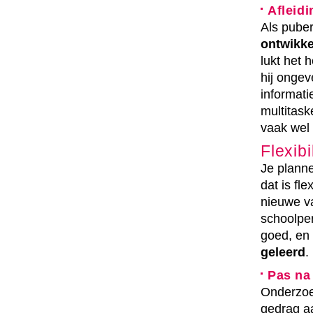
Afleidi
Als puber
ontwikke
lukt het 
hij ongev
informati
multitask
vaak wel 
Flexibil
Je planne
dat is fle
nieuwe v
schoolper
goed, en d
geleerd
.
Pas na 
Onderzoek
gedrag aa