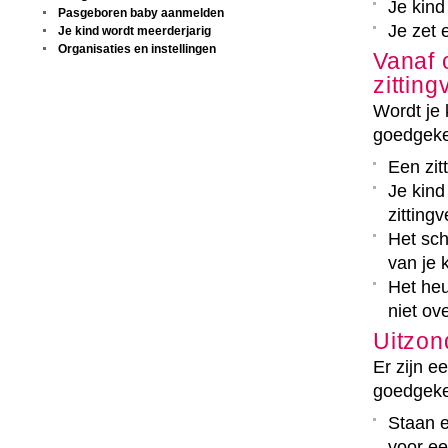
Je kind
Pasgeboren baby aanmelden
Je zet 
Je kind wordt meerderjarig
Organisaties en instellingen
Vanaf 
zittin
Wordt je 
goedgek
Een zit
Je kind
zitting
Het sch
van je 
Het heu
niet ove
Uitzon
Er zijn e
goedgekeu
Staan e
voor ee