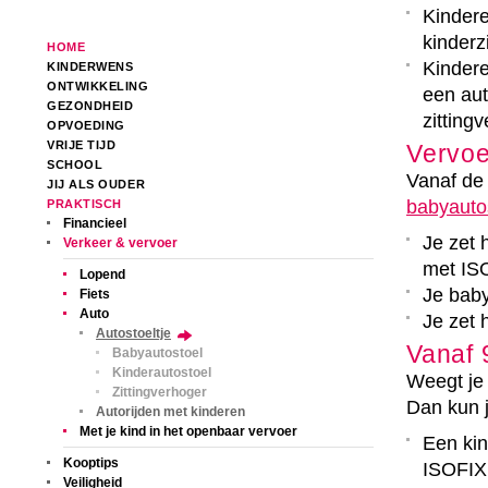
Kindere
kinderz
HOME
Kindere
KINDERWENS
ONTWIKKELING
een au
GEZONDHEID
zitting
OPVOEDING
VRIJE TIJD
Vervoe
SCHOOL
Vanaf de
JIJ ALS OUDER
babyautos
PRAKTISCH
Financieel
Je zet 
Verkeer & vervoer
met ISO
Lopend
Je baby
Fiets
Auto
Je zet h
Autostoeltje
Vanaf 
Babyautostoel
Kinderautostoel
Weegt je 
Zittingverhoger
Dan kun 
Autorijden met kinderen
Met je kind in het openbaar vervoer
Een kin
Kooptips
ISOFIX
Veiligheid