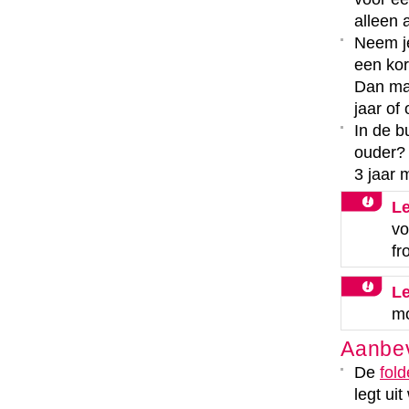
alleen a
Neem je
een kor
Dan mag
jaar of 
In de bu
ouder? 
3 jaar 
Le
vo
fr
Le
mo
Aanbev
De
fold
legt uit