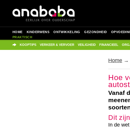
HOME
KINDERWENS
ONTWIKKELING
GEZONDHEID
OPVOEDIN
PRAKTISCH
KOOPTIPS
VERKEER & VERVOER
VEILIGHEID
FINANCIEEL
ORGA
Home
Hoe ve
autost
Vanaf d
meeneme
soorten
Dit zij
In de wet