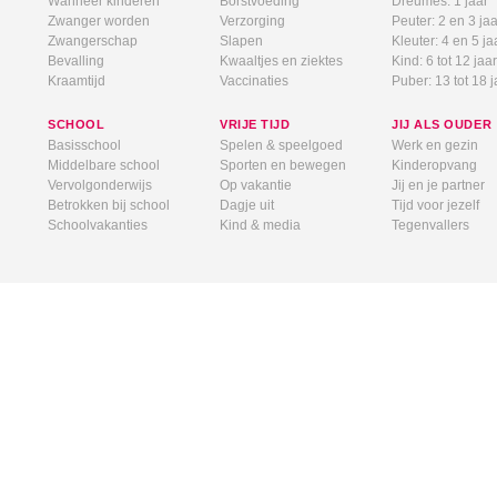
Wanneer kinderen
Borstvoeding
Dreumes: 1 jaar
Zwanger worden
Verzorging
Peuter: 2 en 3 jaa
Zwangerschap
Slapen
Kleuter: 4 en 5 ja
Bevalling
Kwaaltjes en ziektes
Kind: 6 tot 12 jaar
Kraamtijd
Vaccinaties
Puber: 13 tot 18 j
SCHOOL
VRIJE TIJD
JIJ ALS OUDER
Basisschool
Spelen & speelgoed
Werk en gezin
Middelbare school
Sporten en bewegen
Kinderopvang
Vervolgonderwijs
Op vakantie
Jij en je partner
Betrokken bij school
Dagje uit
Tijd voor jezelf
Schoolvakanties
Kind & media
Tegenvallers