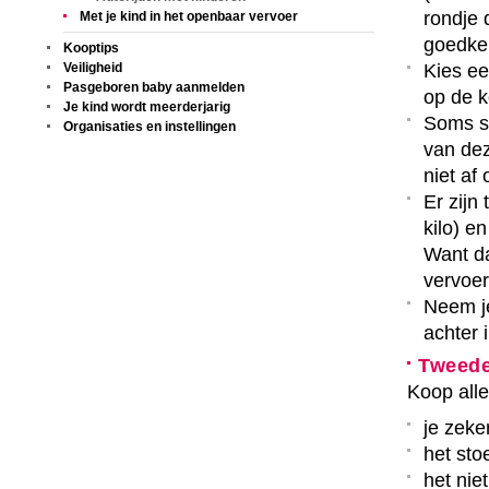
rondje 
Met je kind in het openbaar vervoer
goedkeu
Kooptips
Veiligheid
Kies ee
Pasgeboren baby aanmelden
op de k
Je kind wordt meerderjarig
Soms st
Organisaties en instellingen
van dez
niet af 
Er zijn
kilo) e
Want da
vervoere
Neem je
achter 
Tweede
Koop all
je zeke
het sto
het niet