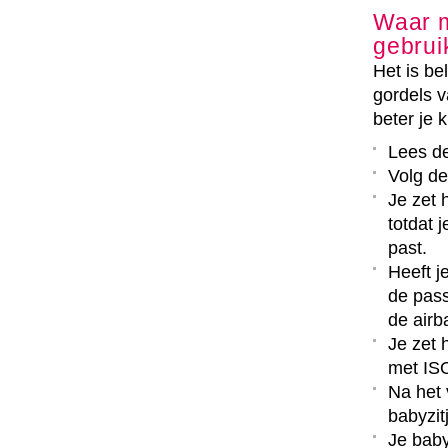
Waar m
gebrui
Het is bel
gordels v
beter je 
Lees de
Volg de
Je zet h
totdat 
past.
Heeft j
de pass
de airb
Je zet 
met ISO
Na het 
babyzit
Je baby