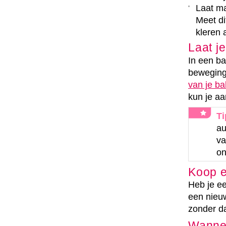
Laat ma
Meet di
kleren 
Laat je
In een ba
bewegings
van je b
kun je aa
Ti
au
va
on
Koop e
Heb je ee
een nieuw
zonder da
Wannee