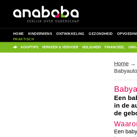
HOME
KINDERWENS
ONTWIKKELING
GEZONDHEID
OPVOEDIN
PRAKTISCH
KOOPTIPS
VERKEER & VERVOER
VEILIGHEID
FINANCIEEL
ORGA
Home
Babyauto
Babya
Een bab
in de a
de gebo
Waarom
Een baby