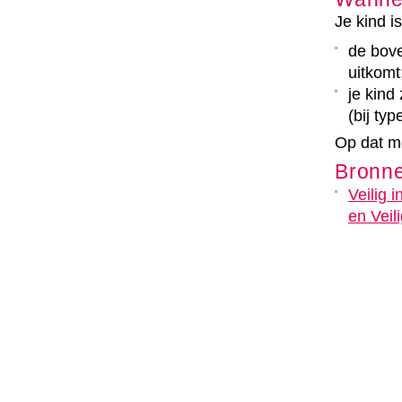
Je kind i
de bove
uitkomt
je kind
(bij typ
Op dat mo
Bronn
Veilig 
en Veil