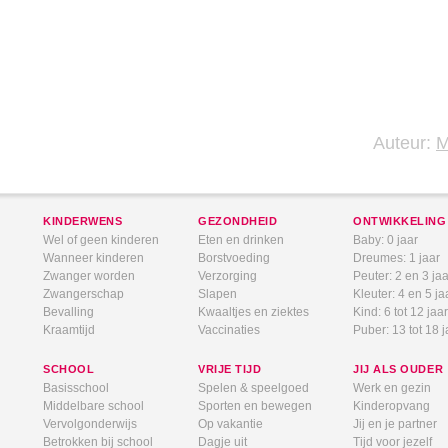
Auteur:
KINDERWENS
GEZONDHEID
ONTWIKKELING
Wel of geen kinderen
Eten en drinken
Baby: 0 jaar
Wanneer kinderen
Borstvoeding
Dreumes: 1 jaar
Zwanger worden
Verzorging
Peuter: 2 en 3 jaa
Zwangerschap
Slapen
Kleuter: 4 en 5 ja
Bevalling
Kwaaltjes en ziektes
Kind: 6 tot 12 jaar
Kraamtijd
Vaccinaties
Puber: 13 tot 18 j
SCHOOL
VRIJE TIJD
JIJ ALS OUDER
Basisschool
Spelen & speelgoed
Werk en gezin
Middelbare school
Sporten en bewegen
Kinderopvang
Vervolgonderwijs
Op vakantie
Jij en je partner
Betrokken bij school
Dagje uit
Tijd voor jezelf