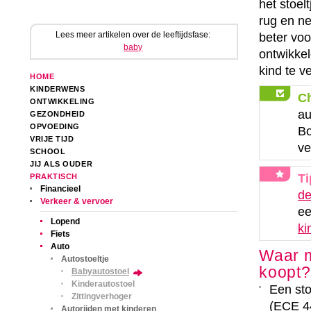
het stoelt
rug en ne
Lees meer artikelen over de leeftijdsfase:
beter voo
baby
ontwikkel
kind te v
HOME
KINDERWENS
C
ONTWIKKELING
au
GEZONDHEID
OPVOEDING
Bo
VRIJE TIJD
ve
SCHOOL
JIJ ALS OUDER
Ti
PRAKTISCH
Financieel
de
Verkeer & vervoer
ee
Lopend
ki
Fiets
Auto
Waar m
Autostoeltje
koopt?
Babyautostoel
Kinderautostoel
Een sto
Zittingverhoger
(ECE 44
Autorijden met kinderen