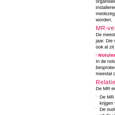
organise
installer
medezegg
worden.
MR-ve
De meest
jaar. Die
ook al zit
Notule
In de not
besproken
meestal o
Relati
De MR e
De MR 
krijgen
De oude