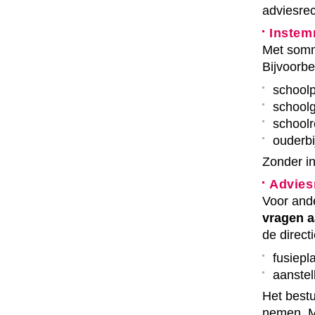
adviesrec
Instem
Met somm
Bijvoorbe
school
schoolg
school
ouderbi
Zonder i
Advies
Voor ande
vragen 
de direct
fusiepl
aanstel
Het bestu
nemen. M