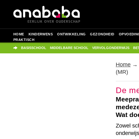
HOME
KINDERWENS
ONTWIKKELING
GEZONDHEID
OPVOEDIN
PRAKTISCH
BASISSCHOOL
MIDDELBARE SCHOOL
VERVOLGONDERWIJS
BE
Home
(MR)
De me
Meeprat
medeze
Wat do
Zowel sch
onderwij