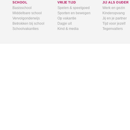
SCHOOL
VRIJE TIJD
JIJ ALS OUDER
Basisschool
Spelen & speelgoed
Werk en gezin
Middelbare school
Sporten en bewegen
Kinderopvang
Vervolgonderwijs
Op vakantie
Jij en je partner
Betrokken bij school
Dagje uit
Tijd voor jezelf
Schoolvakanties
Kind & media
Tegenvallers