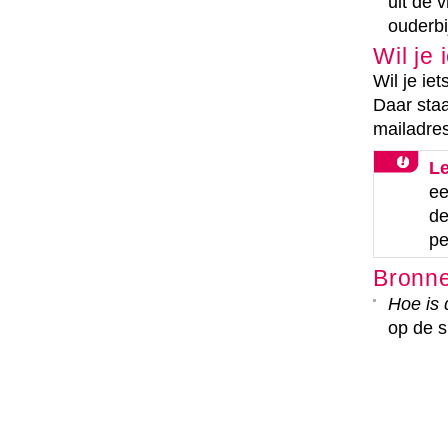
uit de 
ouderbi
Wil je
Wil je ie
Daar staa
mailadres
Le
ee
de
pe
Bronn
Hoe is
op de s