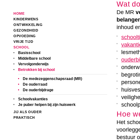
Wat d
De MR
v
HOME
belange
KINDERWENS
ONTWIKKELING
inhoud en
GEZONDHEID
OPVOEDING
schoolt
VRIJE TIJD
vakanti
SCHOOL
lesmet
Basisschool
Middelbare school
ouderbi
Vervolgonderwijs
onderwi
Betrokken bij school
begroti
De medezeggenschapsraad (MR)
persone
De ouderraad
huisves
De ouderbijdrage
veilighe
Schoolvakanties
school
Je puber helpen bij zijn huiswerk
JIJ ALS OUDER
Hoe w
PRAKTISCH
Het schoo
voorlegg
bestuur 