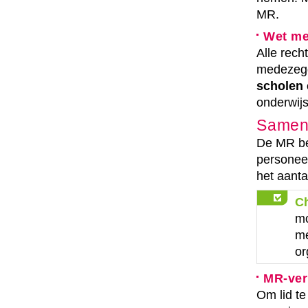
MR.
Wet m
Alle rec
medezeg
scholen 
onderwijs
Samens
De MR bes
personee
het aanta
C
mo
me
or
MR-ver
Om lid t