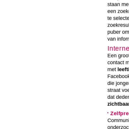
staan me
een zoeko
te select
zoekresul
puber om 
van infor
Intern
Een groot
contact m
met
leef
Facebook,
die jonge
straat vo
dat deden
zichtbaa
Zelfpre
Communic
onderzoch