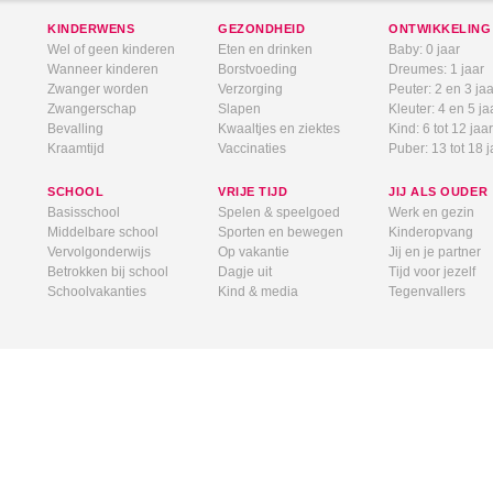
KINDERWENS
GEZONDHEID
ONTWIKKELING
Wel of geen kinderen
Eten en drinken
Baby: 0 jaar
Wanneer kinderen
Borstvoeding
Dreumes: 1 jaar
Zwanger worden
Verzorging
Peuter: 2 en 3 jaa
Zwangerschap
Slapen
Kleuter: 4 en 5 ja
Bevalling
Kwaaltjes en ziektes
Kind: 6 tot 12 jaar
Kraamtijd
Vaccinaties
Puber: 13 tot 18 j
SCHOOL
VRIJE TIJD
JIJ ALS OUDER
Basisschool
Spelen & speelgoed
Werk en gezin
Middelbare school
Sporten en bewegen
Kinderopvang
Vervolgonderwijs
Op vakantie
Jij en je partner
Betrokken bij school
Dagje uit
Tijd voor jezelf
Schoolvakanties
Kind & media
Tegenvallers