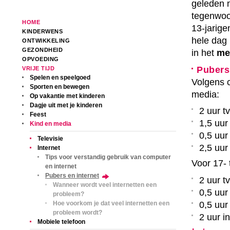
geleden 
tegenwoo
HOME
13-jarig
KINDERWENS
hele dag 
ONTWIKKELING
GEZONDHEID
in het
me
OPVOEDING
Pubers
VRIJE TIJD
Spelen en speelgoed
Volgens c
Sporten en bewegen
media:
Op vakantie met kinderen
Dagje uit met je kinderen
2 uur tv
Feest
1,5 uur
Kind en media
0,5 uur
Televisie
2,5 uur
Internet
Tips voor verstandig gebruik van computer
Voor 17- 
en internet
Pubers en internet
2 uur tv
Wanneer wordt veel internetten een
0,5 uur
probleem?
Hoe voorkom je dat veel internetten een
0,5 uur
probleem wordt?
2 uur i
Mobiele telefoon