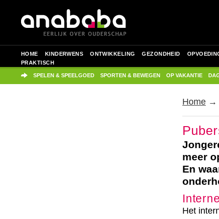
HOME
KINDERWENS
ONTWIKKELING
GEZONDHEID
OPVOEDIN
PRAKTISCH
SPELEN & SPEELGOED
SPORTEN & BEWEGEN
OP VAKANTIE
DAG
Home
Puber
Jongere
meer op
En waar
onderh
Interne
Het inter