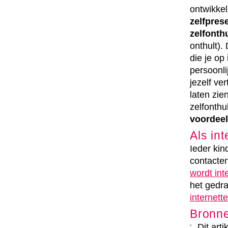
ontwikkel
zelfpres
zelfonth
onthult).
die je op
persoonli
jezelf ve
laten zie
zelfonthu
voordeel
Als in
Ieder kin
contacten
wordt in
het gedr
internet
Bronn
Dit art