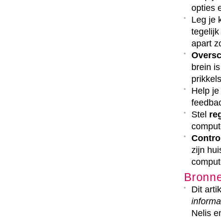
opties 
Leg je 
tegelij
apart z
Oversc
brein i
prikkels
Help je
feedbac
Stel
re
compute
Contro
zijn hu
compute
Bronn
Dit art
informa
Nelis e