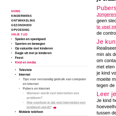
Pubers
HOME
Jongeren 
KINDERWENS
geen slec
ONTWIKKELING
GEZONDHEID
te veel i
OPVOEDING
de contro
VRIJE TIJD
Spelen en speelgoed
Je kun
Sporten en bewegen
Realiseer
Op vakantie met kinderen
Dagje uit met je kinderen
min als 
Feest
om contac
Kind en media
met eten 
Televisie
je kind v
Internet
moeite m
Tips voor verstandig gebruik van computer
en internet
tegen de 
Pubers en internet
Leer j
Wanneer wordt veel internetten een
probleem?
Je kind h
Hoe voorkom je dat veel internetten een
hoeveelhe
probleem wordt?
Mobiele telefoon
tussen de