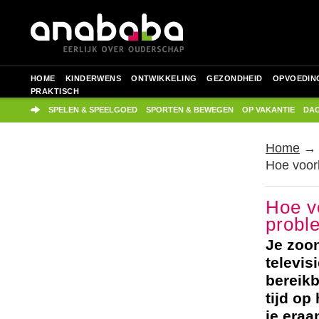
HOME
KINDERWENS
ONTWIKKELING
GEZONDHEID
OPVOEDIN
PRAKTISCH
SPELEN & SPEELGOED
SPORTEN & BEWEGEN
OP VAKANTIE
DAG
Home
Hoe voork
Hoe v
probl
Je zoon
televis
bereik
tijd op
je eraa