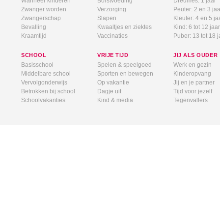
Wanneer kinderen
Borstvoeding
Dreumes: 1 jaar
Zwanger worden
Verzorging
Peuter: 2 en 3 jaa
Zwangerschap
Slapen
Kleuter: 4 en 5 ja
Bevalling
Kwaaltjes en ziektes
Kind: 6 tot 12 jaar
Kraamtijd
Vaccinaties
Puber: 13 tot 18 j
SCHOOL
VRIJE TIJD
JIJ ALS OUDER
Basisschool
Spelen & speelgoed
Werk en gezin
Middelbare school
Sporten en bewegen
Kinderopvang
Vervolgonderwijs
Op vakantie
Jij en je partner
Betrokken bij school
Dagje uit
Tijd voor jezelf
Schoolvakanties
Kind & media
Tegenvallers