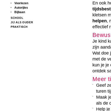
En ook ho
Voorlezen
Autorijles
tijdsbes
Bijbaan
kletsen m
SCHOOL
helpen
, 
JIJ ALS OUDER
effectief
PRAKTISCH
Bewust
Je kind 
zijn aand
Wat doe 
met de v
kun je j
ontdek sa
Meer t
Geef ze
turen ti
Maak j
als de 
Help j