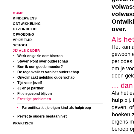
volwas
volwass
HOME
KINDERWENS
Ontwikk
ONTWIKKELING
over.
GEZONDHEID
OPVOEDING
Als he
VRIJE TIJD
SCHOOL
Het kan a
JIJ ALS OUDER
gewoon 
Werk en gezin combineren
periodes 
Steven Pont over ouderschap
Ben ik een goede moeder?
om je vo
De tegenvallers van het ouderschap
doen gelo
Onvolmaakt gelukkig ouderschap
Tijd voor jezelf
… dan 
Jij en je partner
Als het e
Fit en gezond blijven
Ernstige problemen
hulp
bij.
geven, of
Parentificatie: je eigen kind als hulptroep
boeken
z
Perfecte ouders bestaan niet
ergens m
PRAKTISCH
beroep o