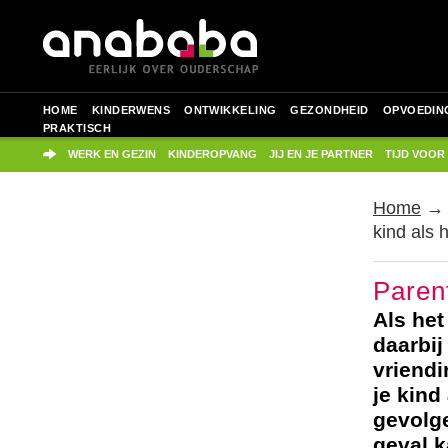
HOME
KINDERWENS
ONTWIKKELING
GEZONDHEID
OPVOEDIN
PRAKTISCH
WERK EN GEZIN
KINDEROPVANG
JIJ EN JE PARTNER
TIJD VOOR
Home
kind als 
Parent
Als het
daarbij
vriendi
je kind
gevolge
geval k