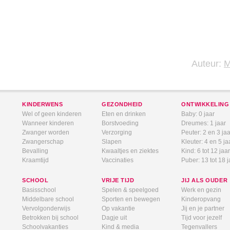
Auteur:
KINDERWENS
GEZONDHEID
ONTWIKKELING
Wel of geen kinderen
Eten en drinken
Baby: 0 jaar
Wanneer kinderen
Borstvoeding
Dreumes: 1 jaar
Zwanger worden
Verzorging
Peuter: 2 en 3 jaa
Zwangerschap
Slapen
Kleuter: 4 en 5 ja
Bevalling
Kwaaltjes en ziektes
Kind: 6 tot 12 jaar
Kraamtijd
Vaccinaties
Puber: 13 tot 18 j
SCHOOL
VRIJE TIJD
JIJ ALS OUDER
Basisschool
Spelen & speelgoed
Werk en gezin
Middelbare school
Sporten en bewegen
Kinderopvang
Vervolgonderwijs
Op vakantie
Jij en je partner
Betrokken bij school
Dagje uit
Tijd voor jezelf
Schoolvakanties
Kind & media
Tegenvallers