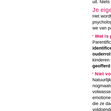
uit. Niet
Je eig
Het word
psycholog
we van pa
Wat is 
Parentific
identific
ouderrol
kinderen 
geofferd
Niet v
Natuurlij
nogmaals:
volwassen
emotionel
die ze da
voldoende