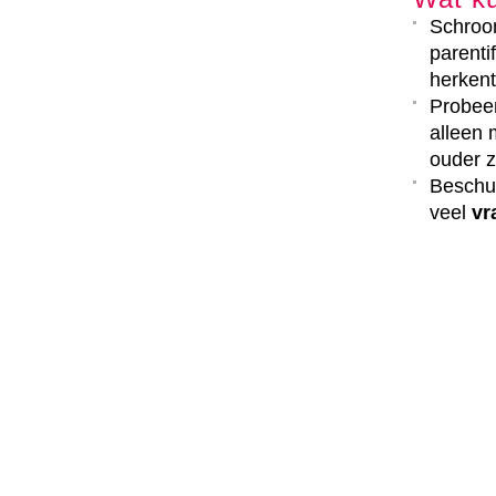
Schroo
parenti
herkent
Probeer
alleen 
ouder z
Beschul
veel
vr