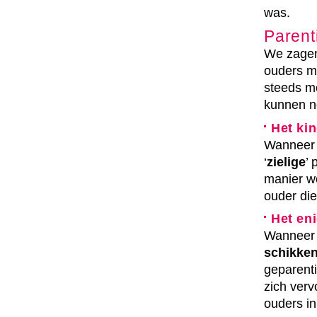
was.
Parent
We zagen 
ouders me
steeds m
kunnen no
Het ki
Wanneer
‘
zielige
’
manier wo
ouder di
Het en
Wanneer 
schikke
geparent
zich verv
ouders i