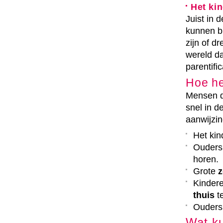
Het ki
Juist in 
kunnen bi
zijn of d
wereld d
parentifi
Hoe he
Mensen di
snel in d
aanwijzin
Het kin
Ouders
horen.
Grote
z
Kindere
thuis
te
Ouders
Wat ku