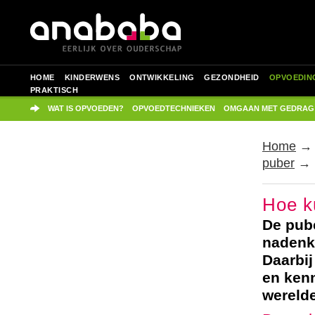
HOME
KINDERWENS
ONTWIKKELING
GEZONDHEID
OPVOEDIN
PRAKTISCH
WAT IS OPVOEDEN?
OPVOEDTECHNIEKEN
OMGAAN MET GEDRAG
Home
puber
→ H
Hoe ku
De pube
nadenkt
Daarbij
en ken
werelde