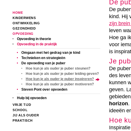
De pub
De pubert
HOME
kind. Hij
KINDERWENS
zijn brein
ONTWIKKELING
GEZONDHEID
leven waa
OPVOEDING
Hoe ga ik
Opvoeding in theorie
voor iema
Opvoeding in de praktijk
is inspira
Omgaan met het gedrag van je kind
Technieken en strategieën
Je pub
De opvoeding van je puber
De pubert
Hoe kun je als ouder je puber steunen?
Hoe kun je als ouder je puber leiding geven?
des leven
Hoe kun je als ouder je puber inspireren?
kunnen wi
Hoe kun je als ouder je puber motiveren?
geven. La
Steven Pont over opvoeden
gebieden 
Hulp bij opvoeden
horizon
.
VRIJE TIJD
ideeën e
SCHOOL
JIJ ALS OUDER
Hoe ku
PRAKTISCH
Inspirati