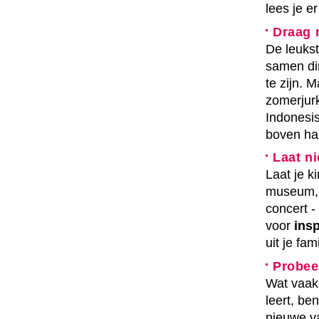
lees je er
Draag 
De leukst
samen di
te zijn. 
zomerjurk
Indonesis
boven ha
Laat n
Laat je k
museum, 
concert -
voor
insp
uit je fa
Probee
Wat vaak
leert, ben
nieuwe va