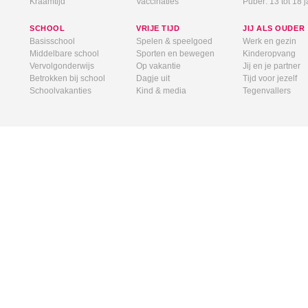
Kraamtijd
Vaccinaties
Puber: 13 tot 18 j
SCHOOL
VRIJE TIJD
JIJ ALS OUDER
Basisschool
Spelen & speelgoed
Werk en gezin
Middelbare school
Sporten en bewegen
Kinderopvang
Vervolgonderwijs
Op vakantie
Jij en je partner
Betrokken bij school
Dagje uit
Tijd voor jezelf
Schoolvakanties
Kind & media
Tegenvallers