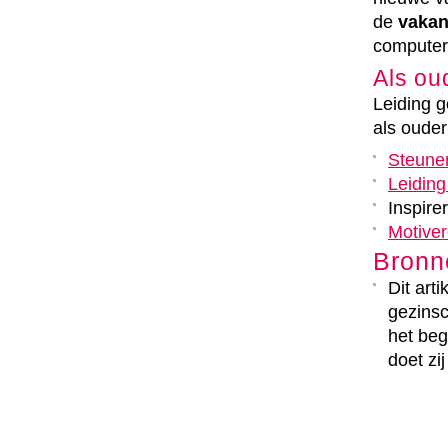
de
vakan
computer
Als ou
Leiding g
als oude
Steune
Leidin
Inspire
Motive
Bronn
Dit art
gezinsc
het beg
doet zij