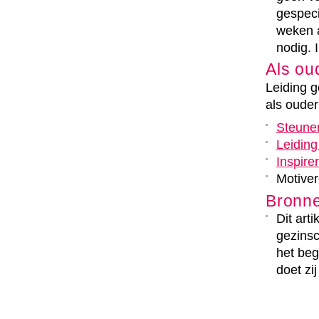
gespeci
weken 
nodig. 
Als ou
Leiding g
als oude
Steune
Leidin
Inspire
Motive
Bronn
Dit art
gezinsc
het beg
doet zij