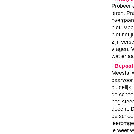
Probeer 
leren. Pr
overgaan,
niet. Maa
niet het 
zijn vers
vragen. V
wat er aa
Bepaal
Meestal w
daarvoo
duidelijk
de schoo
nog steed
docent. D
de school
leeromge
je weet w