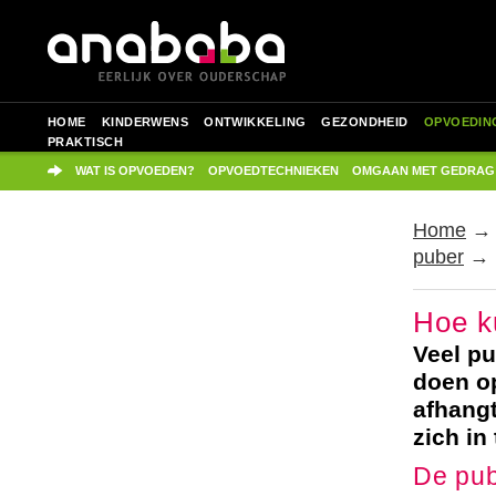
HOME
KINDERWENS
ONTWIKKELING
GEZONDHEID
OPVOEDIN
PRAKTISCH
WAT IS OPVOEDEN?
OPVOEDTECHNIEKEN
OMGAAN MET GEDRAG
Home
puber
→ H
Hoe k
Veel pu
doen op
afhangt
zich in
De pub