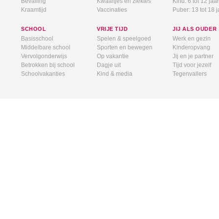
Bevalling
Kwaaltjes en ziektes
Kind: 6 tot 12 jaar
Kraamtijd
Vaccinaties
Puber: 13 tot 18 j
SCHOOL
VRIJE TIJD
JIJ ALS OUDER
Basisschool
Spelen & speelgoed
Werk en gezin
Middelbare school
Sporten en bewegen
Kinderopvang
Vervolgonderwijs
Op vakantie
Jij en je partner
Betrokken bij school
Dagje uit
Tijd voor jezelf
Schoolvakanties
Kind & media
Tegenvallers