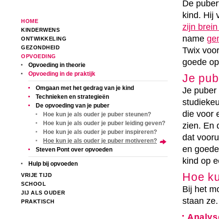
De pubert
kind. Hij
HOME
zijn brein
KINDERWENS
name
ge
ONTWIKKELING
GEZONDHEID
Twix voor
OPVOEDING
goede opl
Opvoeding in theorie
Opvoeding in de praktijk
Je pub
Omgaan met het gedrag van je kind
Je puber 
Technieken en strategieën
studiekeu
De opvoeding van je puber
die voor 
Hoe kun je als ouder je puber steunen?
Hoe kun je als ouder je puber leiding geven?
zien. En 
Hoe kun je als ouder je puber inspireren?
dat vooru
Hoe kun je als ouder je puber motiveren?
en goede 
Steven Pont over opvoeden
kind op e
Hulp bij opvoeden
Hoe ku
VRIJE TIJD
SCHOOL
Bij het m
JIJ ALS OUDER
staan ze.
PRAKTISCH
Analys