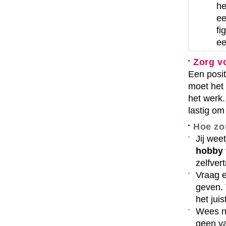
he
e
fi
ee
Zorg vo
Een posit
moet het 
het werk. 
lastig om
Hoe zor
Jij wee
hobby
zelfver
Vraag e
geven. 
het jui
Wees n
geen va