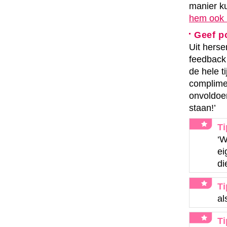
manier ku
hem ook 
Geef p
Uit herse
feedback 
de hele ti
complimen
onvoldoe
staan!’
Ti
‘W
ei
di
Ti
al
Ti