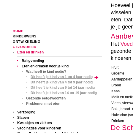
Hoeveel j
wisselen 
eten. Dat
je je gee
HOME
Aanbev
KINDERWENS
ONTWIKKELING
Het
Voed
GEZONDHEID
gezonde 
Eten en drinken
kinderen 
Babyvoeding
Eten en drinken voor je kind
Fruit
Wat heeft je kind nodig?
Groente
Dit heeft je kind van 1 tot 4 jaar nodig
Aardappelen, 
Dit heeft je kind van 4 tot 9 jaar nodig
Brood
Dit heeft je kind van 9 tot 14 jaar nodig
Kaas
Dit heeft je kind van 14 tot 19 jaar nodig
Melk en melk
Gezonde eetgewoonten
Vlees, vleesw
Problemen met eten
Bak-, braad- 
Verzorging
Halvarine (s
Slapen
Drinken
Kwaaltjes en ziektes
De Schi
Vaccinaties voor kinderen