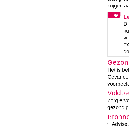
krijgen a
Le
D 
ku
vi
ex
ge
Gezon
Het is bel
Gevarieer
voorbeel
Voldo
Zorg ervo
gezond g
Bronn
Adviseu