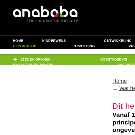
HOME
KINDERWENS
ONTWIKKELING
GEZONDHEID
OPVOEDING
VRI
JIJ ALS OUDER
PRAKTISCH
ETEN EN DRINKEN
BORSTVOEDING
KWAALTJES EN ZIEKTES
VACCINAT
Home
→
Wat he
Dit he
Vanaf 1
princip
ongeve