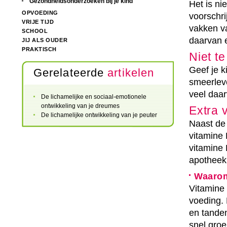
Gezondheidsonderzoeken bij je kind
Het is ni
OPVOEDING
voorschrij
VRIJE TIJD
vakken v
SCHOOL
daarvan e
JIJ ALS OUDER
PRAKTISCH
Niet t
Geef je k
Gerelateerde
artikelen
smeerleve
veel daar
De lichamelijke en sociaal-emotionele
ontwikkeling van je dreumes
Extra 
De lichamelijke ontwikkeling van je peuter
Naast de
vitamine
vitamine 
apotheek
Waarom
Vitamine
voeding.
en tanden
snel groe