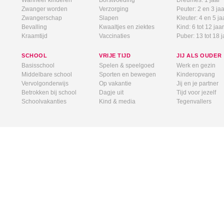
Wanneer kinderen
Borstvoeding
Dreumes: 1 jaar
Zwanger worden
Verzorging
Peuter: 2 en 3 jaa
Zwangerschap
Slapen
Kleuter: 4 en 5 ja
Bevalling
Kwaaltjes en ziektes
Kind: 6 tot 12 jaar
Kraamtijd
Vaccinaties
Puber: 13 tot 18 j
SCHOOL
VRIJE TIJD
JIJ ALS OUDER
Basisschool
Spelen & speelgoed
Werk en gezin
Middelbare school
Sporten en bewegen
Kinderopvang
Vervolgonderwijs
Op vakantie
Jij en je partner
Betrokken bij school
Dagje uit
Tijd voor jezelf
Schoolvakanties
Kind & media
Tegenvallers