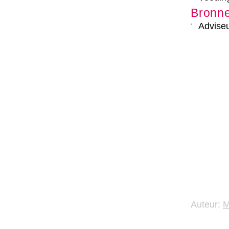
Bronn
Adviseu
Auteur: