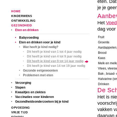
eten. Dat
je je gee
HOME
Aanbev
KINDERWENS
ONTWIKKELING
Het
Voed
GEZONDHEID
dag voor 
Eten en drinken
Fruit
Babyvoeding
Eten en drinken voor je kind
Groente
Wat heeft je kind nodig?
Aardappelen, 
Dit heeft je kind van 1 tot 4 jaar nodig
Brood
Dit heeft je kind van 4 tot 9 jaar nodig
Kaas
Dit heeft je kind van 9 tot 14 jaar nodig
Melk en melk
Dit heeft je kind van 14 tot 19 jaar nodig
Vlees, vleesw
Gezonde eetgewoonten
Bak-, braad- 
Problemen met eten
Halvarine (s
Verzorging
Drinken
Slapen
De Schi
Kwaaltjes en ziektes
Het is ni
Vaccinaties voor kinderen
Gezondheidsonderzoeken bij je kind
voorschrij
OPVOEDING
vakken v
VRIJE TIJD
daarvan e