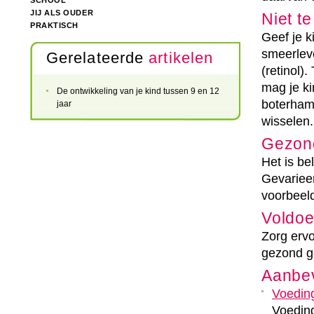
SCHOOL
JIJ ALS OUDER
Niet t
PRAKTISCH
Geef je k
smeerleve
Gerelateerde
artikelen
(retinol)
mag je k
De ontwikkeling van je kind tussen 9 en 12
boterham 
jaar
wisselen.
Gezon
Het is bel
Gevarieer
voorbeel
Voldo
Zorg ervo
gezond g
Aanbev
Voeding
Voedin