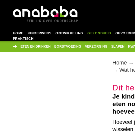
HOME
KINDERWENS
ONTWIKKELING
GEZONDHEID
OPVOEDIN
PRAKTISCH
ETEN EN DRINKEN
BORSTVOEDING
VERZORGING
SLAPEN
KWA
Home
→
Wat he
Dit he
Je kind
eten no
hoeveel
Hoeveel j
wisselen 