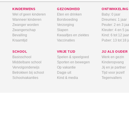
KINDERWENS
GEZONDHEID
ONTWIKKELING
Wel of geen kinderen
Eten en drinken
Baby: 0 jaar
Wanneer kinderen
Borstvoeding
Dreumes: 1 jaar
Zwanger worden
Verzorging
Peuter: 2 en 3 jaa
Zwangerschap
Slapen
Kleuter: 4 en 5 ja
Bevalling
Kwaaltjes en ziektes
Kind: 6 tot 12 jaar
Kraamtijd
Vaccinaties
Puber: 13 tot 18 j
SCHOOL
VRIJE TIJD
JIJ ALS OUDER
Basisschool
Spelen & speelgoed
Werk en gezin
Middelbare school
Sporten en bewegen
Kinderopvang
Vervolgonderwijs
Op vakantie
Jij en je partner
Betrokken bij school
Dagje uit
Tijd voor jezelf
Schoolvakanties
Kind & media
Tegenvallers