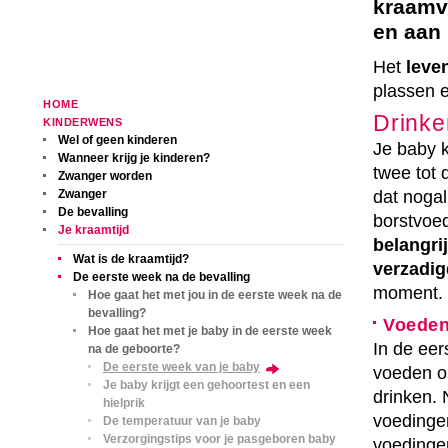
kraamve
en aan
Het
leve
plassen e
HOME
Drinke
KINDERWENS
Wel of geen kinderen
Je baby k
Wanneer krijg je kinderen?
twee tot 
Zwanger worden
dat nogal
Zwanger
De bevalling
borstvoe
Je kraamtijd
belangri
Wat is de kraamtijd?
verzadi
De eerste week na de bevalling
moment.
Hoe gaat het met jou in de eerste week na de
bevalling?
Voeden
Hoe gaat het met je baby in de eerste week
In de eer
na de geboorte?
De eerste week van je baby
voeden 
Je baby krijgt een gehoortest en een
drinken.
hielprik
voedinge
De temperatuur van je baby
Verzorgingstips voor je pasgeboren baby
voedinge