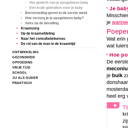
Het gewicht van je pasgeboren baby
Je bab
Een kruik gebruiken voor je baby
Borstvoeding geven in de eerste week
Misschien
Hoe verzorg je je pasgeboren baby?
je
wannee
Seks na de bevalling
Kraamzorg
Poepen
Op de kraamafdeling
Wat erin 
Naar het consultatiebureau
De rol van de man in de kraamtijd
wat luiers
ONTWIKKELING
Hoe po
GEZONDHEID
De eerst
OPVOEDING
VRIJE TIJD
meconi
SCHOOL
je
buik
za
JIJ ALS OUDER
donshaar
PRAKTISCH
mosterdac
heel erg 
Ti
kr
zi
bi