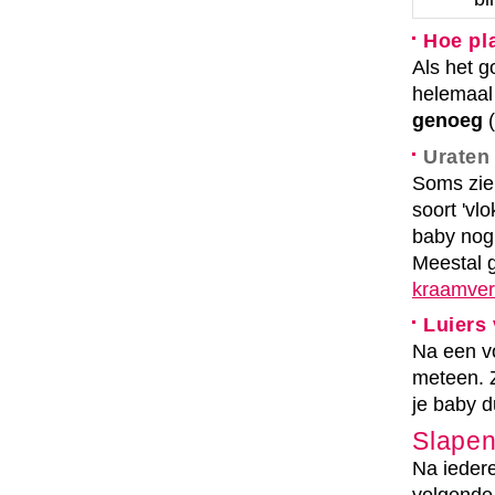
Hoe pl
Als het go
helemaal
genoeg
(
Uraten 
Soms zie
soort 'vl
baby nog
Meestal 
kraamver
Luiers
Na een v
meteen. 
je baby d
Slape
Na ieder