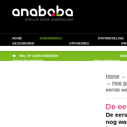
HOME
KINDERWENS
ONTWIKKELING
GEZONDHEID
OPVOEDING
VRI
JIJ ALS OUDER
PRAKTISCH
WEL OF GEEN KINDEREN
WAN
ZWANGER WORDEN
ZWANGERSCHAP
Home
→
Hoe ga
eerste w
De ee
De eers
nog wa