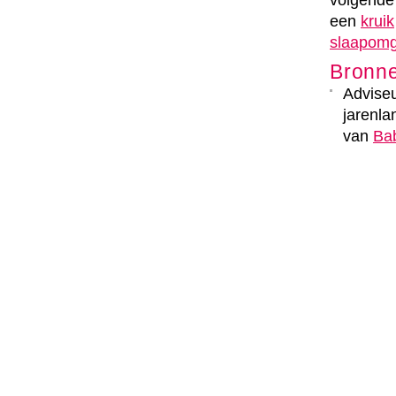
volgende
een
kruik
slaapomg
Bronn
Adviseu
jarenla
van
Ba