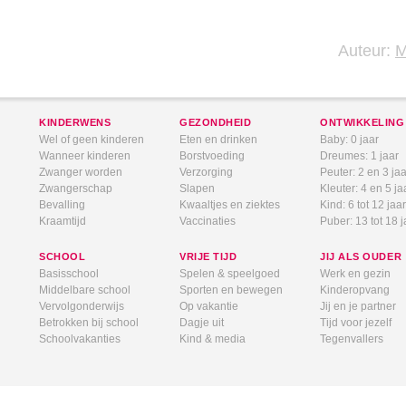
Auteur:
KINDERWENS
GEZONDHEID
ONTWIKKELING
Wel of geen kinderen
Eten en drinken
Baby: 0 jaar
Wanneer kinderen
Borstvoeding
Dreumes: 1 jaar
Zwanger worden
Verzorging
Peuter: 2 en 3 jaa
Zwangerschap
Slapen
Kleuter: 4 en 5 ja
Bevalling
Kwaaltjes en ziektes
Kind: 6 tot 12 jaar
Kraamtijd
Vaccinaties
Puber: 13 tot 18 j
SCHOOL
VRIJE TIJD
JIJ ALS OUDER
Basisschool
Spelen & speelgoed
Werk en gezin
Middelbare school
Sporten en bewegen
Kinderopvang
Vervolgonderwijs
Op vakantie
Jij en je partner
Betrokken bij school
Dagje uit
Tijd voor jezelf
Schoolvakanties
Kind & media
Tegenvallers