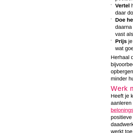
Vertel
h
daar do
Doe he
daarna 
vast als
Prijs
je
wat goe
Herhaal d
bijvoorb
opbergen.
minder hul
Werk m
Heeft je 
aanleren
beloning
positieve
daadwerke
werkt toe