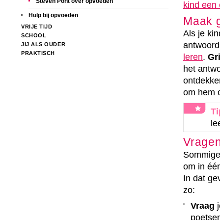
Steven Pont over opvoeden
kind een
Hulp bij opvoeden
Maak g
VRIJE TIJD
Als je ki
SCHOOL
antwoord
JIJ ALS OUDER
PRAKTISCH
leren
.
Gr
het antwo
ontdekken
om hem o
Ti
le
Vragen
Sommige v
om in één
In dat ge
zo:
Vraag
j
poetse