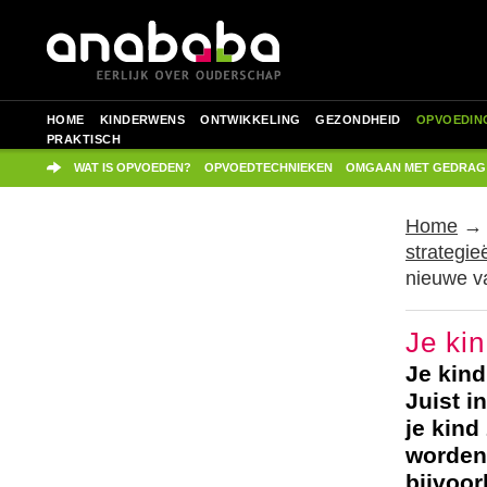
HOME
KINDERWENS
ONTWIKKELING
GEZONDHEID
OPVOEDIN
PRAKTISCH
WAT IS OPVOEDEN?
OPVOEDTECHNIEKEN
OMGAAN MET GEDRAG
Home
strategie
nieuwe v
Je ki
Je kind
Juist i
je kind
worden
bijvoor