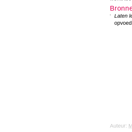
Bronn
Laten l
opvoed
Auteur: