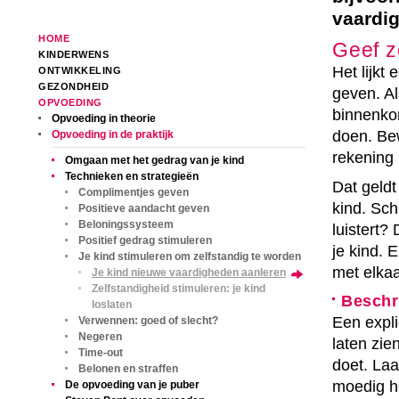
vaardig
HOME
Geef z
KINDERWENS
Het lijkt
ONTWIKKELING
GEZONDHEID
geven. Al
OPVOEDING
binnenkom
Opvoeding in theorie
doen. Be
Opvoeding in de praktijk
rekening
Omgaan met het gedrag van je kind
Technieken en strategieën
Dat geldt
Complimentjes geven
kind. Schi
Positieve aandacht geven
Beloningssysteem
luistert?
Positief gedrag stimuleren
je kind. 
Je kind stimuleren om zelfstandig te worden
met elkaa
Je kind nieuwe vaardigheden aanleren
Zelfstandigheid stimuleren: je kind
Beschri
loslaten
Een expli
Verwennen: goed of slecht?
Negeren
laten zie
Time-out
doet. Laa
Belonen en straffen
moedig h
De opvoeding van je puber