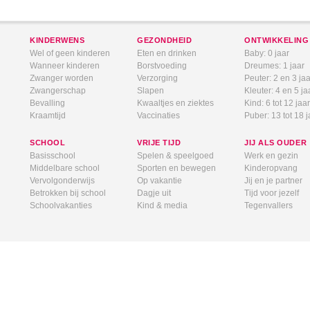
KINDERWENS
GEZONDHEID
ONTWIKKELING
Wel of geen kinderen
Eten en drinken
Baby: 0 jaar
Wanneer kinderen
Borstvoeding
Dreumes: 1 jaar
Zwanger worden
Verzorging
Peuter: 2 en 3 jaa
Zwangerschap
Slapen
Kleuter: 4 en 5 ja
Bevalling
Kwaaltjes en ziektes
Kind: 6 tot 12 jaar
Kraamtijd
Vaccinaties
Puber: 13 tot 18 j
SCHOOL
VRIJE TIJD
JIJ ALS OUDER
Basisschool
Spelen & speelgoed
Werk en gezin
Middelbare school
Sporten en bewegen
Kinderopvang
Vervolgonderwijs
Op vakantie
Jij en je partner
Betrokken bij school
Dagje uit
Tijd voor jezelf
Schoolvakanties
Kind & media
Tegenvallers