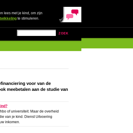
en lees met je kind, om zijn
twikkeling
te stimuleren.
ZOEK
iefinanciering voor van de
ook meebetalen aan de studie van
kind?
 hbo of universiteit. Maar de overheid
ie van je kind. Dienst Uitvoering
ouw inkomen.