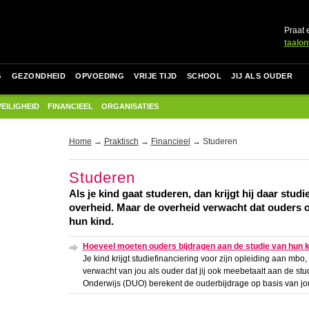
Praat 
taalon
G
GEZONDHEID
OPVOEDING
VRIJE TIJD
SCHOOL
JIJ ALS OUDER
VEILIGHEID
FINANCIEEL
ORGANISATIES
Home
→
Praktisch
→
Financieel
→ Studeren
Studeren
Als je kind gaat studeren, dan krijgt hij daar stud
overheid. Maar de overheid verwacht dat ouders 
hun kind.
Hoeveel moeten ouders bijdragen aan de studie van hun 
Je kind krijgt studiefinanciering voor zijn opleiding aan mbo,
verwacht van jou als ouder dat jij ook meebetaalt aan de stud
Onderwijs (DUO) berekent de ouderbijdrage op basis van j