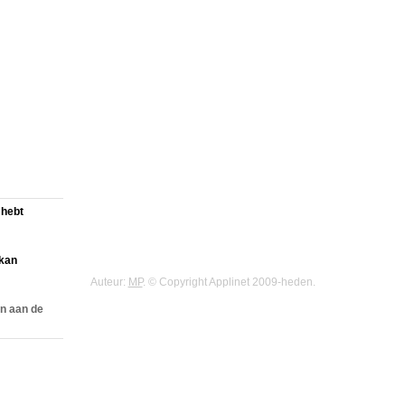
 hebt
 kan
Auteur:
MP
. © Copyright Applinet 2009-heden.
n aan de