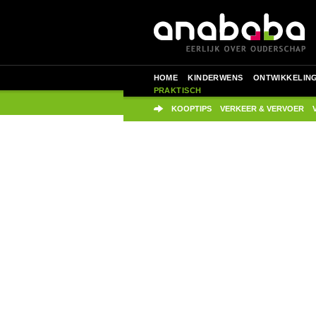
HOME
KINDERWENS
ONTWIKKELIN
PRAKTISCH
KOOPTIPS
VERKEER & VERVOER