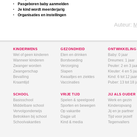
Pasgeboren baby aanmelden
Je kind wordt meerderjarig
Organisaties en instellingen
Auteur:
KINDERWENS
GEZONDHEID
ONTWIKKELING
Wel of geen kinderen
Eten en drinken
Baby: 0 jaar
Wanneer kinderen
Borstvoeding
Dreumes: 1 jaar
Zwanger worden
Verzorging
Peuter: 2 en 3 jaa
Zwangerschap
Slapen
Kleuter: 4 en 5 ja
Bevalling
Kwaaltjes en ziektes
Kind: 6 tot 12 jaar
Kraamtijd
Vaccinaties
Puber: 13 tot 18 j
SCHOOL
VRIJE TIJD
JIJ ALS OUDER
Basisschool
Spelen & speelgoed
Werk en gezin
Middelbare school
Sporten en bewegen
Kinderopvang
Vervolgonderwijs
Op vakantie
Jij en je partner
Betrokken bij school
Dagje uit
Tijd voor jezelf
Schoolvakanties
Kind & media
Tegenvallers