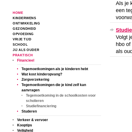
Als je
een te
HOME
voorwa
KINDERWENS
ONTWIKKELING
GEZONDHEID
Studie
OPVOEDING
Volgt 
VRIJE TIJD
hbo of
SCHOOL
JIJ ALS OUDER
als ou
PRAKTISCH
Financieel
Tegemoetkomingen als je kinderen hebt
Wat kost kinderopvang?
Zorgverzekering
Tegemoetkomingen die je kind zelf kan
aanvragen
Tegemoetkoming in de schoolkosten voor
scholieren
Studiefinanciering
Studeren
Verkeer & vervoer
Kooptips
Veiligheid