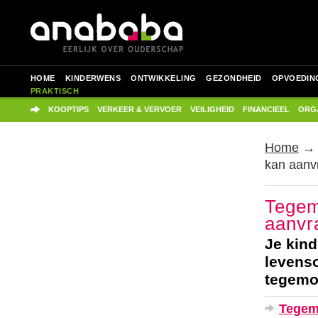
HOME
KINDERWENS
ONTWIKKELING
GEZONDHEID
OPVOEDIN
PRAKTISCH
KOOPTIPS
VERKEER & VERVOER
VEILIGHEID
FINANCIEEL
ORGA
Home
kan aanv
Tegem
aanvr
Je kin
levenso
tegemoe
Tegem