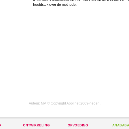
hoofdstuk over de methode.
Auteur:
MP
. © Copyright Applinet 2009-heden.
D
ONTWIKKELING
OPVOEDING
ANABAB