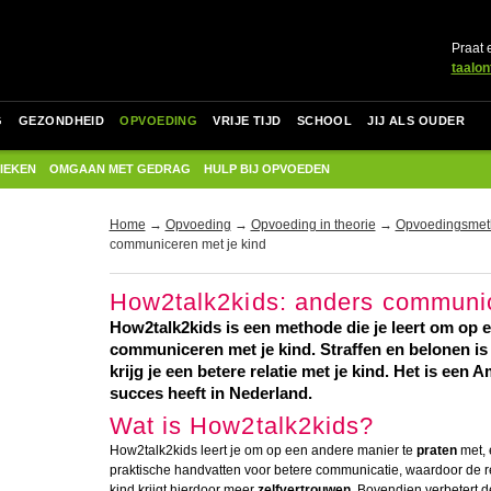
Praat 
taalon
G
GEZONDHEID
OPVOEDING
VRIJE TIJD
SCHOOL
JIJ ALS OUDER
IEKEN
OMGAAN MET GEDRAG
HULP BIJ OPVOEDEN
Home
→
Opvoeding
→
Opvoeding in theorie
→
Opvoedingsmet
communiceren met je kind
How2talk2kids: anders communic
How2talk2kids is een methode die je leert om op 
communiceren met je kind. Straffen en belonen is 
krijg je een betere relatie met je kind. Het is ee
succes heeft in Nederland.
Wat is How2talk2kids?
How2talk2kids leert je om op een andere manier te
praten
met, 
praktische handvatten voor betere communicatie, waardoor de relat
kind krijgt hierdoor meer
zelfvertrouwen
. Bovendien verbetert d