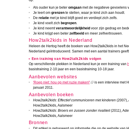
Als ouder kun je beter
omgaan
met de negatieve gevoelens van
Je leert om
grenzen
te stellen, waar je kind zich aan houdt.
De
relatie
met je kind blijft goed en verdiept zich zelfs.
Je kind voelt zich
begrepen
.
Je kind neemt
verantwoordelijkheid
voor zijn gedrag en bede
Je kind krijgt een beter
zelfbeeld
en meer zelfvertrouwen.
How2talk2kids in Nederland
Heleen de Hertog heeft de boeken van How2talk2kids in het Ne
Nederland geïntroduceerd. Samen met een aantal trainers geeft zi
Een training van How2talk2kids volgen
Op verschillende plekken in Nederland kun je een training van
H
basistraining 2-10 jaar en een basistraining 10-18 jaar.
Aanbevolen websites
'Roep niet: hou op met ruzie maken!'
is een interview met H
januari 2011.
Aanbevolen boeken
How2talk2kids: Effectief communiceren met kinderen
(2007), 
How2talk2kids, Aalsmeer
How2talk2kids: Broers en zussen zonder rivaliteit
(2011), Ade
How2talk2kids, Aalsmeer
Bronnen
Dit artikel is gebaseerd op informatie die op de website van