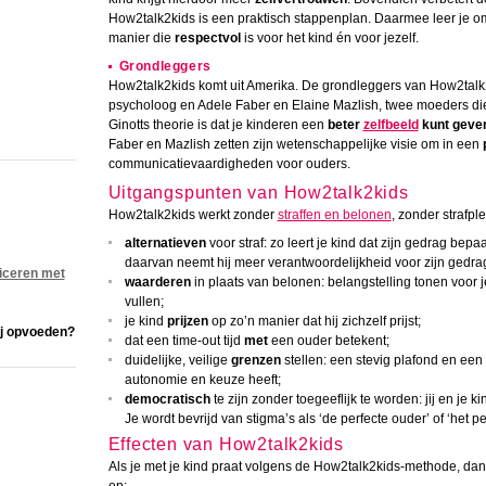
How2talk2kids is een praktisch stappenplan. Daarmee leer je 
manier die
respectvol
is voor het kind én voor jezelf.
Grondleggers
How2talk2kids komt uit Amerika. De grondleggers van How2talk2k
psycholoog en Adele Faber en Elaine Mazlish, twee moeders die 
Ginotts theorie is dat je kinderen een
beter
zelfbeeld
kunt geve
Faber en Mazlish zetten zijn wetenschappelijke visie om in een
communicatievaardigheden voor ouders.
Uitgangspunten van How2talk2kids
How2talk2kids werkt zonder
straffen en belonen
, zonder strafpl
alternatieven
voor straf: zo leert je kind dat zijn gedrag bep
daarvan neemt hij meer verantwoordelijkheid voor zijn gedra
iceren met
waarderen
in plaats van belonen: belangstelling tonen voor j
vullen;
je kind
prijzen
op zo’n manier dat hij zichzelf prijst;
ij opvoeden?
dat een time-out tijd
met
een ouder betekent;
duidelijke, veilige
grenzen
stellen: een stevig plafond en een
autonomie en keuze heeft;
democratisch
te zijn zonder toegeeflijk te worden: jij en je k
Je wordt bevrijd van stigma’s als ‘de perfecte ouder’ of ‘het pe
Effecten van How2talk2kids
Als je met je kind praat volgens de How2talk2kids-methode, dan 
op: