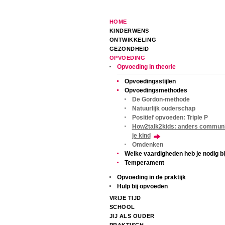
HOME
KINDERWENS
ONTWIKKELING
GEZONDHEID
OPVOEDING
Opvoeding in theorie
Opvoedingsstijlen
Opvoedingsmethodes
De Gordon-methode
Natuurlijk ouderschap
Positief opvoeden: Triple P
How2talk2kids: anders commun
je kind
Omdenken
Welke vaardigheden heb je nodig b
Temperament
Opvoeding in de praktijk
Hulp bij opvoeden
VRIJE TIJD
SCHOOL
JIJ ALS OUDER