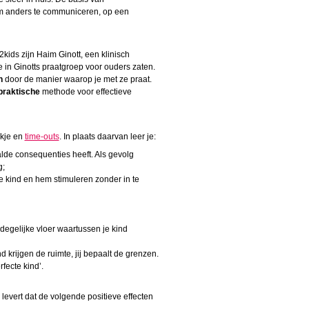
om anders te communiceren, op een
ids zijn Haim Ginott, een klinisch
in Ginotts praatgroep voor ouders zaten.
n
door de manier waarop je met ze praat.
praktische
methode voor effectieve
ekje en
time-outs
. In plaats daarvan leer je:
aalde consequenties heeft. Als gevolg
g;
e kind en hem stimuleren zonder in te
 degelijke vloer waartussen je kind
ind krijgen de ruimte, jij bepaalt de grenzen.
rfecte kind’.
levert dat de volgende positieve effecten