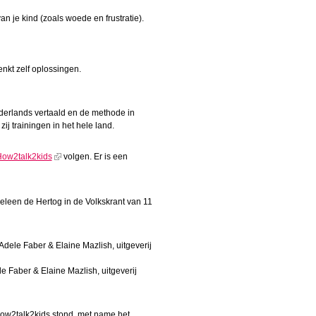
 je kind (zoals woede en frustratie).
nkt zelf oplossingen.
derlands vertaald en de methode in
j trainingen in het hele land.
ow2talk2kids
volgen. Er is een
eleen de Hertog in de Volkskrant van 11
Adele Faber & Elaine Mazlish, uitgeverij
le Faber & Elaine Mazlish, uitgeverij
 How2talk2kids stond, met name het