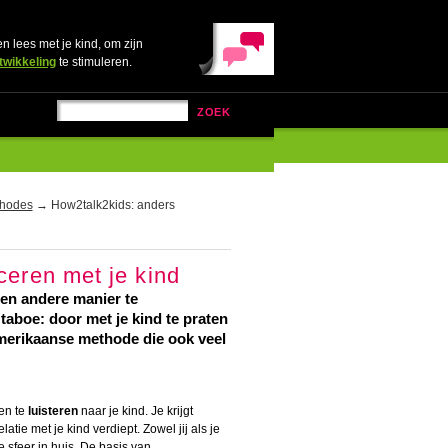
en lees met je kind, om zijn
twikkeling
te stimuleren.
ZOEK
hodes
→ How2talk2kids: anders
eren met je kind
een andere manier te
taboe: door met je kind te praten
n Amerikaanse methode die ook veel
en te
luisteren
naar je kind. Je krijgt
ie met je kind verdiept. Zowel jij als je
e sfeer in huis. De basis van