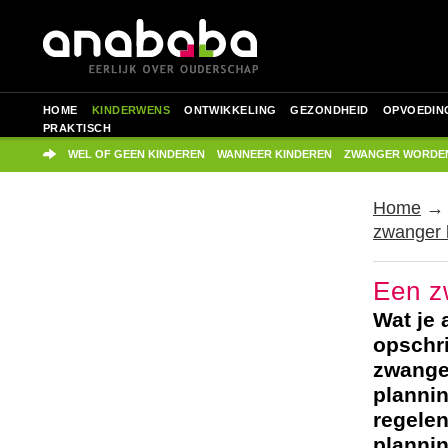
HOME
KINDERWENS
ONTWIKKELING
GEZONDHEID
OPVOEDIN
PRAKTISCH
WEL OF GEEN KINDEREN
WANNEER KINDEREN
ZWANGER WORDE
Home
zwanger 
Een z
Wat je 
opschr
zwanger
plannin
regelen
plannin