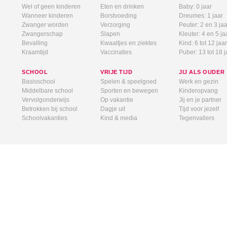
Wel of geen kinderen
Eten en drinken
Baby: 0 jaar
Wanneer kinderen
Borstvoeding
Dreumes: 1 jaar
Zwanger worden
Verzorging
Peuter: 2 en 3 jaa
Zwangerschap
Slapen
Kleuter: 4 en 5 ja
Bevalling
Kwaaltjes en ziektes
Kind: 6 tot 12 jaar
Kraamtijd
Vaccinaties
Puber: 13 tot 18 j
SCHOOL
VRIJE TIJD
JIJ ALS OUDER
Basisschool
Spelen & speelgoed
Werk en gezin
Middelbare school
Sporten en bewegen
Kinderopvang
Vervolgonderwijs
Op vakantie
Jij en je partner
Betrokken bij school
Dagje uit
Tijd voor jezelf
Schoolvakanties
Kind & media
Tegenvallers