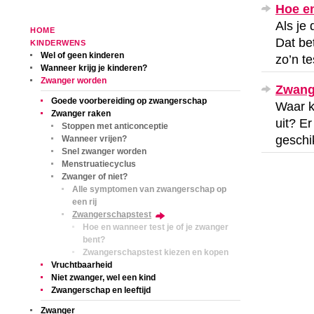
Hoe en
Als je 
HOME
Dat be
KINDERWENS
Wel of geen kinderen
zo’n t
Wanneer krijg je kinderen?
Zwanger worden
Zwang
Goede voorbereiding op zwangerschap
Waar k
Zwanger raken
uit? E
Stoppen met anticonceptie
geschik
Wanneer vrijen?
Snel zwanger worden
Menstruatiecyclus
Zwanger of niet?
Alle symptomen van zwangerschap op
een rij
Zwangerschapstest
Hoe en wanneer test je of je zwanger
bent?
Zwangerschapstest kiezen en kopen
Vruchtbaarheid
Niet zwanger, wel een kind
Zwangerschap en leeftijd
Zwanger