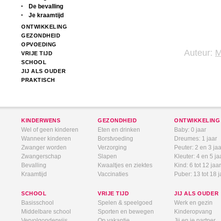
De bevalling
Je kraamtijd
ONTWIKKELING
GEZONDHEID
OPVOEDING
Auteur:
VRIJE TIJD
SCHOOL
JIJ ALS OUDER
PRAKTISCH
KINDERWENS
GEZONDHEID
ONTWIKKELING
Wel of geen kinderen
Eten en drinken
Baby: 0 jaar
Wanneer kinderen
Borstvoeding
Dreumes: 1 jaar
Zwanger worden
Verzorging
Peuter: 2 en 3 jaa
Zwangerschap
Slapen
Kleuter: 4 en 5 ja
Bevalling
Kwaaltjes en ziektes
Kind: 6 tot 12 jaar
Kraamtijd
Vaccinaties
Puber: 13 tot 18 j
SCHOOL
VRIJE TIJD
JIJ ALS OUDER
Basisschool
Spelen & speelgoed
Werk en gezin
Middelbare school
Sporten en bewegen
Kinderopvang
Vervolgonderwijs
Op vakantie
Jij en je partner