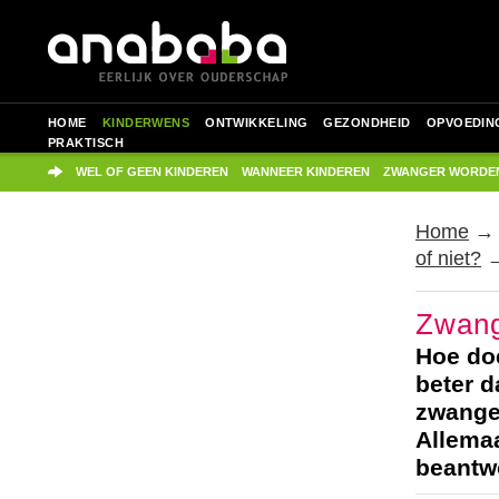
HOME
KINDERWENS
ONTWIKKELING
GEZONDHEID
OPVOEDIN
PRAKTISCH
WEL OF GEEN KINDEREN
WANNEER KINDEREN
ZWANGER WORDE
Home
of niet?
→
Zwang
Hoe doe
beter 
zwange
Allema
beantwo