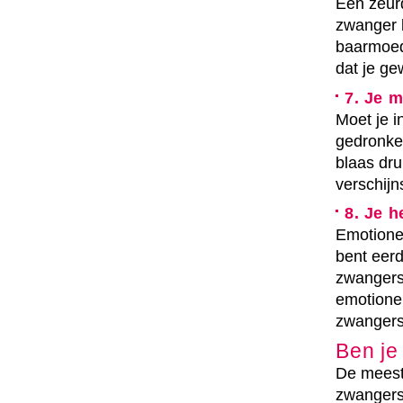
Een zeurd
zwanger 
baarmoede
dat je ge
7. Je 
Moet je i
gedronke
blaas dru
verschijn
8. Je 
Emotionee
bent eerd
zwangersc
emotione
zwangers
Ben je
De meest
zwangers