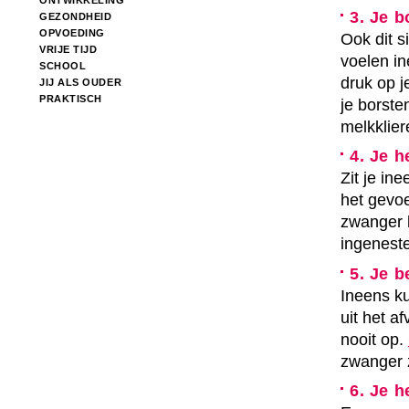
ONTWIKKELING
3. Je 
GEZONDHEID
OPVOEDING
Ook dit s
VRIJE TIJD
voelen in
SCHOOL
druk op j
JIJ ALS OUDER
PRAKTISCH
je borst
melkklier
4. Je 
Zit je i
het gevoe
zwanger b
ingeneste
5. Je 
Ineens ku
uit het a
nooit op.
zwanger 
6. Je h