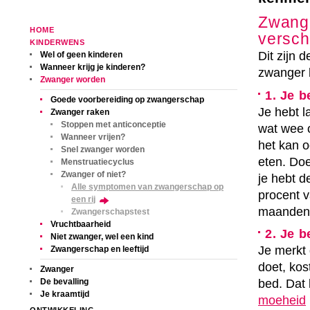
Zwange
HOME
versch
KINDERWENS
Dit zijn 
Wel of geen kinderen
Wanneer krijg je kinderen?
zwanger 
Zwanger worden
1. Je b
Goede voorbereiding op zwangerschap
Je hebt l
Zwanger raken
Stoppen met anticonceptie
wat wee o
Wanneer vrijen?
het kan o
Snel zwanger worden
eten. Doe
Menstruatiecyclus
Zwanger of niet?
je hebt d
Alle symptomen van zwangerschap op
procent v
een rij
maanden 
Zwangerschapstest
Vruchtbaarheid
2. Je 
Niet zwanger, wel een kind
Je merkt 
Zwangerschap en leeftijd
doet, kos
Zwanger
De bevalling
bed. Dat 
Je kraamtijd
moeheid