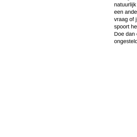
natuurlij
een ander
vraag of 
spoort he
Doe dan 
ongestel