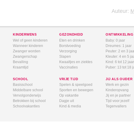
Auteur:
KINDERWENS
GEZONDHEID
ONTWIKKELING
Wel of geen kinderen
Eten en drinken
Baby: 0 jaar
Wanneer kinderen
Borstvoeding
Dreumes: 1 jaar
Zwanger worden
Verzorging
Peuter: 2 en 3 jaa
Zwangerschap
Slapen
Kleuter: 4 en 5 ja
Bevalling
Kwaaltjes en ziektes
Kind: 6 tot 12 jaar
Kraamtijd
Vaccinaties
Puber: 13 tot 18 j
SCHOOL
VRIJE TIJD
JIJ ALS OUDER
Basisschool
Spelen & speelgoed
Werk en gezin
Middelbare school
Sporten en bewegen
Kinderopvang
Vervolgonderwijs
Op vakantie
Jij en je partner
Betrokken bij school
Dagje uit
Tijd voor jezelf
Schoolvakanties
Kind & media
Tegenvallers