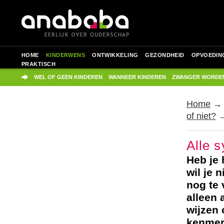
HOME
KINDERWENS
ONTWIKKELING
GEZONDHEID
OPVOEDIN
PRAKTISCH
WEL OF GEEN KINDEREN
WANNEER KINDEREN
ZWANGER WORDE
Home
of niet?
→
Alle 
Heb je 
wil je 
nog te 
alleen 
wijzen 
kenmerk