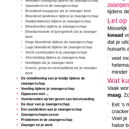
Moeilijke stoelgang tijdens de zwangerschap
zwanger
Spataderen in de zwangerschap
tijdens 
Brandend maagzuur als je zwanger bent
Bloedend tandvlees tijdens je zwangerschap
Let op 
Huidproblemen tijdens je zwangerschap
Bloedverlies tijdens je zwangerschap
Misselijk
Bloedarmoede of ijzergebrek als je zwanger
kwaad
vo
bent
dat je ui
Hoge bloeddruk tijdens de zwangerschap
Lage bloeddruk tijdens de zwangerschap
huisarts a
Vocht vasthouden in je zwangerschap
veel m
Afscheiding tijdens je zwangerschap
Hoofdpijn als je zwanger bent
helema
Koorts, griep en verkoudheid als je zwanger
minder
bent
De ontwikkeling van je kindje tijdens de
Wat ku
zwangerschap
Vaak word
Voeding tijdens je zwangerschap
Oppassen met ...
maag
. Z
Voorbereiden op het geven van borstvoeding
Eet ’s
De duur van je zwangerschap
Een aandenken aan je zwangerschap
cracker
Zwangerschapscursus
Voel je
Problemen in de zwangerschap
halve b
Zwanger en je werk