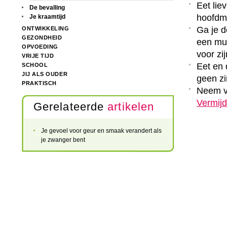
Eet lie
De bevalling
hoofdma
Je kraamtijd
Ga je d
ONTWIKKELING
GEZONDHEID
een mue
OPVOEDING
voor zij
VRIJE TIJD
Eet en
SCHOOL
JIJ ALS OUDER
geen zi
PRAKTISCH
Neem 
Vermijd
Gerelateerde
artikelen
Je gevoel voor geur en smaak verandert als
je zwanger bent