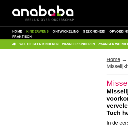
HOME
KINDERWENS
ONTWIKKELING
GEZONDHEID
OPVOEDIN
PRAKTISCH
WEL OF GEEN KINDEREN
WANNEER KINDEREN
ZWANGER WORDE
Home
Misselijk
Misse
Misseli
voorko
vervele
Toch he
In de eer