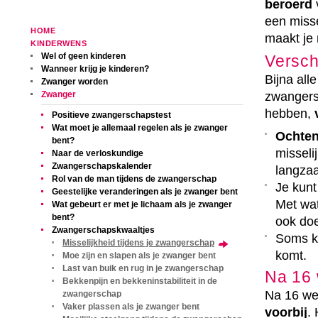
beroerd
v
een misse
HOME
maakt je 
KINDERWENS
Wel of geen kinderen
Versch
Wanneer krijg je kinderen?
Bijna al
Zwanger worden
zwangersc
Zwanger
hebben,
Positieve zwangerschapstest
Wat moet je allemaal regelen als je zwanger
Ochten
bent?
misseli
Naar de verloskundige
Zwangerschapskalender
langza
Rol van de man tijdens de zwangerschap
Je kunt
Geestelijke veranderingen als je zwanger bent
Met wat
Wat gebeurt er met je lichaam als je zwanger
bent?
ook doe
Zwangerschapskwaaltjes
Soms k
Misselijkheid tijdens je zwangerschap
komt.
Moe zijn en slapen als je zwanger bent
Last van buik en rug in je zwangerschap
Na 16 
Bekkenpijn en bekkeninstabiliteit in de
Na 16 we
zwangerschap
Vaker plassen als je zwanger bent
voorbij
.