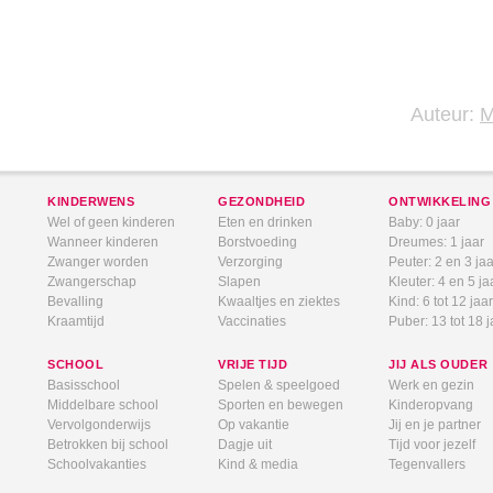
Auteur:
KINDERWENS
GEZONDHEID
ONTWIKKELING
Wel of geen kinderen
Eten en drinken
Baby: 0 jaar
Wanneer kinderen
Borstvoeding
Dreumes: 1 jaar
Zwanger worden
Verzorging
Peuter: 2 en 3 jaa
Zwangerschap
Slapen
Kleuter: 4 en 5 ja
Bevalling
Kwaaltjes en ziektes
Kind: 6 tot 12 jaar
Kraamtijd
Vaccinaties
Puber: 13 tot 18 j
SCHOOL
VRIJE TIJD
JIJ ALS OUDER
Basisschool
Spelen & speelgoed
Werk en gezin
Middelbare school
Sporten en bewegen
Kinderopvang
Vervolgonderwijs
Op vakantie
Jij en je partner
Betrokken bij school
Dagje uit
Tijd voor jezelf
Schoolvakanties
Kind & media
Tegenvallers