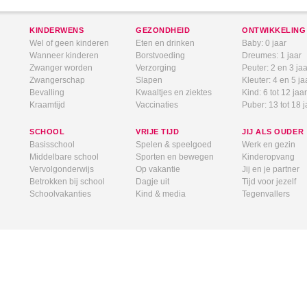
KINDERWENS
GEZONDHEID
ONTWIKKELING
Wel of geen kinderen
Eten en drinken
Baby: 0 jaar
Wanneer kinderen
Borstvoeding
Dreumes: 1 jaar
Zwanger worden
Verzorging
Peuter: 2 en 3 jaa
Zwangerschap
Slapen
Kleuter: 4 en 5 ja
Bevalling
Kwaaltjes en ziektes
Kind: 6 tot 12 jaar
Kraamtijd
Vaccinaties
Puber: 13 tot 18 j
SCHOOL
VRIJE TIJD
JIJ ALS OUDER
Basisschool
Spelen & speelgoed
Werk en gezin
Middelbare school
Sporten en bewegen
Kinderopvang
Vervolgonderwijs
Op vakantie
Jij en je partner
Betrokken bij school
Dagje uit
Tijd voor jezelf
Schoolvakanties
Kind & media
Tegenvallers