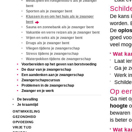
Medicijnen en röntgenfoto’s als je zwanger
bent
Schild
Sporten als je zwanger bent
De kans i
Klussen in en om het huis als je zwanger
bent
worden. 
Sauna en zonnebank als je zwanger bent
De
oplo
Vakantie en verre reizen als je zwanger bent
goed voo
Vrijen en seks als je zwanger bent
Drugs als je zwanger bent
veel moge
Vliegen tijdens je zwangerschap
Wat ka
Stress tijdens je zwangerschap
Waterpokken tijdens de zwangerschap
Laat i
Voorbereiden op het geven van borstvoeding
Ga je z
De duur van je zwangerschap
Werk i
Een aandenken aan je zwangerschap
Zwangerschapscursus
Schilde
Problemen in de zwangerschap
Op een
Zwanger en je werk
Ga niet o
De bevalling
Je kraamtijd
hoogte
o
ONTWIKKELING
bewaren 
GEZONDHEID
is beter o
OPVOEDING
VRIJE TIJD
Wat ka