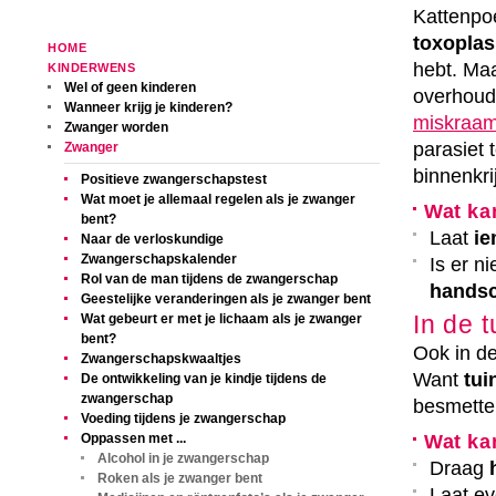
Kattenpoe
toxopla
HOME
hebt. Ma
KINDERWENS
Wel of geen kinderen
overhoude
Wanneer krijg je kinderen?
miskraa
Zwanger worden
parasiet 
Zwanger
binnenkri
Positieve zwangerschapstest
Wat moet je allemaal regelen als je zwanger
Wat ka
bent?
Laat
ie
Naar de verloskundige
Zwangerschapskalender
Is er n
Rol van de man tijdens de zwangerschap
hands
Geestelijke veranderingen als je zwanger bent
In de 
Wat gebeurt er met je lichaam als je zwanger
bent?
Ook in de
Zwangerschapskwaaltjes
Want
tui
De ontwikkeling van je kindje tijdens de
zwangerschap
besmette 
Voeding tijdens je zwangerschap
Oppassen met ...
Wat ka
Alcohol in je zwangerschap
Draag
Roken als je zwanger bent
Laat e