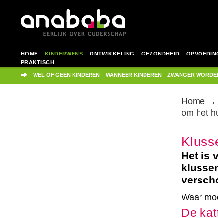
HOME
KINDERWENS
ONTWIKKELING
GEZONDHEID
OPVOEDIN
PRAKTISCH
WEL OF GEEN KINDEREN
WANNEER KINDEREN
ZWANGER WORDE
Home
om het hu
Kluss
Het is
klussen
verscho
Waar moe
De kat