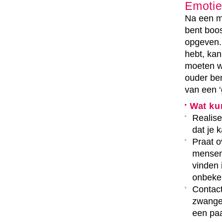
Emoti
Na een m
bent boos
opgeven. 
hebt, kan
moeten w
ouder be
van een 
Wat ku
Realise
dat je 
Praat o
mensen 
vinden 
onbeken
Contact
zwanger
een paa