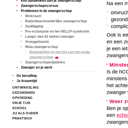
Een aandenken aan je zwangerschap
Na een m
Zwangerschapscursus
Problemen in de zwangerschap
onvruc
Miskraam
gezond
Buitenbaarmoederlijke zwangerschap
complic
Stuitligging
Pre-eclampsie en het HELLP-syndroom
Ook is e
Langer dan 42 weken zwanger
en een z
Vroeggeboorte
Mola-zwangerschap
je een ie
Behandeling en herstel van een mola-
zwangersc
zwangerschap
Zwangerschapsdiabetes
Minste
Zwanger en je werk
Is de hC
De bevalling
minstens
Je kraamtijd
het achte
ONTWIKKELING
zwanger 
GEZONDHEID
OPVOEDING
Weer z
VRIJE TIJD
Ben je o
SCHOOL
JIJ ALS OUDER
een
echo
PRAKTISCH
zwangers