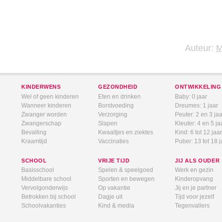
Auteur:
KINDERWENS
GEZONDHEID
ONTWIKKELING
Wel of geen kinderen
Eten en drinken
Baby: 0 jaar
Wanneer kinderen
Borstvoeding
Dreumes: 1 jaar
Zwanger worden
Verzorging
Peuter: 2 en 3 jaa
Zwangerschap
Slapen
Kleuter: 4 en 5 ja
Bevalling
Kwaaltjes en ziektes
Kind: 6 tot 12 jaar
Kraamtijd
Vaccinaties
Puber: 13 tot 18 j
SCHOOL
VRIJE TIJD
JIJ ALS OUDER
Basisschool
Spelen & speelgoed
Werk en gezin
Middelbare school
Sporten en bewegen
Kinderopvang
Vervolgonderwijs
Op vakantie
Jij en je partner
Betrokken bij school
Dagje uit
Tijd voor jezelf
Schoolvakanties
Kind & media
Tegenvallers