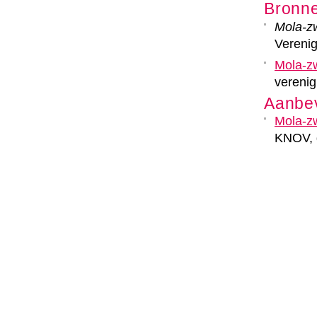
Bronn
Mola-z
Verenig
Mola-z
vereni
Aanbev
Mola-z
KNOV, d