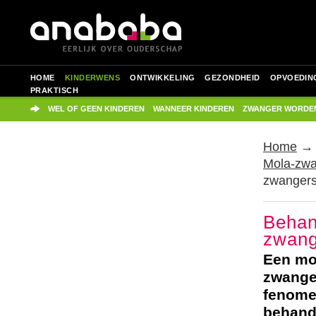
HOME
KINDERWENS
ONTWIKKELING
GEZONDHEID
OPVOEDIN
PRAKTISCH
WEL OF GEEN KINDEREN
WANNEER KINDEREN
ZWANGER WORDE
Home
Mola-zw
zwanger
Behan
zwang
Een mo
zwanger
fenome
behand