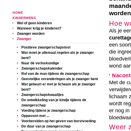
maande
worden
HOME
KINDERWENS
Hoe w
Wel of geen kinderen
Wanneer krijg je kinderen?
Als je e
Zwanger worden
curettag
Zwanger
een soort
Positieve zwangerschapstest
die ingre
Wat moet je allemaal regelen als je zwanger
bent?
bloedverl
Naar de verloskundige
wond aan
Zwangerschapskalender
Rol van de man tijdens de zwangerschap
Nacont
Geestelijke veranderingen als je zwanger bent
Met de cu
Wat gebeurt er met je lichaam als je zwanger
verwijder
bent?
Zwangerschapskwaaltjes
lichaam z
De ontwikkeling van je kindje tijdens de
wordt re
zwangerschap
er nog in
Voeding tijdens je zwangerschap
Oppassen met ...
bloedwaa
Voorbereiden op het geven van borstvoeding
Weer 
De duur van je zwangerschap