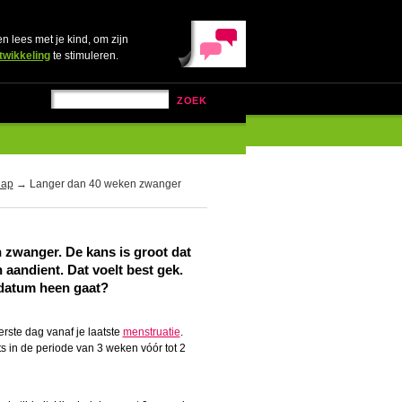
en lees met je kind, om zijn
twikkeling
te stimuleren.
ZOEK
hap
→ Langer dan 40 weken zwanger
 zwanger. De kans is groot dat
 aandient. Dat voelt best gek.
sdatum heen gaat?
rste dag vanaf je laatste
menstruatie
.
s in de periode van 3 weken vóór tot 2