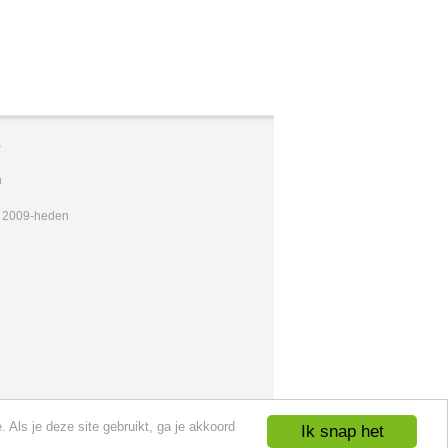
A
n
t 2009-heden
 Als je deze site gebruikt, ga je akkoord
Ik snap het