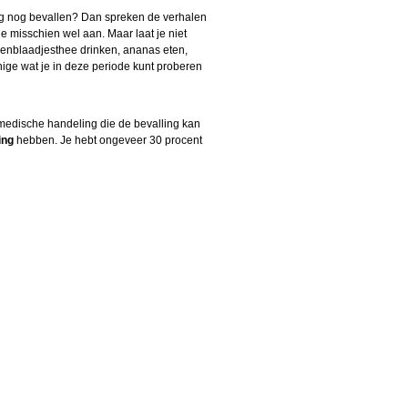
daag nog bevallen? Dan spreken de verhalen
e misschien wel aan. Maar laat je niet
ozenblaadjesthee drinken, ananas eten,
nige wat je in deze periode kunt proberen
 medische handeling die de bevalling kan
ing
hebben. Je hebt ongeveer 30 procent