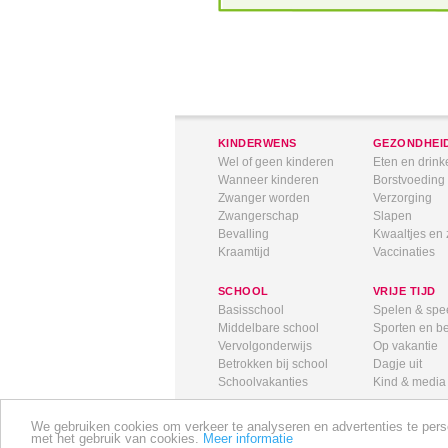
KINDERWENS
GEZONDHEI
Wel of geen kinderen
Eten en drink
Wanneer kinderen
Borstvoeding
Zwanger worden
Verzorging
Zwangerschap
Slapen
Bevalling
Kwaaltjes en 
Kraamtijd
Vaccinaties
SCHOOL
VRIJE TIJD
Basisschool
Spelen & spe
Middelbare school
Sporten en 
Vervolgonderwijs
Op vakantie
Betrokken bij school
Dagje uit
Schoolvakanties
Kind & media
We gebruiken cookies om verkeer te analyseren en advertenties te person
met het gebruik van cookies.
Meer informatie