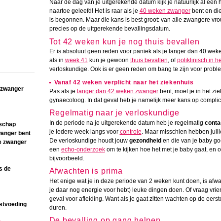
Naar de dag van je uitgerekende datum kijk je natuurlijk al een h
naartoe geleefd! Het is raar als je
40 weken zwanger
bent en die
is begonnen. Maar die kans is best groot: van alle zwangere vr
precies op de uitgerekende bevallingsdatum.
Tot 42 weken kun je nog thuis bevallen
Er is absoluut geen reden voor paniek als je langer dan 40 we
als in
week 41
kun je gewoon
thuis bevallen
, of
poliklinisch in h
verloskundige. Ook is er geen reden om bang te zijn voor probl
Vanaf 42 weken verplicht naar het ziekenhuis
e zwanger
Pas als je
langer dan 42 weken zwanger
bent, moet je in het zi
gynaecoloog. In dat geval heb je namelijk meer kans op complic
Regelmatig naar je verloskundige
In de periode na je uitgerekende datum heb je regelmatig
conta
rschap
je iedere week langs voor
controle
. Maar misschien hebben jull
wanger bent
De verloskundige houdt jouw
gezondheid
en die van je baby goe
je zwanger
een
echo-onderzoek
om te kijken hoe het met je baby gaat, en o
bijvoorbeeld.
s de
Afwachten is prima
Het enige wat je in deze periode van 2 weken kunt doen, is afw
je daar nog energie voor hebt) leuke dingen doen. Of vraag vri
geval voor afleiding. Want als je gaat zitten wachten op de eer
stvoeding
duren.
De bevalling op gang helpen