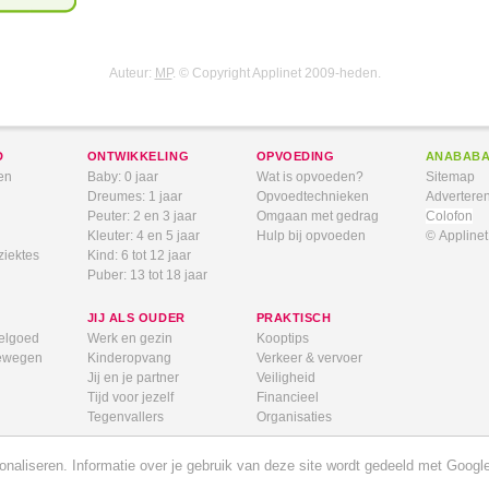
Auteur:
MP
. © Copyright Applinet 2009-heden.
D
ONTWIKKELING
OPVOEDING
ANABAB
en
Baby: 0 jaar
Wat is opvoeden?
Sitemap
Dreumes: 1 jaar
Opvoedtechnieken
Advertere
Peuter: 2 en 3 jaar
Omgaan met gedrag
Colofon
Kleuter: 4 en 5 jaar
Hulp bij opvoeden
© Appline
ziektes
Kind: 6 tot 12 jaar
Puber: 13 tot 18 jaar
JIJ ALS OUDER
PRAKTISCH
elgoed
Werk en gezin
Kooptips
bewegen
Kinderopvang
Verkeer & vervoer
Jij en je partner
Veiligheid
Tijd voor jezelf
Financieel
Tegenvallers
Organisaties
aliseren. Informatie over je gebruik van deze site wordt gedeeld met Google.