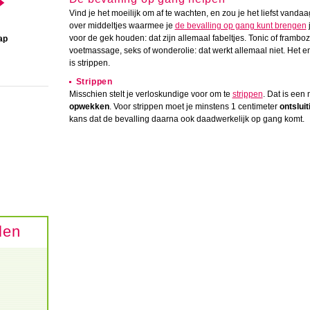
Vind je het moeilijk om af te wachten, en zou je het liefst van
over middeltjes waarmee je
de bevalling op gang kunt brengen
j
voor de gek houden: dat zijn allemaal fabeltjes. Tonic of framb
ap
voetmassage, seks of wonderolie: dat werkt allemaal niet. Het e
is strippen.
Strippen
Misschien stelt je verloskundige voor om te
strippen
. Dat is een
opwekken
. Voor strippen moet je minstens 1 centimeter
ontsluit
kans dat de bevalling daarna ook daadwerkelijk op gang komt.
len