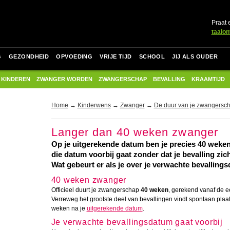
Praat 
taalon
G
GEZONDHEID
OPVOEDING
VRIJE TIJD
SCHOOL
JIJ ALS OUDER
 KINDEREN
ZWANGER WORDEN
ZWANGERSCHAP
BEVALLING
KRAAMTIJD
Home
→
Kinderwens
→
Zwanger
→
De duur van je zwangersc
Langer dan 40 weken zwanger
Op je uitgerekende datum ben je precies 40 weken
die datum voorbij gaat zonder dat je bevalling zich
Wat gebeurt er als je over je verwachte bevalling
40 weken zwanger
Officieel duurt je zwangerschap
40 weken
, gerekend vanaf de ee
Verreweg het grootste deel van bevallingen vindt spontaan plaat
weken na je
uitgerekende datum
.
Je verwachte bevallingsdatum gaat voorbij