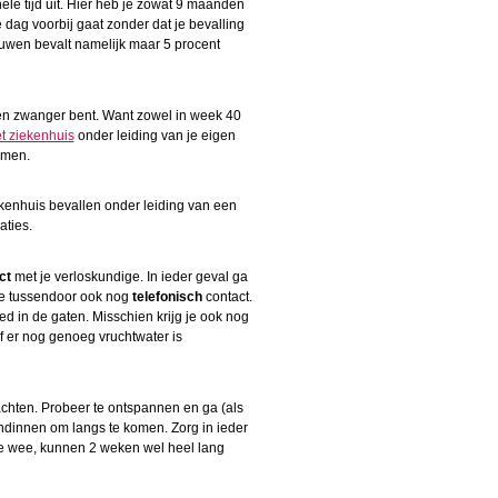
ele tijd uit. Hier heb je zowat 9 maanden
 dag voorbij gaat zonder dat je bevalling
ouwen bevalt namelijk maar 5 procent
ken zwanger bent. Want zowel in week 40
et ziekenhuis
onder leiding van je eigen
emen.
ekenhuis bevallen onder leiding van een
aties.
ct
met je verloskundige. In ieder geval ga
ie tussendoor ook nog
telefonisch
contact.
d in de gaten. Misschien krijg je ook nog
f er nog genoeg vruchtwater is
achten. Probeer te ontspannen en ga (als
endinnen om langs te komen. Zorg in ieder
ste wee, kunnen 2 weken wel heel lang