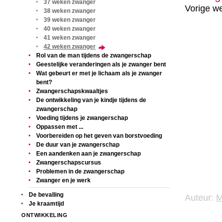
37 weken zwanger
Vorige w
38 weken zwanger
39 weken zwanger
40 weken zwanger
41 weken zwanger
42 weken zwanger
Rol van de man tijdens de zwangerschap
Geestelijke veranderingen als je zwanger bent
Wat gebeurt er met je lichaam als je zwanger
bent?
Zwangerschapskwaaltjes
De ontwikkeling van je kindje tijdens de
zwangerschap
Voeding tijdens je zwangerschap
Oppassen met ...
Voorbereiden op het geven van borstvoeding
De duur van je zwangerschap
Een aandenken aan je zwangerschap
Zwangerschapscursus
Problemen in de zwangerschap
Zwanger en je werk
De bevalling
Auteur:
Je kraamtijd
ONTWIKKELING