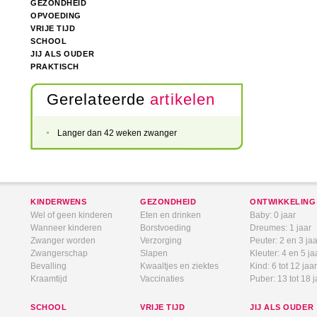
GEZONDHEID
OPVOEDING
VRIJE TIJD
SCHOOL
JIJ ALS OUDER
PRAKTISCH
Gerelateerde
artikelen
Langer dan 42 weken zwanger
KINDERWENS
GEZONDHEID
ONTWIKKELING
Wel of geen kinderen
Eten en drinken
Baby: 0 jaar
Wanneer kinderen
Borstvoeding
Dreumes: 1 jaar
Zwanger worden
Verzorging
Peuter: 2 en 3 jaa
Zwangerschap
Slapen
Kleuter: 4 en 5 ja
Bevalling
Kwaaltjes en ziektes
Kind: 6 tot 12 jaar
Kraamtijd
Vaccinaties
Puber: 13 tot 18 j
SCHOOL
VRIJE TIJD
JIJ ALS OUDER