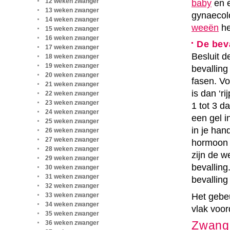
12 weken zwanger
baby
en e
13 weken zwanger
gynaecol
14 weken zwanger
weeën
he
15 weken zwanger
16 weken zwanger
De beva
17 weken zwanger
Besluit d
18 weken zwanger
19 weken zwanger
bevalling
20 weken zwanger
fasen. Vo
21 weken zwanger
is dan ‘ri
22 weken zwanger
23 weken zwanger
1 tot 3 d
24 weken zwanger
een gel i
25 weken zwanger
in je han
26 weken zwanger
27 weken zwanger
hormoon 
28 weken zwanger
zijn de w
29 weken zwanger
bevalling
30 weken zwanger
31 weken zwanger
bevalling
32 weken zwanger
33 weken zwanger
Het gebeu
34 weken zwanger
vlak voor
35 weken zwanger
Zwange
36 weken zwanger