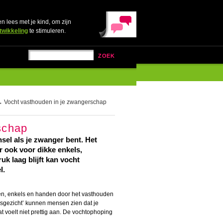
en lees met je kind, om zijn
twikkeling
te stimuleren.
ZOEK
 Vocht vasthouden in je zwangerschap
schap
el als je zwanger bent. Het
r ook voor dikke enkels,
k laag blijft kan vocht
l.
ten, enkels en handen door het vasthouden
nsgezicht’ kunnen mensen zien dat je
 voelt niet prettig aan. De vochtophoping