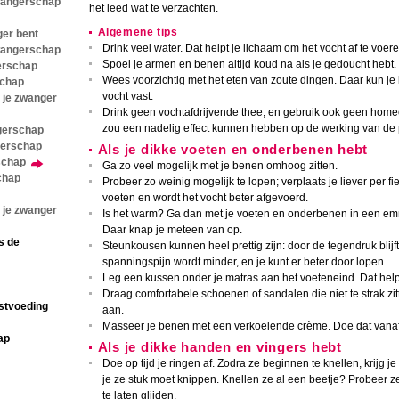
zwangerschap
het leed wat te verzachten.
Algemene tips
er bent
Drink veel water. Dat helpt je lichaam om het vocht af te voere
zwangerschap
Spoel je armen en benen altijd koud na als je gedoucht hebt.
erschap
Wees voorzichtig met het eten van zoute dingen. Daar kun je l
schap
vocht vast.
 je zwanger
Drink geen vochtafdrijvende thee, en gebruik ook geen home
zou een nadelig effect kunnen hebben op de werking van de 
gerschap
gerschap
Als je dikke voeten en onderbenen hebt
schap
Ga zo veel mogelijk met je benen omhoog zitten.
chap
Probeer zo weinig mogelijk te lopen; verplaats je liever per fi
voeten en wordt het vocht beter afgevoerd.
 je zwanger
Is het warm? Ga dan met je voeten en onderbenen in een emme
Daar knap je meteen van op.
s de
Steunkousen kunnen heel prettig zijn: door de tegendruk blij
spanningspijn wordt minder, en je kunt er beter door lopen.
Leg een kussen onder je matras aan het voeteneind. Dat help
Draag comfortabele schoenen of sandalen die niet te strak zit
stvoeding
aan.
Masseer je benen met een verkoelende crème. Doe dat vanaf j
ap
Als je dikke handen en vingers hebt
Doe op tijd je ringen af. Zodra ze beginnen te knellen, krijg je
je ze stuk moet knippen. Knellen ze al een beetje? Probeer z
te laten glijden.