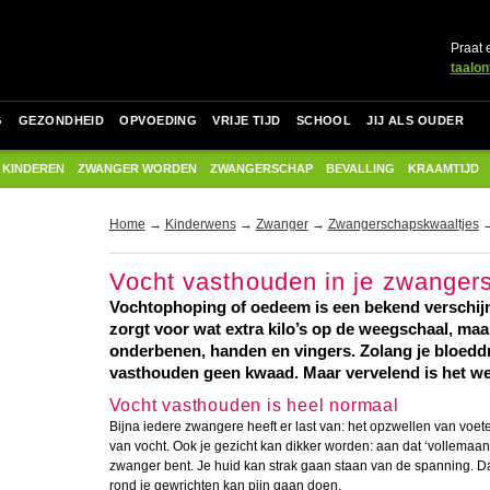
Praat 
taalon
G
GEZONDHEID
OPVOEDING
VRIJE TIJD
SCHOOL
JIJ ALS OUDER
 KINDEREN
ZWANGER WORDEN
ZWANGERSCHAP
BEVALLING
KRAAMTIJD
Home
→
Kinderwens
→
Zwanger
→
Zwangerschapskwaaltjes
→
Vocht vasthouden in je zwanger
Vochtophoping of oedeem is een bekend verschijns
zorgt voor wat extra kilo’s op de weegschaal, maa
onderbenen, handen en vingers. Zolang je bloeddru
vasthouden geen kwaad. Maar vervelend is het we
Vocht vasthouden is heel normaal
Bijna iedere zwangere heeft er last van: het opzwellen van voe
van vocht. Ook je gezicht kan dikker worden: aan dat ‘vollemaa
zwanger bent. Je huid kan strak gaan staan van de spanning. Dat
rond je gewrichten kan pijn gaan doen.