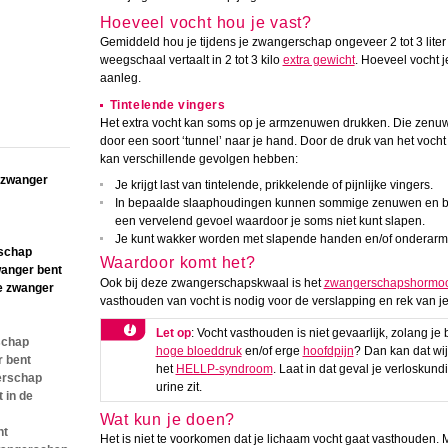
Hoeveel vocht hou je vast?
Gemiddeld hou je tijdens je zwangerschap ongeveer 2 tot 3 liter 
weegschaal vertaalt in 2 tot 3 kilo
extra gewicht
. Hoeveel vocht j
aanleg.
Tintelende vingers
Het extra vocht kan soms op je armzenuwen drukken. Die zenuw
door een soort ‘tunnel’ naar je hand. Door de druk van het voc
kan verschillende gevolgen hebben:
e zwanger
Je krijgt last van tintelende, prikkelende of pijnlijke vingers.
In bepaalde slaaphoudingen kunnen sommige zenuwen en bl
een vervelend gevoel waardoor je soms niet kunt slapen.
Je kunt wakker worden met slapende handen en/of onderarm
rschap
Waardoor komt het?
wanger bent
Ook bij deze zwangerschapskwaal is het
zwangerschapshormo
je zwanger
vasthouden van vocht is nodig voor de verslapping en rek van j
Let op
: Vocht vasthouden is niet gevaarlijk, zolang je bl
schap
hoge bloeddruk
en/of erge
hoofdpijn
? Dan kan dat wi
r bent
het
HELLP-syndroom
. Laat in dat geval je verloskund
gerschap
urine zit.
 in de
Wat kun je doen?
nt
Het is niet te voorkomen dat je lichaam vocht gaat vasthouden. 