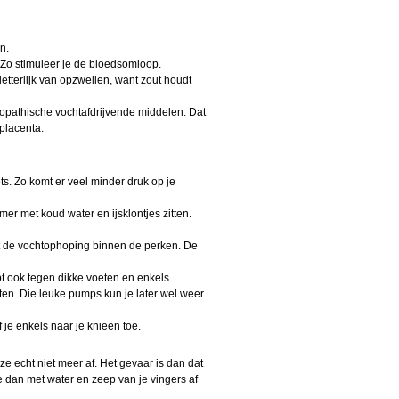
n.
 Zo stimuleer je de bloedsomloop.
etterlijk van opzwellen, want zout houdt
opathische vochtafdrijvende middelen. Dat
placenta.
ets. Zo komt er veel minder druk op je
r met koud water en ijsklontjes zitten.
ft de vochtophoping binnen de perken. De
t ook tegen dikke voeten en enkels.
ten. Die leuke pumps kun je later wel weer
e enkels naar je knieën toe.
 ze echt niet meer af. Het gevaar is dan dat
e dan met water en zeep van je vingers af