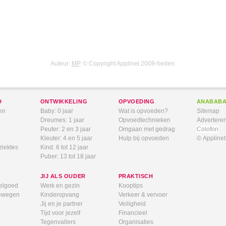
Auteur:
MP
. © Copyright Applinet 2009-heden.
D
ONTWIKKELING
OPVOEDING
ANABAB
en
Baby: 0 jaar
Wat is opvoeden?
Sitemap
Dreumes: 1 jaar
Opvoedtechnieken
Advertere
Peuter: 2 en 3 jaar
Omgaan met gedrag
Colofon
Kleuter: 4 en 5 jaar
Hulp bij opvoeden
© Appline
ziektes
Kind: 6 tot 12 jaar
Puber: 13 tot 18 jaar
JIJ ALS OUDER
PRAKTISCH
elgoed
Werk en gezin
Kooptips
bewegen
Kinderopvang
Verkeer & vervoer
Jij en je partner
Veiligheid
Tijd voor jezelf
Financieel
Tegenvallers
Organisaties