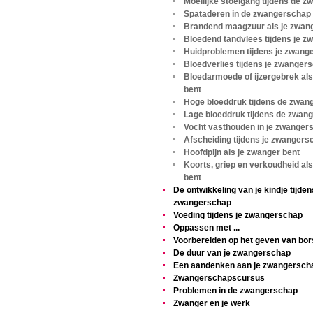
Moeilijke stoelgang tijdens de 
Spataderen in de zwangerschap
Brandend maagzuur als je zwang
Bloedend tandvlees tijdens je 
Huidproblemen tijdens je zwang
Bloedverlies tijdens je zwanger
Bloedarmoede of ijzergebrek als
bent
Hoge bloeddruk tijdens de zwan
Lage bloeddruk tijdens de zwan
Vocht vasthouden in je zwanger
Afscheiding tijdens je zwangers
Hoofdpijn als je zwanger bent
Koorts, griep en verkoudheid als
bent
De ontwikkeling van je kindje tijden
zwangerschap
Voeding tijdens je zwangerschap
Oppassen met ...
Voorbereiden op het geven van bor
De duur van je zwangerschap
Een aandenken aan je zwangersch
Zwangerschapscursus
Problemen in de zwangerschap
Zwanger en je werk