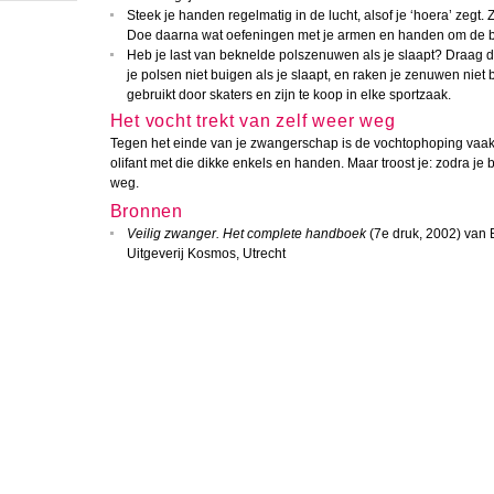
Steek je handen regelmatig in de lucht, alsof je ‘hoera’ zegt.
Doe daarna wat oefeningen met je armen en handen om de b
Heb je last van beknelde polszenuwen als je slaapt? Draag 
je polsen niet buigen als je slaapt, en raken je zenuwen nie
gebruikt door skaters en zijn te koop in elke sportzaak.
Het vocht trekt van zelf weer weg
Tegen het einde van je zwangerschap is de vochtophoping vaak he
olifant met die dikke enkels en handen. Maar troost je: zodra je be
weg.
Bronnen
Veilig zwanger. Het complete handboek
(7e druk, 2002) van 
Uitgeverij Kosmos, Utrecht