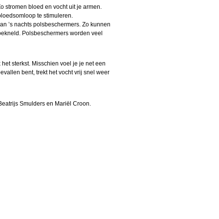
 Zo stromen bloed en vocht uit je armen.
loedsomloop te stimuleren.
dan ’s nachts polsbeschermers. Zo kunnen
t bekneld. Polsbeschermers worden veel
t sterkst. Misschien voel je je net een
vallen bent, trekt het vocht vrij snel weer
Beatrijs Smulders en Mariël Croon.