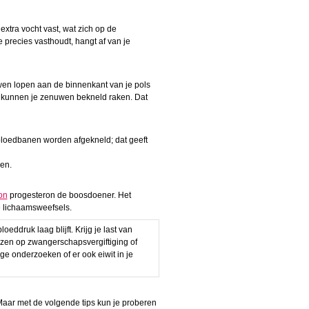
extra vocht vast, wat zich op de
e precies vasthoudt, hangt af van je
en lopen aan de binnenkant van je pols
ht kunnen je zenuwen bekneld raken. Dat
oedbanen worden afgekneld; dat geeft
en.
on
progesteron de boosdoener. Het
e lichaamsweefsels.
oeddruk laag blijft. Krijg je last van
jzen op zwangerschapsvergiftiging of
ige onderzoeken of er ook eiwit in je
Maar met de volgende tips kun je proberen