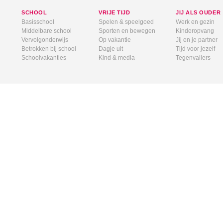
SCHOOL
VRIJE TIJD
JIJ ALS OUDER
Basisschool
Spelen & speelgoed
Werk en gezin
Middelbare school
Sporten en bewegen
Kinderopvang
Vervolgonderwijs
Op vakantie
Jij en je partner
Betrokken bij school
Dagje uit
Tijd voor jezelf
Schoolvakanties
Kind & media
Tegenvallers