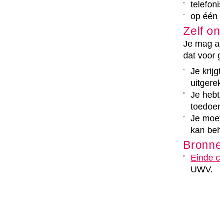
telefon
op één 
Zelf o
Je mag al
dat voor 
Je krij
uitgere
Je hebt
toedoe
Je moe
kan beho
Bronn
Einde c
UWV.