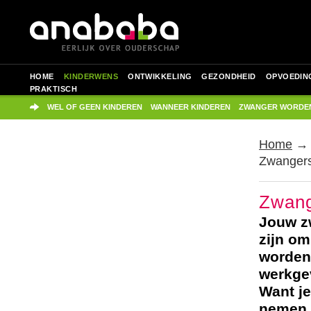
HOME
KINDERWENS
ONTWIKKELING
GEZONDHEID
OPVOEDIN
PRAKTISCH
WEL OF GEEN KINDEREN
WANNEER KINDEREN
ZWANGER WORDE
Home
Zwangers
Zwang
Jouw z
zijn om
worden 
werkgev
Want je
nemen 