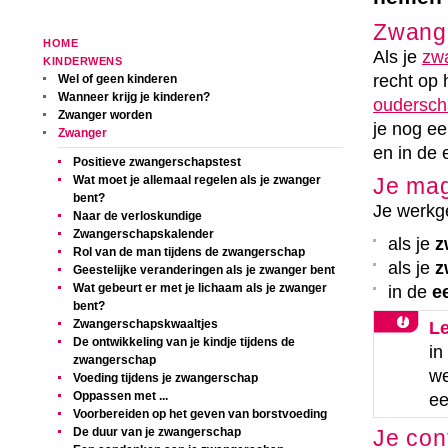
Zwange
HOME
Als je
zw
KINDERWENS
recht op 
Wel of geen kinderen
Wanneer krijg je kinderen?
oudersch
Zwanger worden
je nog ee
Zwanger
en in de 
Positieve zwangerschapstest
Je mag
Wat moet je allemaal regelen als je zwanger
bent?
Je werkge
Naar de verloskundige
Zwangerschapskalender
als je
z
Rol van de man tijdens de zwangerschap
als je
z
Geestelijke veranderingen als je zwanger bent
Wat gebeurt er met je lichaam als je zwanger
in de
e
bent?
Zwangerschapskwaaltjes
Le
De ontwikkeling van je kindje tijdens de
in
zwangerschap
we
Voeding tijdens je zwangerschap
Oppassen met ...
ee
Voorbereiden op het geven van borstvoeding
De duur van je zwangerschap
Je cont