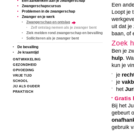
Een aandenken aan je zwangerschap
Een ander
Zwangerschapscursus
Loopt je 
Problemen in de zwangerschap
Zwanger en je werk
werkgeve
Zwangerschap en ontslag
uit dat j
Zelf ontslag nemen als je zwanger bent
baan, of
Ziek melden rond zwangerschap en bevalling
Solliciteren als je zwanger bent
Zoek h
De bevalling
Ben je zw
Je kraamtijd
hulp
. Wa
ONTWIKKELING
kun je vin
GEZONDHEID
OPVOEDING
je
rech
VRIJE TIJD
SCHOOL
je
vak
JIJ ALS OUDER
het
Jur
PRAKTISCH
Gratis 
Bij het Ju
gebeurt o
onafhank
gebruik v