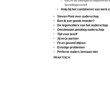
Recht op zwangerschapsverlof 
bevallingsverlof
Hulp bij het combineren van werk e
Steven Pont over ouderschap
Ben ik een goede moeder?
De tegenvallers van het ouderschap
Onvolmaakt gelukkig ouderschap
Tijd voor jezelf
Jij en je partner
Fit en gezond blijven
Ernstige problemen
Perfecte ouders bestaan niet
PRAKTISCH