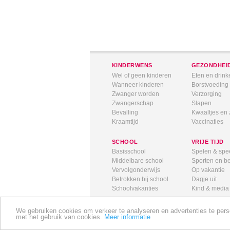
KINDERWENS
GEZONDHEI
Wel of geen kinderen
Eten en drink
Wanneer kinderen
Borstvoeding
Zwanger worden
Verzorging
Zwangerschap
Slapen
Bevalling
Kwaaltjes en 
Kraamtijd
Vaccinaties
SCHOOL
VRIJE TIJD
Basisschool
Spelen & spe
Middelbare school
Sporten en 
Vervolgonderwijs
Op vakantie
Betrokken bij school
Dagje uit
Schoolvakanties
Kind & media
We gebruiken cookies om verkeer te analyseren en advertenties te person
met het gebruik van cookies.
Meer informatie