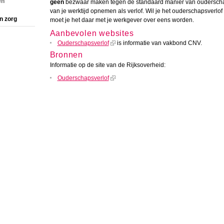
en
geen
bezwaar maken tegen de standaard manier van ouderschap
van je werktijd opnemen als verlof. Wil je het ouderschapsverlo
n zorg
moet je het daar met je werkgever over eens worden.
Aanbevolen websites
Ouderschapsverlof
is informatie van vakbond CNV.
Bronnen
Informatie op de site van de Rijksoverheid:
Ouderschapsverlof