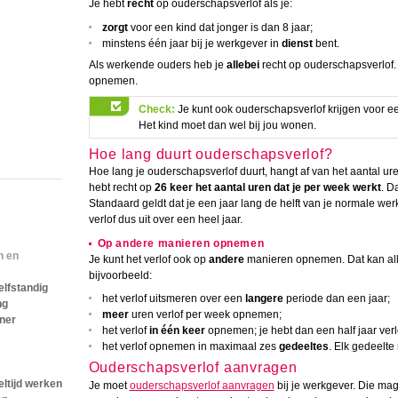
Je hebt
recht
op ouderschapsverlof als je:
zorgt
voor een kind dat jonger is dan 8 jaar;
minstens één jaar bij je werkgever in
dienst
bent.
Als werkende ouders heb je
allebei
recht op ouderschapsverlof.
opnemen.
Check:
Je kunt ook ouderschapsverlof krijgen voor een
Het kind moet dan wel bij jou wonen.
Hoe lang duurt ouderschapsverlof?
Hoe lang je ouderschapsverlof duurt, hangt af van het aantal uren
hebt recht op
26 keer het aantal uren dat je per week werkt
. D
Standaard geldt dat je een jaar lang de helft van je normale werk
verlof dus uit over een heel jaar.
Op andere manieren opnemen
n en
Je kunt het verlof ook op
andere
manieren opnemen. Dat kan al
bijvoorbeeld:
elfstandig
het verlof uitsmeren over een
langere
periode dan een jaar;
ng
meer
uren verlof per week opnemen;
tner
het verlof
in één keer
opnemen; je hebt dan een half jaar verl
het verlof opnemen in maximaal zes
gedeeltes
. Elk gedeelt
Ouderschapsverlof aanvragen
ltijd werken
Je moet
ouderschapsverlof aanvragen
bij je werkgever. Die ma