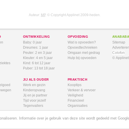
Auteur:
MP
. © Copyright Applinet 2009-heden.
D
ONTWIKKELING
OPVOEDING
ANABAB
en
Baby: 0 jaar
Wat is opvoeden?
Sitemap
Dreumes: 1 jaar
Opvoedtechnieken
Advertere
Peuter: 2 en 3 jaar
Omgaan met gedrag
Colofon
Kleuter: 4 en 5 jaar
Hulp bij opvoeden
© Appline
ziektes
Kind: 6 tot 12 jaar
Puber: 13 tot 18 jaar
JIJ ALS OUDER
PRAKTISCH
elgoed
Werk en gezin
Kooptips
bewegen
Kinderopvang
Verkeer & vervoer
Jij en je partner
Veiligheid
Tijd voor jezelf
Financieel
Tegenvallers
Organisaties
aliseren. Informatie over je gebruik van deze site wordt gedeeld met Google.