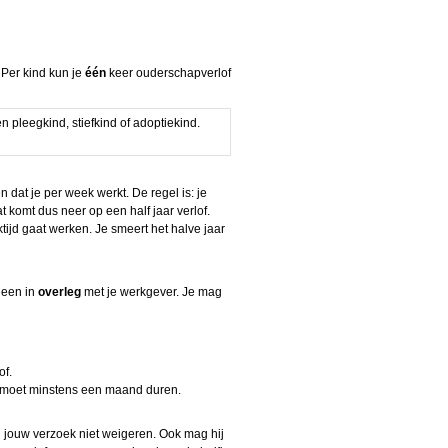
 Per kind kun je
één
keer ouderschapverlof
 pleegkind, stiefkind of adoptiekind.
 dat je per week werkt. De regel is: je
at komt dus neer op een half jaar verlof.
tijd gaat werken. Je smeert het halve jaar
leen in
overleg
met je werkgever. Je mag
of.
e moet minstens een maand duren.
g jouw verzoek niet weigeren. Ook mag hij