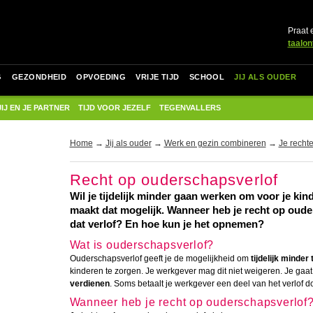
Praat 
taalon
G
GEZONDHEID
OPVOEDING
VRIJE TIJD
SCHOOL
JIJ ALS OUDER
JIJ EN JE PARTNER
TIJD VOOR JEZELF
TEGENVALLERS
Home
→
Jij als ouder
→
Werk en gezin combineren
→
Je recht
Recht op ouderschapsverlof
Wil je tijdelijk minder gaan werken om voor je ki
maakt dat mogelijk. Wanneer heb je recht op oud
dat verlof? En hoe kun je het opnemen?
Wat is ouderschapsverlof?
Ouderschapsverlof geeft je de mogelijkheid om
tijdelijk minder
kinderen te zorgen. Je werkgever mag dit niet weigeren. Je gaa
verdienen
. Soms betaalt je werkgever een deel van het verlof do
Wanneer heb je recht op ouderschapsverlof