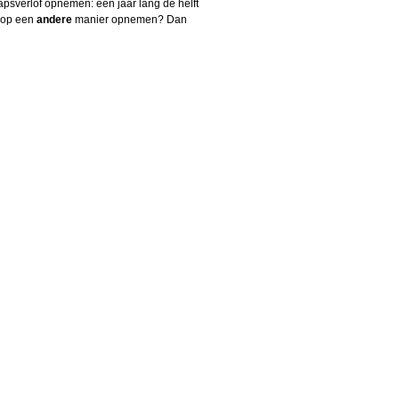
sverlof opnemen: een jaar lang de helft
f op een
andere
manier opnemen? Dan