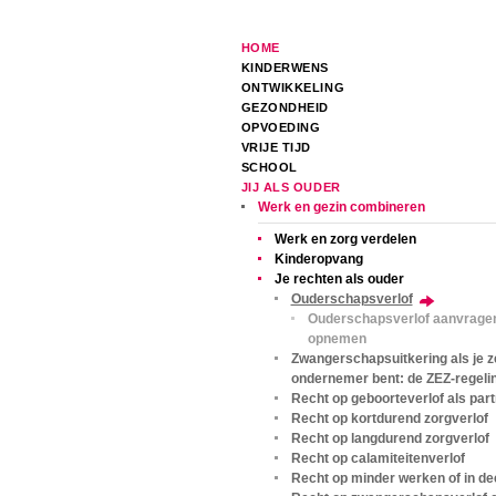
HOME
KINDERWENS
ONTWIKKELING
GEZONDHEID
OPVOEDING
VRIJE TIJD
SCHOOL
JIJ ALS OUDER
Werk en gezin combineren
Werk en zorg verdelen
Kinderopvang
Je rechten als ouder
Ouderschapsverlof
Ouderschapsverlof aanvrage
opnemen
Zwangerschapsuitkering als je z
ondernemer bent: de ZEZ-regeli
Recht op geboorteverlof als par
Recht op kortdurend zorgverlof
Recht op langdurend zorgverlof
Recht op calamiteitenverlof
Recht op minder werken of in dee