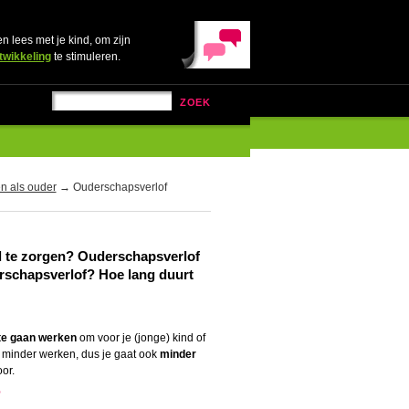
en lees met je kind, om zijn
twikkeling
te stimuleren.
ZOEK
en als ouder
→ Ouderschapsverlof
nd te zorgen? Ouderschapsverlof
erschapsverlof? Hoe lang duurt
 te gaan werken
om voor je (jonge) kind of
t minder werken, dus je gaat ook
minder
or.
?