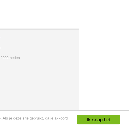
A
n
t 2009-heden
 Als je deze site gebruikt, ga je akkoord
Ik snap het