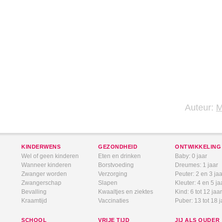
Auteur:
KINDERWENS
GEZONDHEID
ONTWIKKELING
Wel of geen kinderen
Eten en drinken
Baby: 0 jaar
Wanneer kinderen
Borstvoeding
Dreumes: 1 jaar
Zwanger worden
Verzorging
Peuter: 2 en 3 jaa
Zwangerschap
Slapen
Kleuter: 4 en 5 ja
Bevalling
Kwaaltjes en ziektes
Kind: 6 tot 12 jaar
Kraamtijd
Vaccinaties
Puber: 13 tot 18 j
SCHOOL
VRIJE TIJD
JIJ ALS OUDER