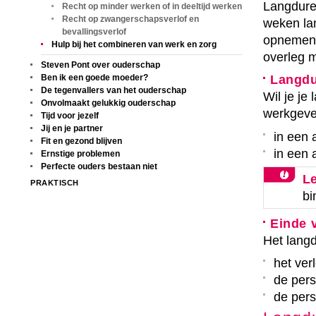
Langduren
Recht op minder werken of in deeltijd werken
Recht op zwangerschapsverlof en
weken lan
bevallingsverlof
opnemen. 
Hulp bij het combineren van werk en zorg
overleg m
Steven Pont over ouderschap
Ben ik een goede moeder?
Langdu
De tegenvallers van het ouderschap
Wil je je
Onvolmaakt gelukkig ouderschap
werkgever
Tijd voor jezelf
Jij en je partner
in een 
Fit en gezond blijven
in een 
Ernstige problemen
Perfecte ouders bestaan niet
Le
PRAKTISCH
bi
Einde 
Het langd
het verl
de pers
de pers