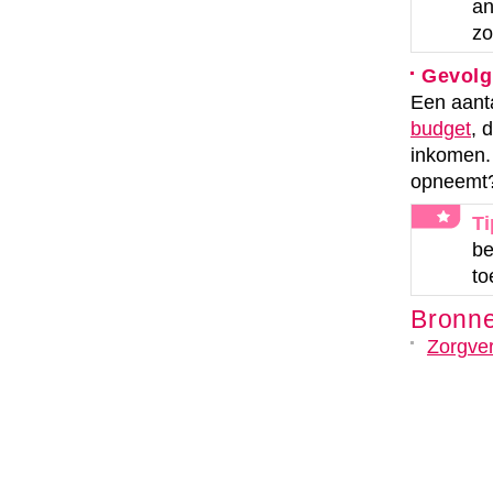
an
zo
Gevolg
Een aant
budget
, 
inkomen.
opneemt?
Ti
be
to
Bronn
Zorgver