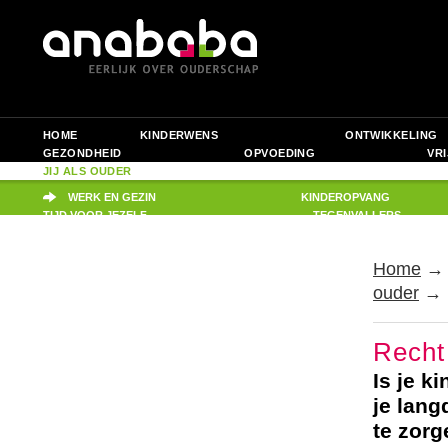
HOME
KINDERWENS
ONTWIKKELING
GEZONDHEID
OPVOEDING
VRI
JIJ ALS OUDER
PRAKTISCH
WERK EN GEZIN
KINDEROPVANG
TIJD VOOR JEZELF
TEGENVALLERS
Home
ouder
→ R
Recht
Is je k
je lan
te zorg