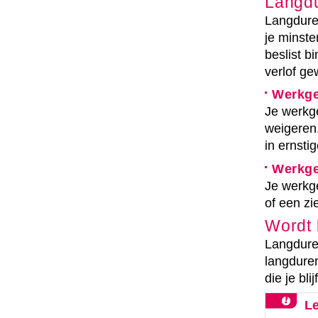
Langdu
Langduren
je minste
beslist b
verlof ge
Werkge
Je werkge
weigeren.
in ernsti
Werkge
Je werkge
of een zi
Wordt 
Langdure
langduren
die je bli
Le