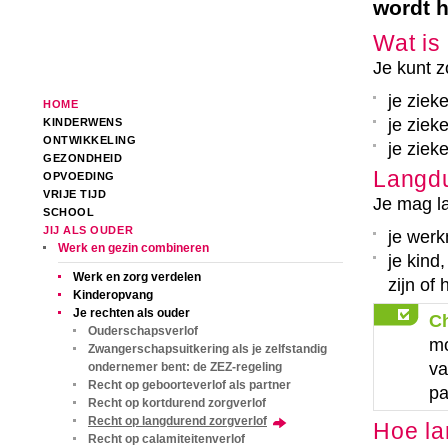
wordt 
Wat is
Je kunt z
je zieke
HOME
je ziek
KINDERWENS
ONTWIKKELING
je ziek
GEZONDHEID
Langdu
OPVOEDING
VRIJE TIJD
Je mag l
SCHOOL
JIJ ALS OUDER
je werk
Werk en gezin combineren
je kind
Werk en zorg verdelen
zijn of 
Kinderopvang
Je rechten als ouder
C
Ouderschapsverlof
mo
Zwangerschapsuitkering als je zelfstandig
v
ondernemer bent: de ZEZ-regeling
Recht op geboorteverlof als partner
pa
Recht op kortdurend zorgverlof
Recht op langdurend zorgverlof
Hoe la
Recht op calamiteitenverlof