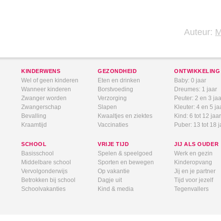
Auteur:
KINDERWENS
GEZONDHEID
ONTWIKKELING
Wel of geen kinderen
Eten en drinken
Baby: 0 jaar
Wanneer kinderen
Borstvoeding
Dreumes: 1 jaar
Zwanger worden
Verzorging
Peuter: 2 en 3 jaa
Zwangerschap
Slapen
Kleuter: 4 en 5 ja
Bevalling
Kwaaltjes en ziektes
Kind: 6 tot 12 jaar
Kraamtijd
Vaccinaties
Puber: 13 tot 18 j
SCHOOL
VRIJE TIJD
JIJ ALS OUDER
Basisschool
Spelen & speelgoed
Werk en gezin
Middelbare school
Sporten en bewegen
Kinderopvang
Vervolgonderwijs
Op vakantie
Jij en je partner
Betrokken bij school
Dagje uit
Tijd voor jezelf
Schoolvakanties
Kind & media
Tegenvallers