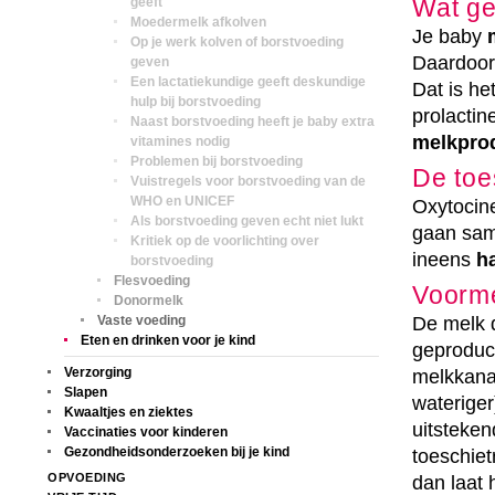
Wat ge
geeft
Moedermelk afkolven
Je baby
Op je werk kolven of borstvoeding
Daardoor 
geven
Een lactatiekundige geeft deskundige
Dat is he
hulp bij borstvoeding
prolactin
Naast borstvoeding heeft je baby extra
melkpro
vitamines nodig
Problemen bij borstvoeding
De toe
Vuistregels voor borstvoeding van de
WHO en UNICEF
Oxytocine
Als borstvoeding geven echt niet lukt
gaan sam
Kritiek op de voorlichting over
ineens
h
borstvoeding
Flesvoeding
Voorme
Donormelk
Vaste voeding
De melk d
Eten en drinken voor je kind
geproduc
Verzorging
melkkanaa
Slapen
wateriger
Kwaaltjes en ziektes
uitsteke
Vaccinaties voor kinderen
Gezondheidsonderzoeken bij je kind
toeschiet
OPVOEDING
dan laat