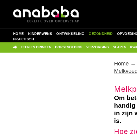
HOME
KINDERWENS
ONTWIKKELING
GEZONDHEID
OPVOEDIN
PRAKTISCH
ETEN EN DRINKEN
BORSTVOEDING
VERZORGING
SLAPEN
KWA
Home
Melkvoed
Melkp
Om bete
handig 
in zijn
is.
Hoe zi