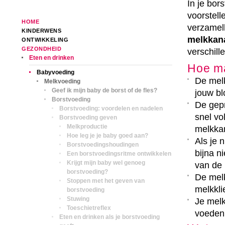
In je bor
voorstell
HOME
verzamelh
KINDERWENS
melkkana
ONTWIKKELING
GEZONDHEID
verschill
Eten en drinken
Hoe ma
Babyvoeding
De mel
Melkvoeding
Geef ik mijn baby de borst of de fles?
jouw bl
Borstvoeding
De gep
Borstvoeding: voordelen en nadelen
snel vo
Borstvoeding geven
Melkproductie
melkkan
Hoe leg je je baby goed aan?
Als je 
Borstvoedingshoudingen
bijna n
Een borstvoedingsritme ontwikkelen
Krijgt mijn baby wel genoeg
van de 
borstvoeding?
De melk
Stoppen met het geven van
melkkli
borstvoeding
Stuwing
Je mel
Toeschietreflex
voeden,
Eten en drinken als je borstvoeding