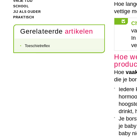
VRIJE TIJD
Hoe lange
SCHOOL
vettige m
JIJ ALS OUDER
PRAKTISCH
C
va
Gerelateerde
artikelen
In
ve
Toeschietreflex
Hoe we
produ
Hoe
vaa
die je bo
Iedere 
hormo
hoogst
drinkt,
Je bor
je baby
baby ni