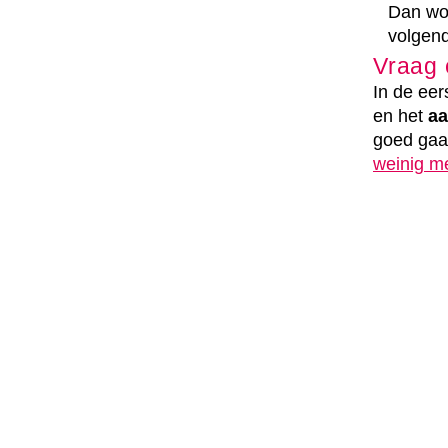
Dan wor
volgen
Vraag 
In de ee
en het
a
goed gaat
weinig me