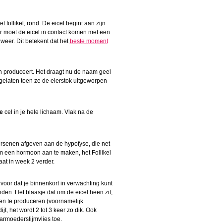
t follikel, rond. De eicel begint aan zijn
 moet de eicel in contact komen met een
weer. Dit betekent dat het
beste moment
 produceert. Het draagt nu de naam geel
gelaten toen ze de eierstok uitgeworpen
e
cel in je hele lichaam. Vlak na de
rsenen afgeven aan de hypofyse, die net
om een hormoon aan te maken, het Follikel
at in week 2 verder.
voor dat je binnenkort in verwachting kunt
nden. Het blaasje dat om de eicel heen zit,
n te produceren (voornamelijk
dijt, het wordt 2 tot 3 keer zo dik. Ook
armoederslijmvlies toe.