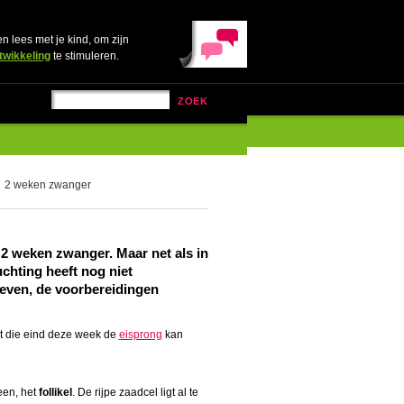
en lees met je kind, om zijn
twikkeling
te stimuleren.
ZOEK
2 weken zwanger
 2 weken zwanger. Maar net als in
uchting heeft nog niet
leven, de voorbereidingen
 die eind deze week de
eisprong
kan
een, het
follikel
. De rijpe zaadcel ligt al te