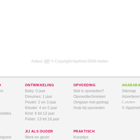
Auteur:
MP
. © Copyright Applinet 2009-heden.
D
ONTWIKKELING
OPVOEDING
ANABAB
en
Baby: 0 jaar
Wat is opvoeden?
Sitemap
Dreumes: 1 jaar
Opvoedtechnieken
Advertere
Peuter: 2 en 3 jaar
Omgaan met gedrag
Colofon
Kleuter: 4 en 5 jaar
Hulp bij opvoeden
© Appline
ziektes
Kind: 6 tot 12 jaar
Puber: 13 tot 18 jaar
JIJ ALS OUDER
PRAKTISCH
elgoed
Werk en gezin
Kooptips