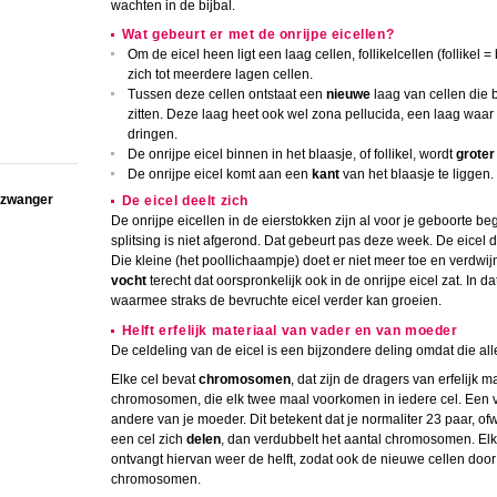
wachten in de bijbal.
Wat gebeurt er met de onrijpe eicellen?
Om de eicel heen ligt een laag cellen, follikelcellen (follikel 
zich tot meerdere lagen cellen.
Tussen deze cellen ontstaat een
nieuwe
laag van cellen die b
zitten. Deze laag heet ook wel zona pellucida, een laag waar
dringen.
De onrijpe eicel binnen in het blaasje, of follikel, wordt
groter
De onrijpe eicel komt aan een
kant
van het blaasje te liggen.
e zwanger
De eicel deelt zich
De onrijpe eicellen in de eierstokken zijn al voor je geboorte b
splitsing is niet afgerond. Dat gebeurt pas deze week. De eicel de
Die kleine (het poollichaampje) doet er niet meer toe en verdwijnt 
vocht
terecht dat oorspronkelijk ook in de onrijpe eicel zat. In da
waarmee straks de bevruchte eicel verder kan groeien.
Helft erfelijk materiaal van vader en van moeder
De celdeling van de eicel is een bijzondere deling omdat die al
Elke cel bevat
chromosomen
, dat zijn de dragers van erfelijk
chromosomen, die elk twee maal voorkomen in iedere cel. Een va
andere van je moeder. Dit betekent dat je normaliter 23 paar, o
een cel zich
delen
, dan verdubbelt het aantal chromosomen. Elk
ontvangt hiervan weer de helft, zodat ook de nieuwe cellen door
chromosomen.