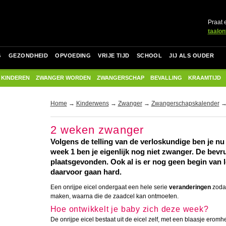
Praat 
taalon
G
GEZONDHEID
OPVOEDING
VRIJE TIJD
SCHOOL
JIJ ALS OUDER
 KINDEREN
ZWANGER WORDEN
ZWANGERSCHAP
BEVALLING
KRAAMTIJD
Home
→
Kinderwens
→
Zwanger
→
Zwangerschapskalender
→ 
2 weken zwanger
Volgens de telling van de verloskundige ben je nu
week 1 ben je eigenlijk nog niet zwanger. De bevr
plaatsgevonden. Ook al is er nog geen begin van 
daarvoor gaan hard.
Een onrijpe eicel ondergaat een hele serie
veranderingen
zodat
maken, waarna die de zaadcel kan ontmoeten.
Hoe ontwikkelt je baby zich deze week?
De onrijpe eicel bestaat uit de eicel zelf, met een blaasje eromh