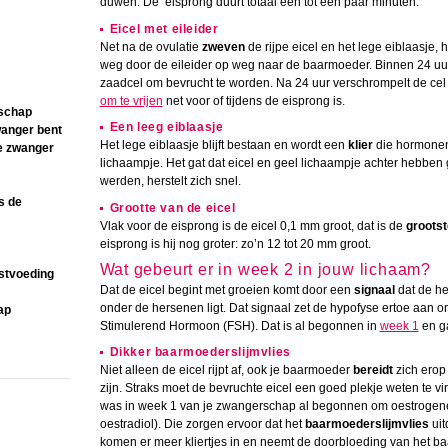
duwen. De eisprong duurt totaal een tot een paar minuten.
Eicel met eileider
Net na de ovulatie
zweven
de rijpe eicel en het lege eiblaasje, he
weg door de eileider op weg naar de baarmoeder. Binnen 24 uur
zaadcel om bevrucht te worden. Na 24 uur verschrompelt de cel 
om te vrijen
net voor of tijdens de eisprong is.
rschap
Een leeg eiblaasje
wanger bent
Het lege eiblaasje blijft bestaan en wordt een
klier
die hormonen
je zwanger
lichaampje. Het gat dat eicel en geel lichaampje achter hebben 
werden, herstelt zich snel.
s de
Grootte van de eicel
Vlak voor de eisprong is de eicel 0,1 mm groot, dat is de
grootst
eisprong is hij nog groter: zo’n 12 tot 20 mm groot.
Wat gebeurt er in week 2 in jouw lichaam?
stvoeding
Dat de eicel begint met groeien komt door een
signaal
dat de he
onder de hersenen ligt. Dat signaal zet de hypofyse ertoe aan 
ap
Stimulerend Hormoon (FSH). Dat is al begonnen in
week 1
en ga
Dikker baarmoederslijmvlies
Niet alleen de eicel rijpt af, ook je baarmoeder
bereidt
zich erop 
zijn. Straks moet de bevruchte eicel een goed plekje weten te vi
was in week 1 van je zwangerschap al begonnen om oestrogene
oestradiol). Die zorgen ervoor dat het
baarmoederslijmvlies
uit
komen er meer kliertjes in en neemt de doorbloeding van het ba