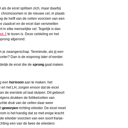
 als de eicel splitsen zich, maar daarbij
 chromosomen in de nieuwe cel, in plaats
ng de helft van de cellen voorzien van een
e zaadcel en de eicel dan versmelten
 in elke menselijke cel. Tegelijk is dan
ek 3
te lezen is. Deze celdeling en het
sprong afgerond.
 je zwangerschap. Tenminste, als jij een
korter? Dan is de eisprong later of eerder.
delijk de eicel die de
sprong
gaat maken.
og een
hormoon
aan te maken: het
n het LH, zorgen ervoor dat de eicel
an de eierstok uit laat stulpen. Dit gebeurt
olgens drukken de follikelcellen van
achte druk van de cellen daar weer
dt
geworpen
richting eileider. De eicel moet
rom is het handig dat ze met enige kracht
de eileider voorzien van een soort franje-
richting een van de twee de eileiders