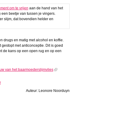
ment om te vrijen
aan de hand van het
 een beetje van tussen je vingers.
er slijm, dat bovendien helder en
en drugs en matig met alcohol en koffie.
 gestopt met anticonceptie. Dit is goed
int de kans op een open rug en op een
w van het baarmoederslijmvlies
r
Auteur: Leonore Noorduyn