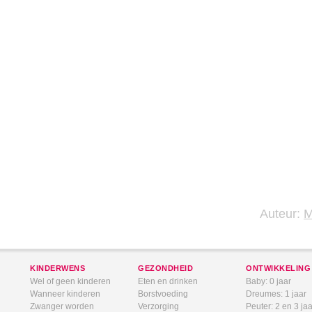
Auteur:
KINDERWENS
GEZONDHEID
ONTWIKKELING
Wel of geen kinderen
Eten en drinken
Baby: 0 jaar
Wanneer kinderen
Borstvoeding
Dreumes: 1 jaar
Zwanger worden
Verzorging
Peuter: 2 en 3 jaa