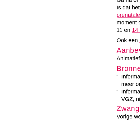
Ga na of
Is dat he
prenatale
moment 
11 en
14
Ook een
Aanbev
Animatie
Bronn
Informa
meer on
Informa
VGZ, ni
Zwange
Vorige w