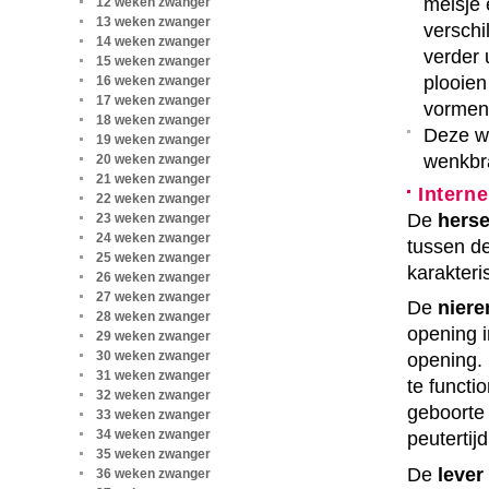
meisje 
12 weken zwanger
13 weken zwanger
verschi
14 weken zwanger
verder 
15 weken zwanger
plooien
16 weken zwanger
17 weken zwanger
vormen
18 weken zwanger
Deze w
19 weken zwanger
wenkbr
20 weken zwanger
21 weken zwanger
Intern
22 weken zwanger
De
hers
23 weken zwanger
24 weken zwanger
tussen d
25 weken zwanger
karakteri
26 weken zwanger
27 weken zwanger
De
niere
28 weken zwanger
opening i
29 weken zwanger
30 weken zwanger
opening. 
31 weken zwanger
te functi
32 weken zwanger
geboorte 
33 weken zwanger
34 weken zwanger
peutertijd
35 weken zwanger
De
lever
36 weken zwanger