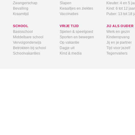
Zwangerschap
Slapen
Kleuter: 4 en 5 ja
Bevalling
Kwaaltjes en ziektes
Kind: 6 tot 12 jaar
Kraamtijd
Vaccinaties
Puber: 13 tot 18 j
SCHOOL
VRIJE TIJD
JIJ ALS OUDER
Basisschool
Spelen & speelgoed
Werk en gezin
Middelbare school
Sporten en bewegen
Kinderopvang
Vervolgonderwijs
Op vakantie
Jij en je partner
Betrokken bij school
Dagje uit
Tijd voor jezelf
Schoolvakanties
Kind & media
Tegenvallers