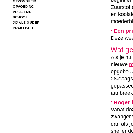
GEZONDHEID
Zuurstof
OPVOEDING
VRIJE TIJD
en koolst
SCHOOL
moederbl
JIJ ALS OUDER
PRAKTISCH
Een pri
Deze week
Wat ge
Als je nu
nieuwe
m
opgebouwd
28-daagse
gepasseer
aanbreek
Hoger 
Vanaf de
zwanger w
dan als j
sneller d