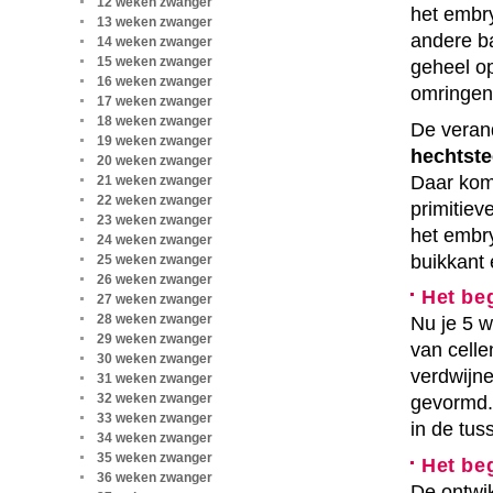
12 weken zwanger
het embry
13 weken zwanger
andere b
14 weken zwanger
15 weken zwanger
geheel o
16 weken zwanger
omringe
17 weken zwanger
18 weken zwanger
De verand
19 weken zwanger
hechtste
20 weken zwanger
Daar komt
21 weken zwanger
22 weken zwanger
primitiev
23 weken zwanger
het embry
24 weken zwanger
buikkant 
25 weken zwanger
26 weken zwanger
Het be
27 weken zwanger
28 weken zwanger
Nu je 5 w
29 weken zwanger
van celle
30 weken zwanger
verdwijn
31 weken zwanger
32 weken zwanger
gevormd.
33 weken zwanger
in de tus
34 weken zwanger
35 weken zwanger
Het be
36 weken zwanger
De ontwi