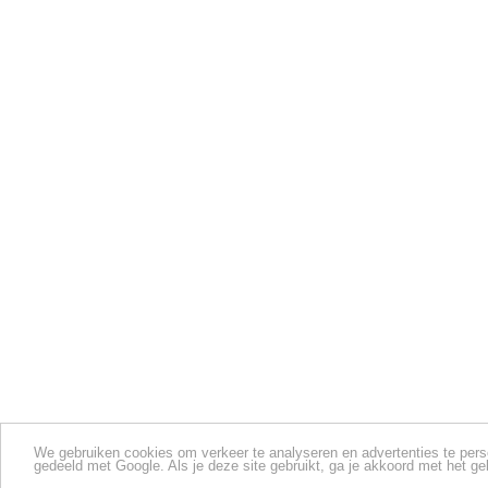
We gebruiken cookies om verkeer te analyseren en advertenties te perso
gedeeld met Google. Als je deze site gebruikt, ga je akkoord met het g