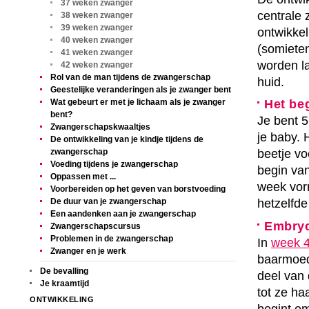
37 weken zwanger
centrale 
38 weken zwanger
39 weken zwanger
ontwikkel
40 weken zwanger
(somiete
41 weken zwanger
worden la
42 weken zwanger
Rol van de man tijdens de zwangerschap
huid.
Geestelijke veranderingen als je zwanger bent
Wat gebeurt er met je lichaam als je zwanger
Het be
bent?
Je bent 
Zwangerschapskwaaltjes
je baby. 
De ontwikkeling van je kindje tijdens de
zwangerschap
beetje vo
Voeding tijdens je zwangerschap
begin va
Oppassen met ...
week vorm
Voorbereiden op het geven van borstvoeding
De duur van je zwangerschap
hetzelfde
Een aandenken aan je zwangerschap
Embryo
Zwangerschapscursus
Problemen in de zwangerschap
In
week 
Zwanger en je werk
baarmoede
De bevalling
deel van 
Je kraamtijd
tot ze ha
ONTWIKKELING
begint e